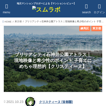
地元マンションブロガーによる【マンションレビュー】
menu
search
ログイン
東京都
ブリリアシティ石神井公園アトラス｜現地映像と希少性のポイント 子育てにめちゃ理想的【クリスティーヌ】
HOME
練馬区
東京都
ブリリアシティ石神井公園アトラス｜
現地映像と希少性のポイント 子育てに
めちゃ理想的【クリスティーヌ】
2021.10.23
クリスティーヌ [首都圏]