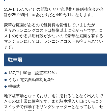
55A-1（57.76㎡）の間取りだと管理費と修繕積立金の合
計が25,959円、㎡あたりだと449円/月になります。
豪華な庭園があるので維持費も覚悟していましたが、
月々のランニングコストは想像以上に安かったです。コ
ストのかかる共用施設が少ないので豪華な庭園を有する
マンションにしては、ランニングコストも抑えられてい
ます。
駐車場
187戸中60台（設置率32%）
うち）電気自動車対応0台
機械式
地下駐車場となっており、雨に濡れることなく出入りで
きるのは非常に便利です。また駐車場入り口はリモコン
スイッチで作動するリングシャッターとなっており、セ