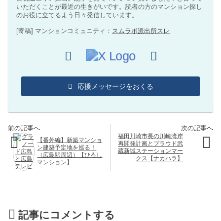
いただくことが最近の生きがいです。読者の方のマンション探し
のお役に立てるよう日々発信しています。
[寄稿] マンションコミュニティ：
スムラボ派出所スレ
応援メッセージをおくる
福田川崎市長の川崎湾岸
【番外編】新築マンショ
再開発計画とプラウド武
ン建築予定地を巡る！
蔵新城ステーションマー
（広島駅周辺）【ひろし
クス【ナカハラ】
マンション】
記事にコメントする