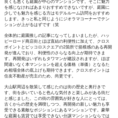
良くも悪くも庭園が中心のマンションです。そこに魅力
を感じなければあまりおすすめできないですが、庭園に
少しでも魅力を感じる方はモデルルーム訪問をおすすめ
します。きっと私と同じようにジオラマコーナーでテン
ションが上がるはずです（笑
全体的に庭園推しの記事になってしまいましたが、ハッ
ピーロード商店街とほぼ直結の利便性に加えて、クロス
ポイントとピッコロスクエアの2箇所で規模感のある再開
発が進んでおり、利便性のさらなる向上が期待できま
す。再開発はいずれもタワマンが建設されますが、ほぼ
間違いなく本マンションを超える価格（単価）となるた
め相場全体の底上げも期待できます。クロスポイントは
住友不動産が売主のため、尚更です。
大山駅周辺を散策して感じたのは街の歴史と奥行きで
す、街を歩いていると色んな気付きと楽しみがある街だ
と感じました。この街の雰囲気が好きな人にとっては、
古くからの歴史を満喫しつつ、再開発の新しい魅力も享
受できる素敵なポジションにあるマンションです。豪華
な庭園も賃貸では享受できない分譲マンションならでは