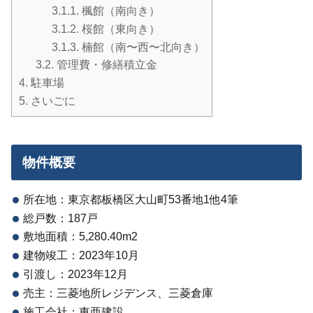
3.1.1.
楓館（南向き）
3.1.2.
桜館（東向き）
3.1.3.
楠館（南〜西〜北向き）
3.2.
管理費・修繕積立金
4.
駐車場
5.
さいごに
物件概要
所在地：東京都板橋区大山町53番地1他4筆
総戸数：187戸
敷地面積：5,280.40m2
建物竣工：2023年10月
引渡し：2023年12月
売主：三菱地所レジデンス、三菱倉庫
施工会社：東亜建設