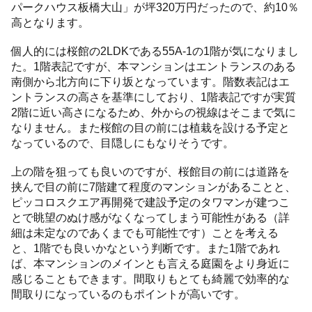
パークハウス板橋大山」が坪320万円だったので、約10％
高となります。
個人的には桜館の2LDKである55A-1の1階が気になりまし
た。1階表記ですが、本マンションはエントランスのある
南側から北方向に下り坂となっています。階数表記はエ
ントランスの高さを基準にしており、1階表記ですが実質
2階に近い高さになるため、外からの視線はそこまで気に
なりません。また桜館の目の前には植栽を設ける予定と
なっているので、目隠しにもなりそうです。
上の階を狙っても良いのですが、桜館目の前には道路を
挟んで目の前に7階建て程度のマンションがあることと、
ピッコロスクエア再開発で建設予定のタワマンが建つこ
とで眺望のぬけ感がなくなってしまう可能性がある（詳
細は未定なのであくまでも可能性です）ことを考える
と、1階でも良いかなという判断です。また1階であれ
ば、本マンションのメインとも言える庭園をより身近に
感じることもできます。間取りもとても綺麗で効率的な
間取りになっているのもポイントが高いです。