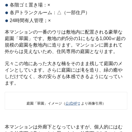
各階ゴミ置き場：×
各戸トランクルーム：△（一部住戸）
24時間有人管理；×
本マンションの一番のウリは敷地内に配置される豪華な
庭園「翠園」です。敷地の約5分の1にもなる1,000㎡超の
規模の庭園を敷地内に造ります。マンションに囲まれて
外からは見えないため、住民専用の庭園となります。
元々この地にあった大きな楠をそのまま残して庭園のメ
インとしています。さらに庭園には滝を造り、緑の癒や
しだけでなく、水の安らぎも体感できるようになってい
ます。
庭園「翠園」イメージ（
公式HP
より画像引用）
本マンションは外廊下となっていますが、個人的にはむ