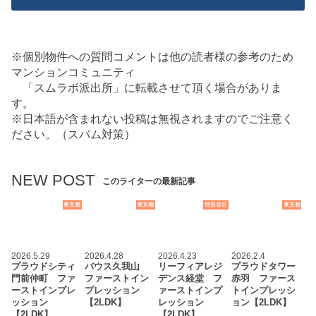
※個別物件への質問コメントは他の読者様の参考のため
マンションコミュニティ
「スムラボ派出所」に転載させて頂く場合がありま
す。
※日本語が含まれない投稿は無視されますのでご注意く
ださい。（スパム対策）
NEW POST
このライターの最新記事
東京都
東京都
世田谷区
東京都
2026.5.29
2026.4.28
2026.4.23
2026.2.4
プラウドシティ
バウス久我山
リーフィアレジ
プラウドタワー
門前仲町 ファ
ファーストイン
デンス経堂 フ
赤羽 ファース
ーストインプレ
プレッション
ァーストインプ
トインプレッシ
ッション
【2LDK】
レッション
ョン【2LDK】
【2LDK】
【2LDK】