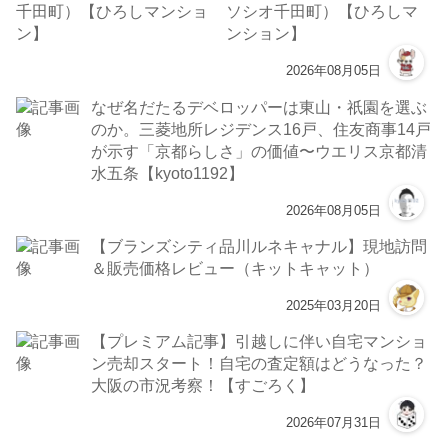
ソシオ千田町）【ひろしマ
ンション】
2026年08月05日
なぜ名だたるデベロッパーは東山・祇園を選ぶ
のか。三菱地所レジデンス16戸、住友商事14戸
が示す「京都らしさ」の価値〜ウエリス京都清
水五条【kyoto1192】
2026年08月05日
【ブランズシティ品川ルネキャナル】現地訪問
＆販売価格レビュー（キットキャット）
2025年03月20日
【プレミアム記事】引越しに伴い自宅マンショ
ン売却スタート！自宅の査定額はどうなった？
大阪の市況考察！【すごろく】
2026年07月31日