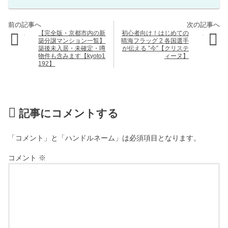
【完全版・京都市内の新
初心者向け！はじめての
築分譲マンション一覧】
晴海フラッグ 2 各国選手
築後未入居・未確定・噂
が伝える ”今”【クリステ
物件も含みます【kyoto1
ィーヌ】
192】
記事にコメントする
「コメント」と「ハンドルネーム」は必須項目となります。
コメント
※