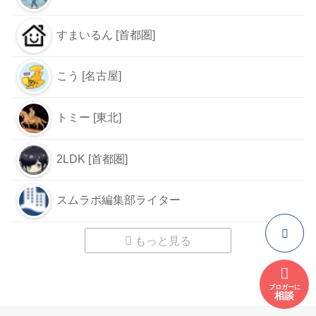
すまいるん [首都圏]
こう [名古屋]
トミー [東北]
2LDK [首都圏]
スムラボ編集部ライター
もっと見る
ブロガーに
相談