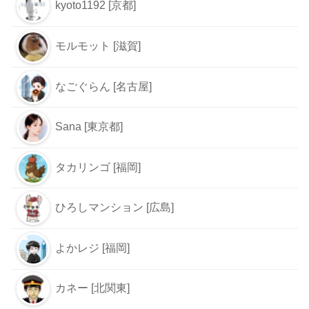
kyoto1192 [京都]
モルモット [滋賀]
なごぐらん [名古屋]
Sana [東京都]
タカリンゴ [福岡]
ひろしマンション [広島]
よかレジ [福岡]
カネー [北関東]