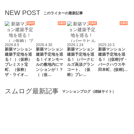
NEW POST
このライターの最新記事
広島市
広島市
広島市
広島市
2026.8.5
2026.4.30
2026.1.24
2025.10.3
新築マンション
新築マンション
新築マンション
新築マンション
建築予定地を巡
建築予定地を巡
建築予定地を巡
建築予定地を巡
る！（（仮称）
る！イオンモー
る！（パークヒ
る！（(仮称)ザ・
プレミスト宝
ルの敷地内にマ
ルズ高須グラン
パークハウス牛
町、（仮称）
ンションが！？
コート、（仮
田本町、(仮称)…
ザ・ライオ…
（（仮…
称）プレ…
スムログ最新記事
マンションブログ（姉妹サイト）