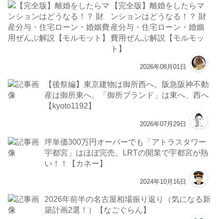
【完全版】離婚をしたらマ
ンションはどうなる！？ 財
産分与・住宅ローン・婚姻
費用ぜんぶ解説【モルモッ
ト】
2026年08月01日
【後祭編】東京建物は御所西へ。阪急阪神不動
産は御所東へ。「御所ブランド」は東へ、西へ
【kyoto1192】
2026年07月29日
坪単価300万円オーバーでも「アトラスタワー
宇都宮」はほぼ完売。LRTの開業で宇都宮が熱
い！！【カネー】
2024年10月16日
2026年前半の名古屋相場振り返り（気になる新
築計画2選！）【なごぐらん】