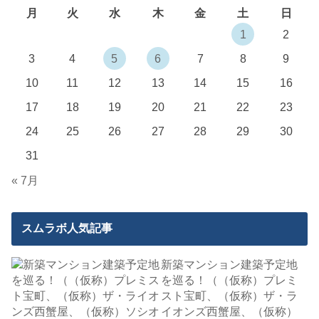
月
火
水
木
金
土
日
1
2
3
4
5
6
7
8
9
10
11
12
13
14
15
16
17
18
19
20
21
22
23
24
25
26
27
28
29
30
31
« 7月
スムラボ人気記事
新築マンション建築予定地
を巡る！（（仮称）プレミ
スト宝町、（仮称）ザ・ラ
イオンズ西蟹屋、（仮称）