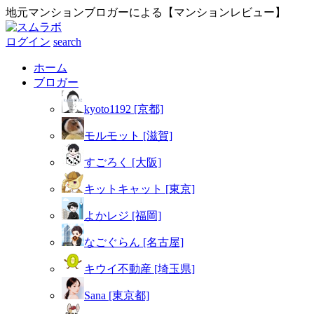
地元マンションブロガーによる【マンションレビュー】
ログイン
search
ホーム
ブロガー
kyoto1192 [京都]
モルモット [滋賀]
すごろく [大阪]
キットキャット [東京]
よかレジ [福岡]
なごぐらん [名古屋]
キウイ不動産 [埼玉県]
Sana [東京都]