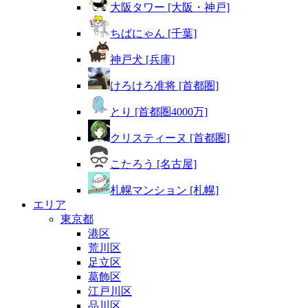
大阪タワー [大阪・神戸]
ちばにゃん [千葉]
神戸犬 [兵庫]
けろけろ准将 [首都圏]
とり [首都圏4000万]
クリスティーヌ [首都圏]
こたろう [名古屋]
札幌マンション [札幌]
エリア
東京都
港区
荒川区
足立区
葛飾区
江戸川区
品川区