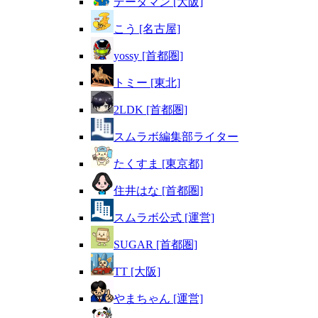
データマン [大阪]
こう [名古屋]
yossy [首都圏]
トミー [東北]
2LDK [首都圏]
スムラボ編集部ライター
たくすま [東京都]
住井はな [首都圏]
スムラボ公式 [運営]
SUGAR [首都圏]
TT [大阪]
やまちゃん [運営]