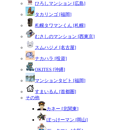
ひろしマンション [広島]
タカリンゴ [福岡]
札幌タワマンくん [札幌]
むさしのマンション [西東京]
スムハジメ [名古屋]
ナカハラ [投資]
OKITES [沖縄]
マンションタビト [福岡]
すまいるん [首都圏]
その他
カネー [北関東]
ぼっけーマン [岡山]