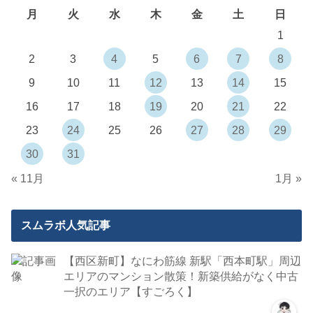
月
火
水
木
金
土
日
1
2
3
4
5
6
7
8
9
10
11
12
13
14
15
16
17
18
19
20
21
22
23
24
25
26
27
28
29
30
31
« 11月
1月 »
スムラボ人気記事
【西区新町】なにわ筋線 新駅「西本町駅」周辺
エリアのマンション散策！新築供給がなく中古
一択のエリア【すごろく】