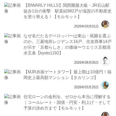
【BIWARLY HILLS】関西圏最大級・JR石山駅
徒歩1分の衝撃 駅直結982戸が滋賀の不動産史
を塗り替える！【モルモット】
2026年03月01日
なぜ名だたるデベロッパーは東山・祇園を選ぶ
のか。三菱地所レジデンス16戸、住友商事14戸
が示す「京都らしさ」の価値〜ウエリス京都清
水五条【kyoto1192】
2026年08月05日
【MJR赤坂ゲートタワー】最上階は10億円！福
岡史上最高額マンション【タカリンゴ】
2026年03月25日
住宅ローンの金利を、ゼロから本当に理解する
｜コールレート・国債・円安・利上げ・そして
予算の決め方まで【モルモット】