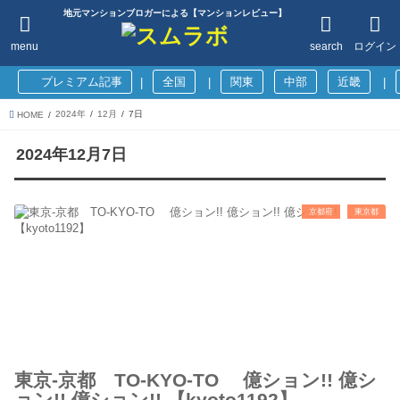
地元マンションブロガーによる【マンションレビュー】
menu
search
ログイン
プレミアム記事
全国
関東
中部
近畿
|
|
|
2024年
12月
7日
HOME
2024年12月7日
京都府
東京都
東京-京都 TO-KYO-TO 億ション!! 億シ
ョン!! 億ション!! 【kyoto1192】