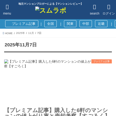
地元マンションブロガーによる【マンションレビュー】
menu
search
ログイン
プレミアム記事
全国
関東
中部
近畿
|
|
|
2025年
11月
7日
HOME
2025年11月7日
プレミアム記事
【プレミアム記事】購入した6軒のマンシ
ョンの値上がり率と売却考察【すごろく】