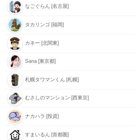
なごぐらん [名古屋]
タカリンゴ [福岡]
カネー [北関東]
Sana [東京都]
札幌タワマンくん [札幌]
むさしのマンション [西東京]
ナカハラ [投資]
すまいるん [首都圏]