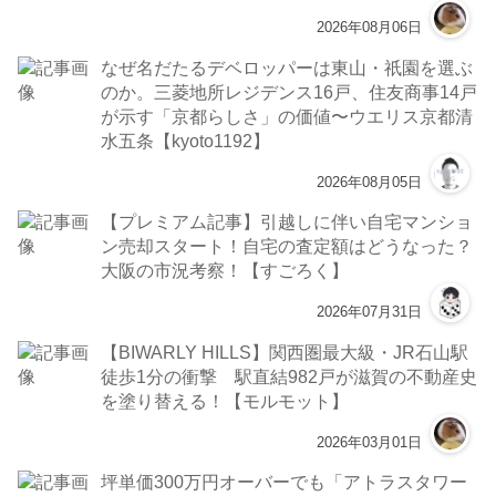
2026年08月06日
なぜ名だたるデベロッパーは東山・祇園を選ぶ
のか。三菱地所レジデンス16戸、住友商事14戸
が示す「京都らしさ」の価値〜ウエリス京都清
水五条【kyoto1192】
2026年08月05日
【プレミアム記事】引越しに伴い自宅マンショ
ン売却スタート！自宅の査定額はどうなった？
大阪の市況考察！【すごろく】
2026年07月31日
【BIWARLY HILLS】関西圏最大級・JR石山駅
徒歩1分の衝撃 駅直結982戸が滋賀の不動産史
を塗り替える！【モルモット】
2026年03月01日
坪単価300万円オーバーでも「アトラスタワー