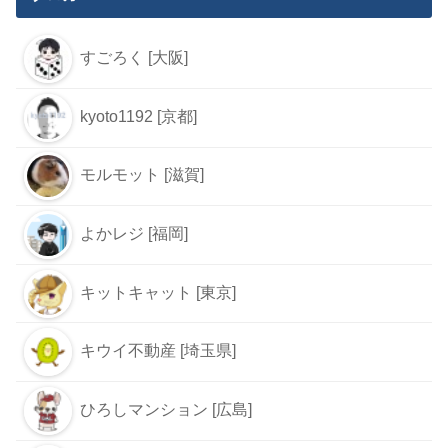
すごろく [大阪]
kyoto1192 [京都]
モルモット [滋賀]
よかレジ [福岡]
キットキャット [東京]
キウイ不動産 [埼玉県]
ひろしマンション [広島]