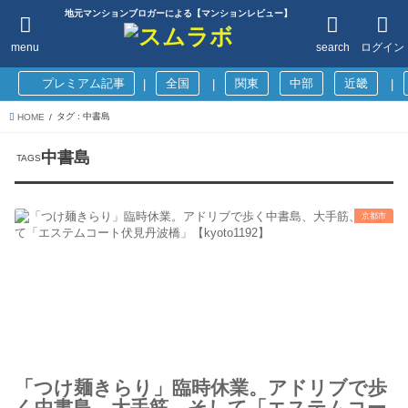
地元マンションブロガーによる【マンションレビュー】
menu
search
ログイン
プレミアム記事
全国
関東
中部
近畿
|
|
|
タグ : 中書島
HOME
中書島
京都市
「つけ麺きらり」臨時休業。アドリブで歩
く中書島、大手筋、そして「エステムコー