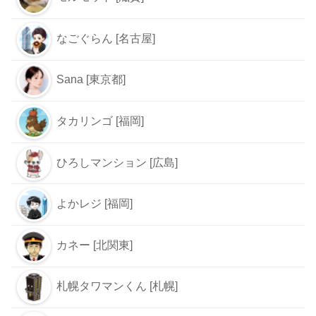
なごぐらん [名古屋]
Sana [東京都]
タカリンゴ [福岡]
ひろしマンション [広島]
よかレジ [福岡]
カネー [北関東]
札幌タワマンくん [札幌]