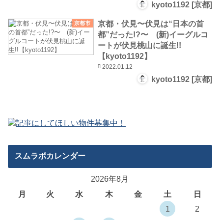
kyoto1192 [京都]
京都・伏見〜伏見は“日本の首
京都市
都”だった!?〜 (新)イーグルコ
ートが伏見桃山に誕生!!
【kyoto1192】
2022.01.12
kyoto1192 [京都]
スムラボカレンダー
2026年8月
月
火
水
木
金
土
日
1
2