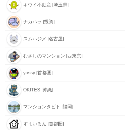
キウイ不動産 [埼玉県]
ナカハラ [投資]
スムハジメ [名古屋]
むさしのマンション [西東京]
yossy [首都圏]
OKITES [沖縄]
マンションタビト [福岡]
すまいるん [首都圏]