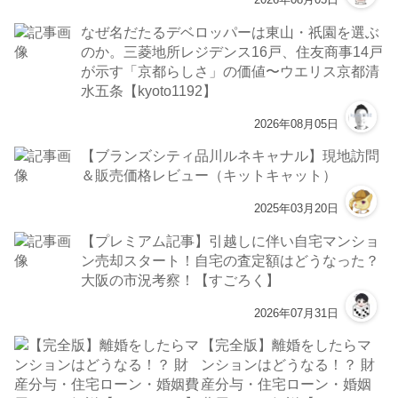
なぜ名だたるデベロッパーは東山・祇園を選ぶ
のか。三菱地所レジデンス16戸、住友商事14戸
が示す「京都らしさ」の価値〜ウエリス京都清
水五条【kyoto1192】
2026年08月05日
【ブランズシティ品川ルネキャナル】現地訪問
＆販売価格レビュー（キットキャット）
2025年03月20日
【プレミアム記事】引越しに伴い自宅マンショ
ン売却スタート！自宅の査定額はどうなった？
大阪の市況考察！【すごろく】
2026年07月31日
【完全版】離婚をしたらマ
ンションはどうなる！？ 財
産分与・住宅ローン・婚姻