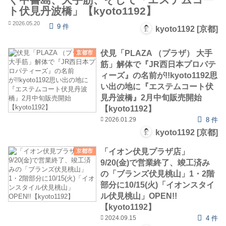
ト伏見丹波橋」【kyoto1192】
2026.05.20
9 件
kyoto1192 [京都]
伏見「PLAZA （プラザ） 大手
京都市
筋」解体で『JR西日本プロパテ
ィーズ』の名前が!!kyoto1192思
い出の地に『エステムコート伏
見丹波橋』2月中旬販売開始
【kyoto1192】
2026.01.29
8 件
kyoto1192 [京都]
「イオン伏見プラザ店」
京都市
9/20(金)で営業終了、竣工済み
の「ブランズ伏見桃山」1・2階
部分に10/15(火)「イオンスタイ
ル伏見桃山」OPEN!!
【kyoto1192】
2024.09.15
4 件