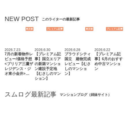
NEW POST
このライターの最新記事
東京都
プレミアム記事
東京都
プレミアム記事
2026.7.23
2026.6.30
2026.6.28
2026.6.22
7月の新着物件レ
【プレミアム記
プラウドシティ
【プレミアム記
ビュー/価格予想
事】国立エリア
国立 建物完成
事】6月のおすす
<ブリリア三鷹ザ
の新築マンショ
レビュー【むさ
め中古マンショ
レジデンス・ジ
ン建設予定地
しのマンショ
ン
オ東小金井>…
【むさしのマン
ン】
ション】
スムログ最新記事
マンションブログ（姉妹サイト）