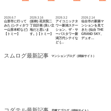
2026.6.7
2026.3.16
2026.3.2
2026.2.14
山形市に行って
(仮称) 花京院二
アイコニックタ
仙台市の新築マ
みた (シティタワ
丁目計画 (良い立
ワー新潟ステー
ンションを見て
ー山形本町など)
地だと思いま
ション、ザ・サ
きた (仙台 THE
【トミー】
す。)【トミー】
ーパスタワー新
GRAND SKY、
潟万代シテイな
デュオ…
ど (…
スムログ最新記事
マンションブログ（姉妹サイト）
コダテル最新記事
戸建てブログ（姉妹サイト）