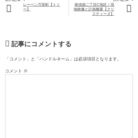
レーベン万世町【トミ
南池袋二丁目C地区｜現
ー】
地映像と計画概要【クリ
スティーヌ】
記事にコメントする
「コメント」と「ハンドルネーム」は必須項目となります。
コメント
※