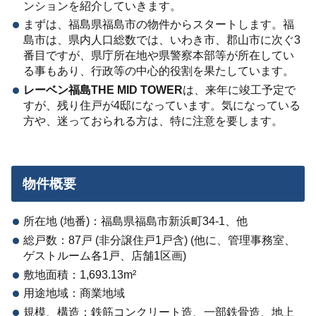
ンションを紹介していきます。
まずは、福島県福島市の物件からスタートします。福
島市は、県内人口総数では、いわき市、郡山市に次ぐ3
番目ですが、県庁所在地や県警察本部等が所在してい
る事もあり、行政等の中心的役割を果たしています。
レーベン福島THE MID TOWER
は、来年に竣工予定で
すが、残り住戸が4邸になっています。気になっている
方や、迷っておられる方は、特に注意を要します。
物件概要
所在地 (地番)：福島県福島市新浜町34-1、他
総戸数：87戸 (非分譲住戸1戸含) (他に、管理事務室、
ゲストルーム各1戸、店舗1区画)
敷地面積：1,693.13m²
用途地域：商業地域
規模、構造：鉄筋コンクリート造、一部鉄骨造、地上