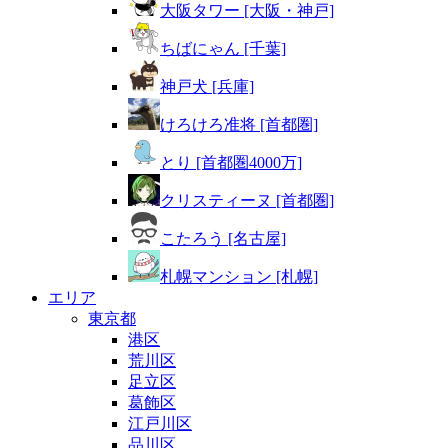
大阪タワー [大阪・神戸]
ちばにゃん [千葉]
神戸犬 [兵庫]
けろけろ准将 [首都圏]
とり [首都圏4000万]
クリスティーヌ [首都圏]
こたろう [名古屋]
札幌マンション [札幌]
エリア
東京都
港区
荒川区
足立区
葛飾区
江戸川区
品川区