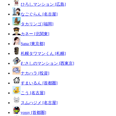
ひろしマンション [広島]
なごぐらん [名古屋]
タカリンゴ [福岡]
カネー [北関東]
Sana [東京都]
札幌タワマンくん [札幌]
むさしのマンション [西東京]
ナカハラ [投資]
すまいるん [首都圏]
こう [名古屋]
スムハジメ [名古屋]
yossy [首都圏]