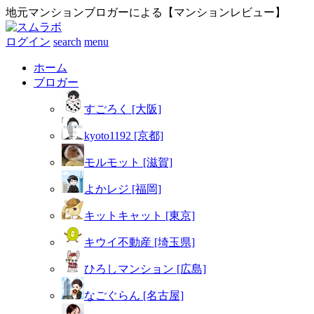
地元マンションブロガーによる【マンションレビュー】
ログイン
search
menu
ホーム
ブロガー
すごろく [大阪]
kyoto1192 [京都]
モルモット [滋賀]
よかレジ [福岡]
キットキャット [東京]
キウイ不動産 [埼玉県]
ひろしマンション [広島]
なごぐらん [名古屋]