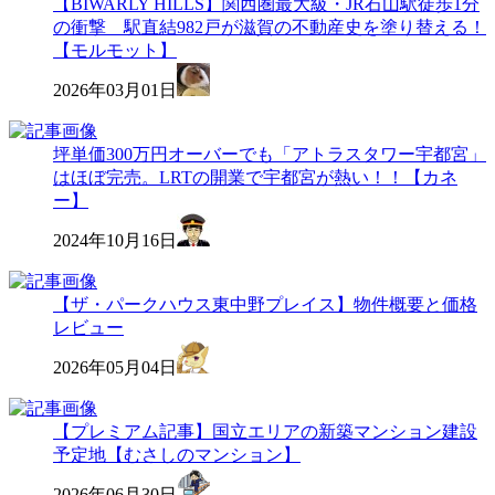
【BIWARLY HILLS】関西圏最大級・JR石山駅徒歩1分
の衝撃 駅直結982戸が滋賀の不動産史を塗り替える！
【モルモット】
2026年03月01日
坪単価300万円オーバーでも「アトラスタワー宇都宮」
はほぼ完売。LRTの開業で宇都宮が熱い！！【カネ
ー】
2024年10月16日
【ザ・パークハウス東中野プレイス】物件概要と価格
レビュー
2026年05月04日
【プレミアム記事】国立エリアの新築マンション建設
予定地【むさしのマンション】
2026年06月30日