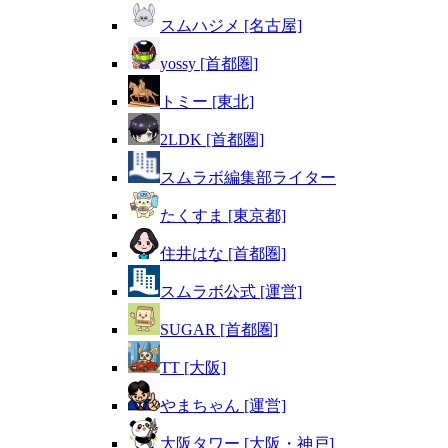
スムハジメ [名古屋]
yossy [首都圏]
トミー [東北]
2LDK [首都圏]
スムラボ編集部ライター
たくすま [東京都]
住井はな [首都圏]
スムラボ公式 [運営]
SUGAR [首都圏]
TT [大阪]
やまちゃん [運営]
大阪タワー [大阪・神戸]