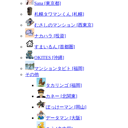
Sana [東京都]
札幌タワマンくん [札幌]
むさしのマンション [西東京]
ナカハラ [投資]
すまいるん [首都圏]
OKITES [沖縄]
マンションタビト [福岡]
その他
タカリンゴ [福岡]
カネー [北関東]
ぼっけーマン [岡山]
データマン [大阪]