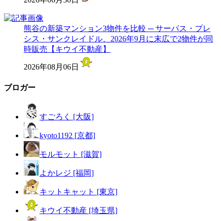
熊谷の新築マンション3物件を比較 ─ サーパス・プレ
シス・サンクレイドル、2026年9月に末広で2物件が同
時販売【キウイ不動産】
2026年08月06日
ブロガー
すごろく [大阪]
kyoto1192 [京都]
モルモット [滋賀]
よかレジ [福岡]
キットキャット [東京]
キウイ不動産 [埼玉県]