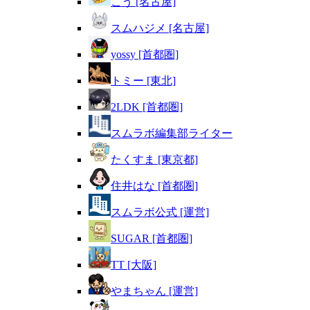
こう [名古屋]
スムハジメ [名古屋]
yossy [首都圏]
トミー [東北]
2LDK [首都圏]
スムラボ編集部ライター
たくすま [東京都]
住井はな [首都圏]
スムラボ公式 [運営]
SUGAR [首都圏]
TT [大阪]
やまちゃん [運営]