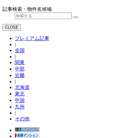
記事検索・物件名候補
CLOSE
プレミアム記事
|
全国
|
関東
中部
近畿
|
北海道
東北
中国
九州
|
その他