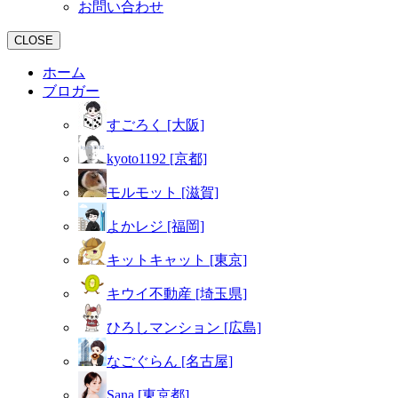
お問い合わせ
CLOSE
ホーム
ブロガー
すごろく [大阪]
kyoto1192 [京都]
モルモット [滋賀]
よかレジ [福岡]
キットキャット [東京]
キウイ不動産 [埼玉県]
ひろしマンション [広島]
なごぐらん [名古屋]
Sana [東京都]