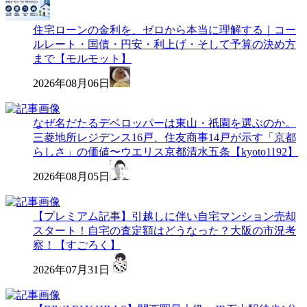
住宅ローンの金利を、ゼロから本当に理解する｜コー
ルレート・国債・円安・利上げ・そして予算の決め方
まで【モルモット】
2026年08月06日
なぜ名だたるデベロッパーは東山・祇園を選ぶのか。
三菱地所レジデンス16戸、住友商事14戸が示す「京都
らしさ」の価値〜ウエリス京都清水五条【kyoto1192】
2026年08月05日
【プレミアム記事】引越しに伴い自宅マンション売却
スタート！自宅の査定額はどうなった？大阪の市況考
察！【すごろく】
2026年07月31日