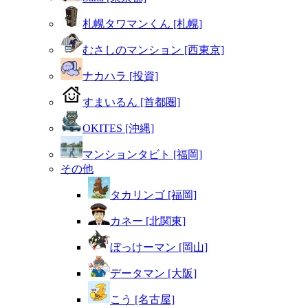
札幌タワマンくん [札幌]
むさしのマンション [西東京]
ナカハラ [投資]
すまいるん [首都圏]
OKITES [沖縄]
マンションタビト [福岡]
その他
タカリンゴ [福岡]
カネー [北関東]
ぼっけーマン [岡山]
データマン [大阪]
こう [名古屋]