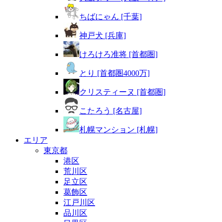
ちばにゃん [千葉]
神戸犬 [兵庫]
けろけろ准将 [首都圏]
とり [首都圏4000万]
クリスティーヌ [首都圏]
こたろう [名古屋]
札幌マンション [札幌]
エリア
東京都
港区
荒川区
足立区
葛飾区
江戸川区
品川区