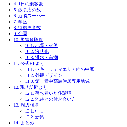
4.
1日の乗客数
5.
飲食店の数
6.
近隣スーパー
7.
学区
8.
待機児童数
9.
公園
10.
災害危険度
10.1.
地震・火災
10.2.
液状化
10.3.
洪水・高潮
11.
公式HPより
11.1.
セキュリティエリア内の中庭
11.2.
外観デザイン
11.3.
第一種中高層住居専用地域
12.
現地訪問より
12.1.
落ち着いた住環境
12.2.
池袋との付き合い方
13.
周辺相場
13.1.
中古
13.2.
新築
14.
まとめ