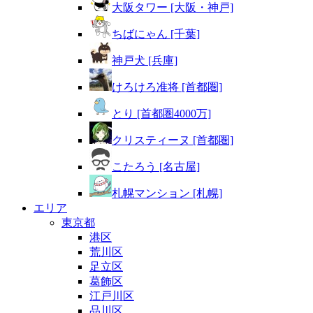
大阪タワー [大阪・神戸]
ちばにゃん [千葉]
神戸犬 [兵庫]
けろけろ准将 [首都圏]
とり [首都圏4000万]
クリスティーヌ [首都圏]
こたろう [名古屋]
札幌マンション [札幌]
エリア
東京都
港区
荒川区
足立区
葛飾区
江戸川区
品川区