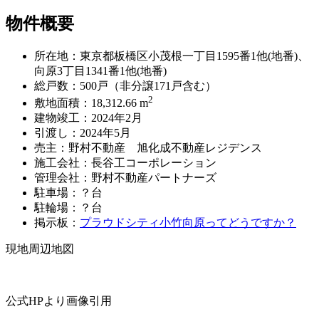
物件概要
所在地：東京都板橋区小茂根一丁目1595番1他(地番)、
向原3丁目1341番1他(地番)
総戸数：500戸（非分譲171戸含む）
2
敷地面積：18,312.66 m
建物竣工：2024年2月
引渡し：2024年5月
売主：野村不動産 旭化成不動産レジデンス
施工会社：長谷工コーポレーション
管理会社：野村不動産パートナーズ
駐車場：？台
駐輪場：？台
掲示板：
プラウドシティ小竹向原ってどうですか？
現地周辺地図
公式HPより画像引用