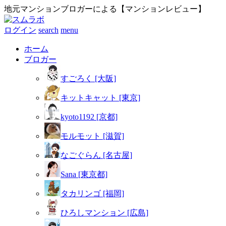
地元マンションブロガーによる【マンションレビュー】
ログイン
search
menu
ホーム
ブロガー
すごろく [大阪]
キットキャット [東京]
kyoto1192 [京都]
モルモット [滋賀]
なごぐらん [名古屋]
Sana [東京都]
タカリンゴ [福岡]
ひろしマンション [広島]