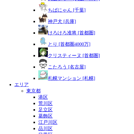
ちばにゃん [千葉]
神戸犬 [兵庫]
けろけろ准将 [首都圏]
とり [首都圏4000万]
クリスティーヌ [首都圏]
こたろう [名古屋]
札幌マンション [札幌]
エリア
東京都
港区
荒川区
足立区
葛飾区
江戸川区
品川区