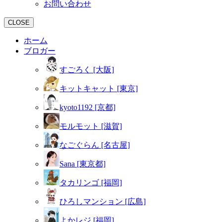
お問い合わせ
CLOSE
ホーム
ブロガー
すごろく [大阪]
キットキャット [東京]
kyoto1192 [京都]
モルモット [滋賀]
なごぐらん [名古屋]
Sana [東京都]
タカリンゴ [福岡]
ひろしマンション [広島]
よかレジ [福岡]