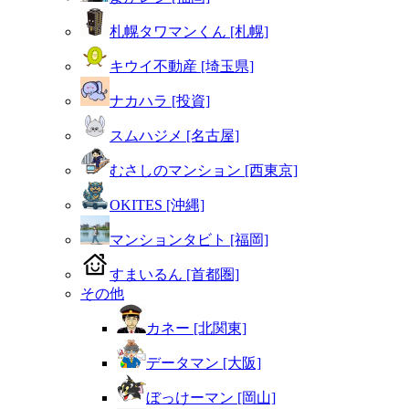
札幌タワマンくん [札幌]
キウイ不動産 [埼玉県]
ナカハラ [投資]
スムハジメ [名古屋]
むさしのマンション [西東京]
OKITES [沖縄]
マンションタビト [福岡]
すまいるん [首都圏]
その他
カネー [北関東]
データマン [大阪]
ぼっけーマン [岡山]