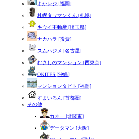
よかレジ [福岡]
札幌タワマンくん [札幌]
キウイ不動産 [埼玉県]
ナカハラ [投資]
スムハジメ [名古屋]
むさしのマンション [西東京]
OKITES [沖縄]
マンションタビト [福岡]
すまいるん [首都圏]
その他
カネー [北関東]
データマン [大阪]