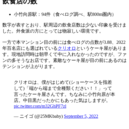
飲食店の数
小竹向原駅：94件（食べログ調べ、駅800m圏内）
数字が表すとおり、駅周辺の飲食店数は少ない印象を受けま
した。外食派の方にとっては物寂しい環境です。
一方で本マンション目の前には食べログの点数が3.88、2022
年百名店にも選ばれている
クリオロ
というケーキ屋がありま
す。現地訪問時は朝早くて中に入れなかったのですが、ファ
ンの多そうなお店です。素敵なケーキ屋が目の前にあるのは
テンションが上がります。
クリオロは、僕がはじめて(ショーケースを指差
して)「端から端まで全種類ください！！」って
言ったケーキ屋さんです。ちなみに小竹向原が本
店。中目黒だったかにもあった気はしますが。
pic.twitter.com/m32GhPF7zl
— ニイゴ (@25MKbaby)
September 5, 2022