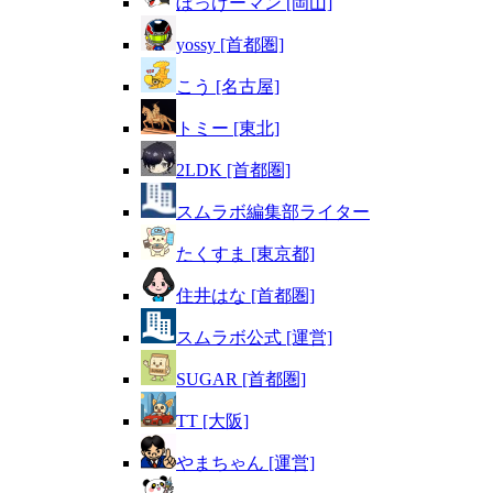
ぼっけーマン [岡山]
yossy [首都圏]
こう [名古屋]
トミー [東北]
2LDK [首都圏]
スムラボ編集部ライター
たくすま [東京都]
住井はな [首都圏]
スムラボ公式 [運営]
SUGAR [首都圏]
TT [大阪]
やまちゃん [運営]