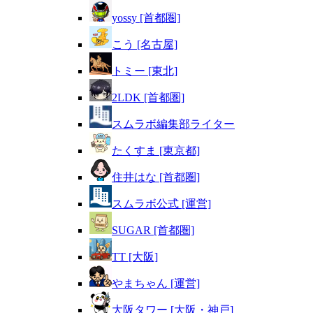
yossy [首都圏]
こう [名古屋]
トミー [東北]
2LDK [首都圏]
スムラボ編集部ライター
たくすま [東京都]
住井はな [首都圏]
スムラボ公式 [運営]
SUGAR [首都圏]
TT [大阪]
やまちゃん [運営]
大阪タワー [大阪・神戸]