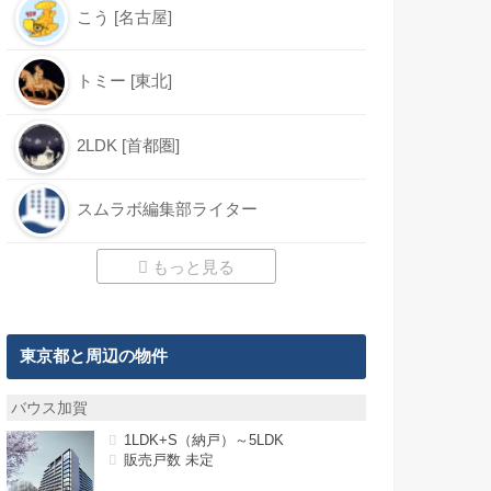
こう [名古屋]
トミー [東北]
2LDK [首都圏]
スムラボ編集部ライター
もっと見る
東京都と周辺の物件
バウス加賀
1LDK+S（納戸）～5LDK
販売戸数 未定