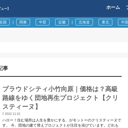
ホーム
ビュー】
全国
|
関東
中部
近畿
|
北海道
東北
中
記事
プラウドシティ小竹向原｜価格は？高級
路線をゆく団地再生プロジェクト【クリ
スティーヌ】
2022.11.01
ハロー！住む場所は人生を豊かにする、がモットーのクリスティーヌで
す。 今、団地の建て替えプロジェクトが注目を浴びています。どれも