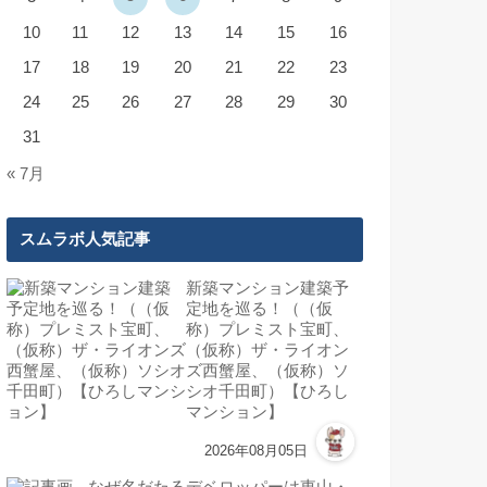
10
11
12
13
14
15
16
17
18
19
20
21
22
23
24
25
26
27
28
29
30
31
« 7月
スムラボ人気記事
新築マンション建築予
定地を巡る！（（仮
称）プレミスト宝町、
（仮称）ザ・ライオン
ズ西蟹屋、（仮称）ソ
シオ千田町）【ひろし
マンション】
2026年08月05日
なぜ名だたるデベロッパーは東山・