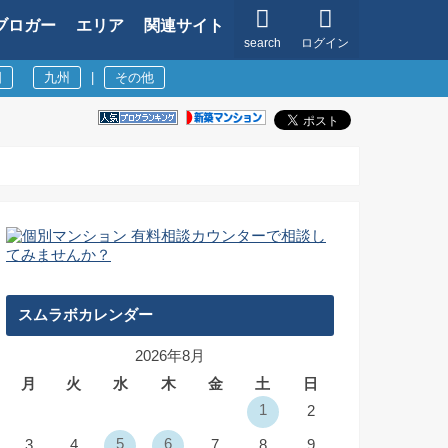
ブロガー
エリア
関連サイト
search
ログイン
国
九州
|
その他
スムラボカレンダー
2026年8月
月
火
水
木
金
土
日
1
2
5
6
3
4
7
8
9