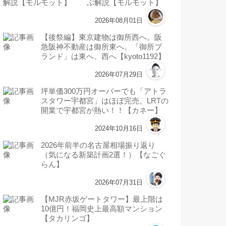
ぶ解説【モルモット】
2026年08月01日
【後祭編】東京建物は御所西へ。阪
急阪神不動産は御所東へ。「御所ブ
ランド」は東へ、西へ【kyoto1192】
2026年07月29日
坪単価300万円オーバーでも「アトラ
スタワー宇都宮」はほぼ完売。LRTの
開業で宇都宮が熱い！！【カネー】
2024年10月16日
2026年前半の名古屋相場振り返り
（気になる新築計画2選！）【なごぐ
らん】
2026年07月31日
【MJR赤坂ゲートタワー】最上階は
10億円！福岡史上最高額マンション
【タカリンゴ】