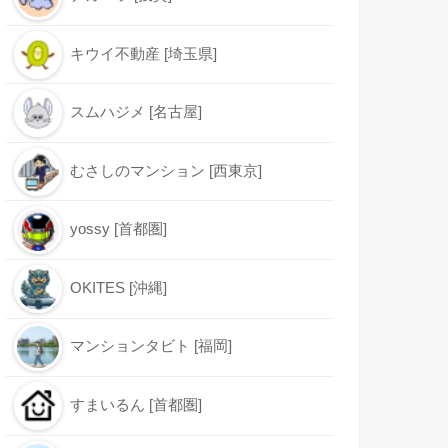
キウイ不動産 [埼玉県]
スムハジメ [名古屋]
むさしのマンション [西東京]
yossy [首都圏]
OKITES [沖縄]
マンションタビト [福岡]
すまいるん [首都圏]