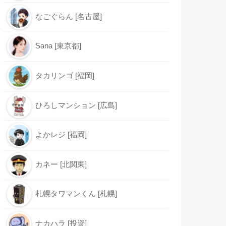
なごぐらん [名古屋]
Sana [東京都]
タカリンゴ [福岡]
ひろしマンション [広島]
よかレジ [福岡]
カネー [北関東]
札幌タワマンくん [札幌]
ナカハラ [投資]