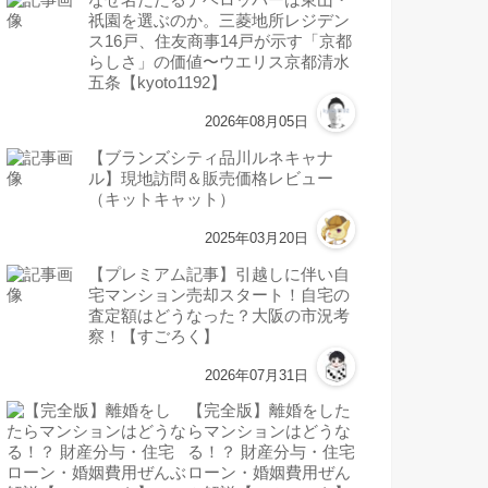
祇園を選ぶのか。三菱地所レジデン
ス16戸、住友商事14戸が示す「京都
らしさ」の価値〜ウエリス京都清水
五条【kyoto1192】
2026年08月05日
【ブランズシティ品川ルネキャナ
ル】現地訪問＆販売価格レビュー
（キットキャット）
2025年03月20日
【プレミアム記事】引越しに伴い自
宅マンション売却スタート！自宅の
査定額はどうなった？大阪の市況考
察！【すごろく】
2026年07月31日
【完全版】離婚をした
らマンションはどうな
る！？ 財産分与・住宅
ローン・婚姻費用ぜん