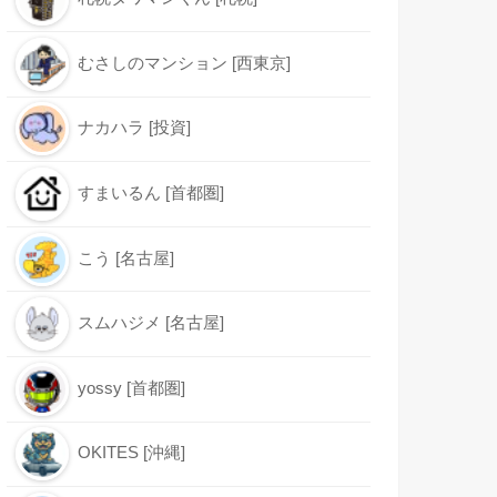
むさしのマンション [西東京]
ナカハラ [投資]
すまいるん [首都圏]
こう [名古屋]
スムハジメ [名古屋]
yossy [首都圏]
OKITES [沖縄]