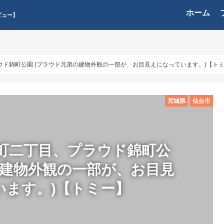
ホーム
ビュー】
ド錦町公園 (プラウド兄弟の建物外観の一部が、お目見えになっています。)【ト
宮城県
仙台市
町二丁目、プラウド錦町公
の建物外観の一部が、お目見
います。)【トミー】