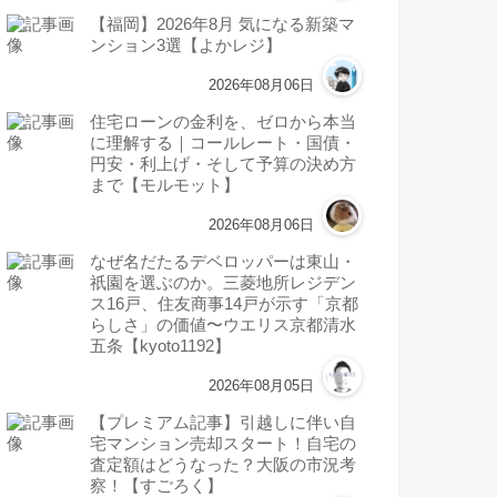
【福岡】2026年8月 気になる新築マ
ンション3選【よかレジ】
2026年08月06日
住宅ローンの金利を、ゼロから本当
に理解する｜コールレート・国債・
円安・利上げ・そして予算の決め方
まで【モルモット】
2026年08月06日
なぜ名だたるデベロッパーは東山・
祇園を選ぶのか。三菱地所レジデン
ス16戸、住友商事14戸が示す「京都
らしさ」の価値〜ウエリス京都清水
五条【kyoto1192】
2026年08月05日
【プレミアム記事】引越しに伴い自
宅マンション売却スタート！自宅の
査定額はどうなった？大阪の市況考
察！【すごろく】