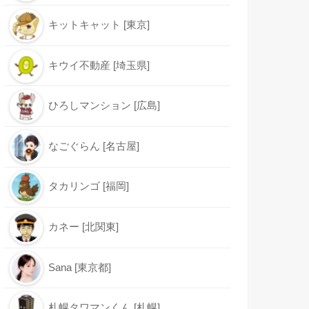
キットキャット [東京]
キウイ不動産 [埼玉県]
ひろしマンション [広島]
なごぐらん [名古屋]
タカリンゴ [福岡]
カネー [北関東]
Sana [東京都]
札幌タワマンくん [札幌]