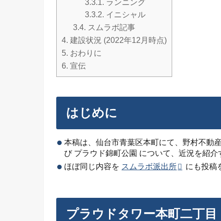
3.3.1.
ランニング
3.3.2.
イニシャル
3.4.
スムラボ記事
4.
建設状況 (2022年12月時点)
5.
おわりに
6.
宣伝
はじめに
本稿は、仙台市青葉区本町にて、野村不動産
び プラウド錦町公園 について、近況を紹
ほぼ同じ内容を
スムラボ派出所
にも投稿
プラウドタワー本町二丁目