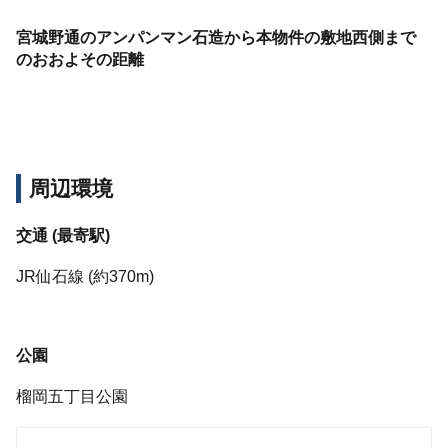
宮城野通のアンパンマン石造から本物件の敷地西側まで
のおおよその距離
周辺環境
交通
(
最寄駅
)
JR
仙石線
(
約
370m)
公園
榴岡五丁目公園