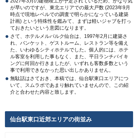
2027年3月の建物竣工が予定されているため、かなり気
が早いのですが、東北エリアでの最大戸数 (2023年9月
時点で現地レベルでの調査で明らかになっている建築
計画) という特殊性を鑑みて、まずは軽いジャブを打っ
ておきたいという意図になります。
さて、ホテルメルパルク仙台は、1997年
2
月に建築さ
れ、バンケット、ゲストルーム、レストラン等を備え
た、いわゆるシティホテルでした。個人的には、ホテ
ル客室を利用した事もなく、また、平日ランチバイキ
ングに何回か行きましたが、いずれも客数多数という
事で利用できなかった思い出しかありません。
無駄話はさておき、本稿では、仙台駅東口エリアにつ
いて、スムラボであまり触れていませんので、この紹
介と合わせた内容と致します。
仙台駅東口近郊エリアの街並み