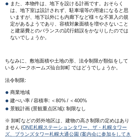
また、本物件は、地下を設ける計画です。おそらく
は、地下室は設計されず、駐車場等の用途になると思
いますが、地下以外にも内廊下など様々な不算入の規
定があるようであり、容積対象面積を増やさないこと
と建築費とのバランスの試行錯誤をかなりしたのでは
ないでしょうか。
ちなみに、敷地面積や土地の形、法令制限が類似をして
いる パークホームズ仙台卸町 ではどうでしょうか。
法令制限:
商業地域
建ぺい率 / 容積率: ＜80% / ＜400%
景観計画 (景観重点区域): 制限なし
※ 卸町などの郊外地区は、建物の高さ制限の定めはあり
ません (
ONE札幌ステーションタワー、ザ・札幌タワー
ズ、ブランズタワー札幌大通公園 (案内会に参加をしてき