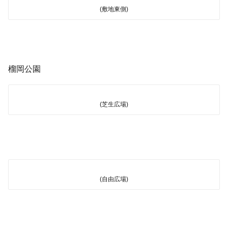
(敷地東側)
榴岡公園
(芝生広場)
(自由広場)