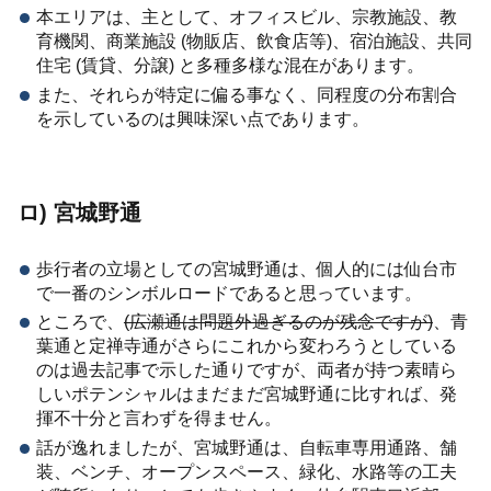
本エリアは、主として、オフィスビル、宗教施設、教
育機関、商業施設 (物販店、飲食店等)、宿泊施設、共同
住宅 (賃貸、分譲) と多種多様な混在があります。
また、それらが特定に偏る事なく、同程度の分布割合
を示しているのは興味深い点であります。
ロ) 宮城野通
歩行者の立場としての宮城野通は、個人的には仙台市
で一番のシンボルロードであると思っています。
ところで、
(広瀬通は問題外過ぎるのが残念ですが)
、青
葉通と定禅寺通がさらにこれから変わろうとしている
のは過去記事で示した通りですが、両者が持つ素晴ら
しいポテンシャルはまだまだ宮城野通に比すれば、発
揮不十分と言わずを得ません。
話が逸れましたが、宮城野通は、自転車専用通路、舗
装、ベンチ、オープンスペース、緑化、水路等の工夫