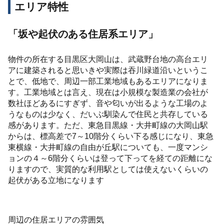
エリア特性
「坂や起伏のある住居系エリア」
物件の所在する目黒区大岡山は、武蔵野台地の高台エリ
アに建築されると思いきや実際は吞川緑道沿いというこ
とで、低地で、周辺一部工業地域もあるエリアになりま
す。工業地域とは言え、現在は小規模な製造業の会社が
数社ほどあるにすぎず、音や匂いが出るような工場のよ
うなものは少なく、だいぶ馴染んで住民と共存している
感があります。ただ、東急目黒線・大井町線の大岡山駅
からは、標高差で7～10階分くらい下る感じになり、東急
東横線・大井町線の自由が丘駅についても、一度マンシ
ョンの４～6階分くらいは登って下ってを経ての距離にな
りますので、実質的な利用駅としては使えないくらいの
起伏がある立地になります
周辺の住居エリアの雰囲気