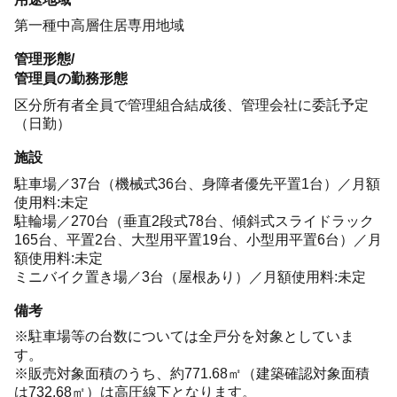
第一種中高層住居専用地域
管理形態/
管理員の勤務形態
区分所有者全員で管理組合結成後、管理会社に委託予定
（日勤）
施設
駐車場／37台（機械式36台、身障者優先平置1台）／月額
使用料:未定
駐輪場／270台（垂直2段式78台、傾斜式スライドラック
165台、平置2台、大型用平置19台、小型用平置6台）／月
額使用料:未定
ミニバイク置き場／3台（屋根あり）／月額使用料:未定
備考
※駐車場等の台数については全戸分を対象としていま
す。
※販売対象面積のうち、約771.68㎡（建築確認対象面積
は732.68㎡）は高圧線下となります。