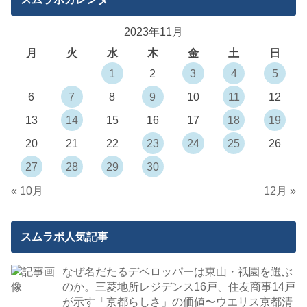
2023年11月
月
火
水
木
金
土
日
1
2
3
4
5
6
7
8
9
10
11
12
13
14
15
16
17
18
19
20
21
22
23
24
25
26
27
28
29
30
« 10月
12月 »
スムラボ人気記事
なぜ名だたるデベロッパーは東山・祇園を選ぶ
のか。三菱地所レジデンス16戸、住友商事14戸
が示す「京都らしさ」の価値〜ウエリス京都清