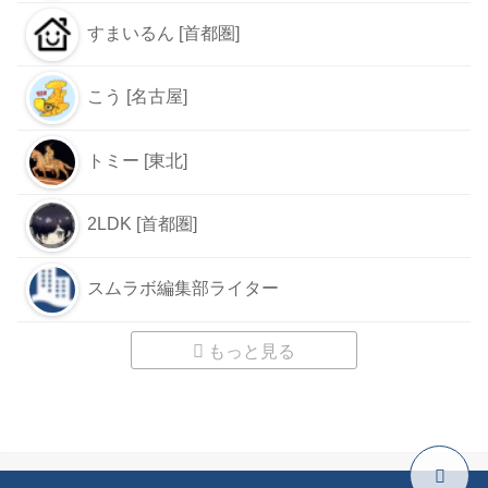
すまいるん [首都圏]
こう [名古屋]
トミー [東北]
2LDK [首都圏]
スムラボ編集部ライター
もっと見る