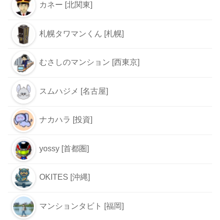
カネー [北関東]
札幌タワマンくん [札幌]
むさしのマンション [西東京]
スムハジメ [名古屋]
ナカハラ [投資]
yossy [首都圏]
OKITES [沖縄]
マンションタビト [福岡]