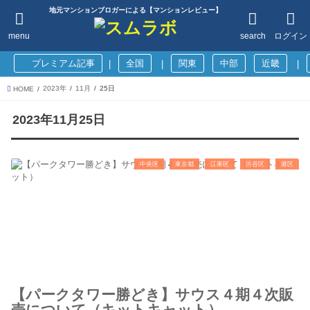
地元マンションブロガーによる【マンションレビュー】
menu
search
ログイン
プレミアム記事
全国
関東
中部
近畿
|
|
|
2023年
11月
25日
HOME
2023年11月25日
中央区
東京都
江東区
渋谷区
港区
【パークタワー勝どき】サウス４期４次販
売について（キットキャット）