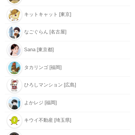
キットキャット [東京]
なごぐらん [名古屋]
Sana [東京都]
タカリンゴ [福岡]
ひろしマンション [広島]
よかレジ [福岡]
キウイ不動産 [埼玉県]