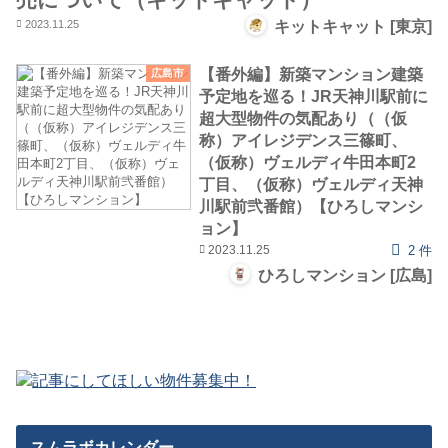
2023.11.25
キットキャット [東京]
【番外編】新築マンション建築
広島市
予定地を巡る！JR天神川駅前に
超大型物件の気配あり（（仮
称）アイレジデンス三篠町、
（仮称）ヴェルディ牛田本町2
丁目、（仮称）ヴェルディ天神
川駅前弐番館）【ひろしマンシ
ョン】
2023.11.25
2 件
ひろしマンション [広島]
スムラボカレンダー