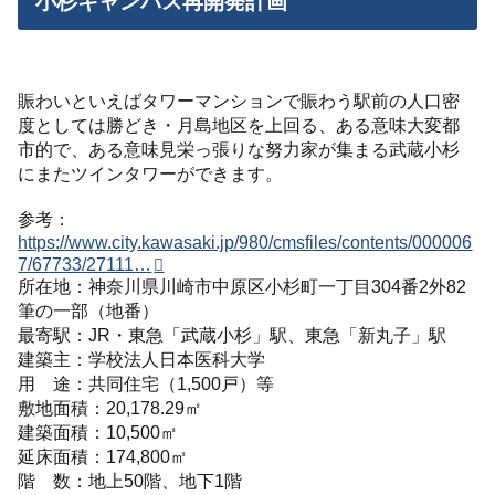
小杉キャンパス再開発計画
賑わいといえばタワーマンションで賑わう駅前の人口密
度としては勝どき・月島地区を上回る、ある意味大変都
市的で、ある意味見栄っ張りな努力家が集まる武蔵小杉
にまたツインタワーができます。
参考：
https://www.city.kawasaki.jp/980/cmsfiles/contents/000006
7/67733/27111…
所在地：神奈川県川崎市中原区小杉町一丁目304番2外82
筆の一部（地番）
最寄駅：JR・東急「武蔵小杉」駅、東急「新丸子」駅
建築主：学校法人日本医科大学
用 途：共同住宅（1,500戸）等
敷地面積：20,178.29㎡
建築面積：10,500㎡
延床面積：174,800㎡
階 数：地上50階、地下1階