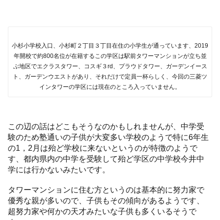
小杉小学校入口、小杉町２丁目３丁目在住の小学生が通っています、2019
年開校で約800名位が在籍するこの学区は駅前タワーマンションが立ち並
ぶ地区でエクラスタワー、コスギ３rd、プラウドタワー、ガーデンイース
ト、ガーデンウエストがあり、それだけで定員一杯らしく、今回の三菱ツ
インタワーの学区には現在のところ入っていません。
この辺の話はどこもそうなのかもしれませんが、中学受
験のため塾通いの子供が大変多い学校のようで特に6年生
の1，2月は殆ど学校に来ないというのが特徴のようで
す、都内県内の中学を受験して殆ど学区の中学校今井中
学には行かないみたいです。
タワーマンションに住む方というのは基本的に努力家で
優秀な親が多いので、子供もその傾向があるようです、
超努力家や何かの天才みたいな子供も多くいるそうで