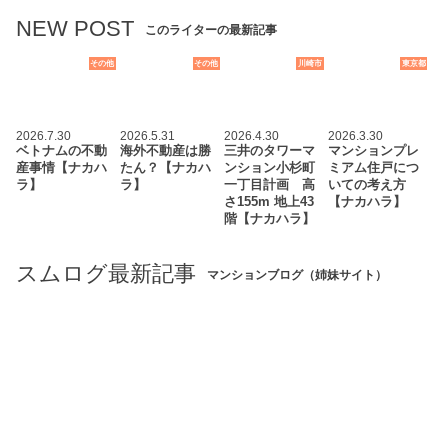
NEW POST
このライターの最新記事
その他
その他
川崎市
東京都
2026.7.30
2026.5.31
2026.4.30
2026.3.30
ベトナムの不動
海外不動産は勝
三井のタワーマ
マンションプレ
産事情【ナカハ
たん？【ナカハ
ンション小杉町
ミアム住戸につ
ラ】
ラ】
一丁目計画 高
いての考え方
さ155m 地上43
【ナカハラ】
階【ナカハラ】
スムログ最新記事
マンションブログ（姉妹サイト）