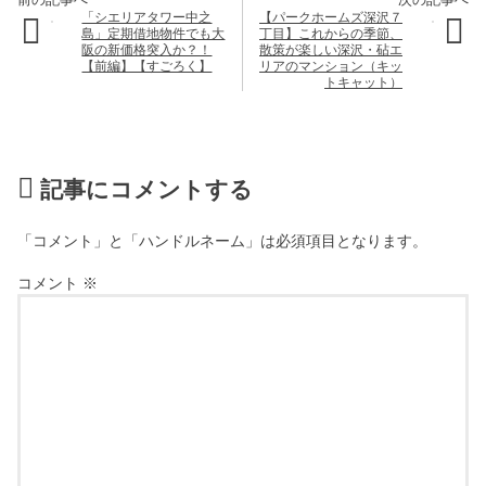
「シエリアタワー中之
【パークホームズ深沢７
島」定期借地物件でも大
丁目】これからの季節、
阪の新価格突入か？！
散策が楽しい深沢・砧エ
【前編】【すごろく】
リアのマンション（キッ
トキャット）
記事にコメントする
「コメント」と「ハンドルネーム」は必須項目となります。
コメント
※