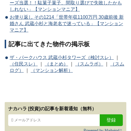
ーズ当選！！駄菓子菓子、間取り選びで失敗したかも
しれない」【マンションマニア】
お便り返し その1214「世帯年収1100万円 30歳前後 新
婚さん 武蔵小杉と海老名で迷っている」【マンション
マニア】
記事に出てきた物件の掲示板
ザ・パークハウス 武蔵小杉タワーズ（検討スレ）
｜
（住民スレ）
｜
（まとめ）
｜
（スムラボ）
｜
（スム
ログ）
｜
（マンション解析）
ナカハラ [投資]の記事を新着通知（無料）
Powered by Mailwind