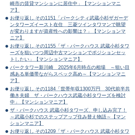
崎市の賃貸マンションに居住中」【マンションマニ
ア】
お便り返し その1151「パークシティ武蔵小杉ザガーデ
ンタワーズイースト在住 三菱ツインタワマンで眺望
が変わりますが資産性への影響は？」【マンションマ
ニア】
お便り返し その1155「ザ・パークハウス 武蔵小杉タワ
ーズを狙いつつ周辺中古マンションでポジションセッ
トしたい」【マンションマニア】
パークタワー新川崎 2025年6月時点の相場 ～狙い目
感ある単価帯ながらスペック高め～【マンションマニ
ア】
お便り返し その1184「世帯年収1300万円 30代前半共
働き夫婦 ザ・パークハウス武蔵小杉タワーズを検討
中」【マンションマニア】
ザ・パークハウス 武蔵小杉タワーズ、申し込み完了！
～武蔵小杉でのステップアップ住み替え物語～【マン
ションマニア】
お便り返し その1209「ザ・パークハウス 武蔵小杉タワ