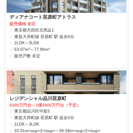
ディアナコート荏原町アトラス
販売価格 未定
東京都大田区北馬込1
東急大井町線 荏原町 駅 徒歩6分
2LDK～3LDK
53.07m²～77.86m²
販売戸数 未定
レジデンシャル品川荏原町
6300万円台～2億3900万円台（予定）
東京都品川区中延5
東急大井町線 荏原町 駅 徒歩2分
1LDK～3LDK
33.91m<sup>2</sup>～95.58m<sup>2</sup>