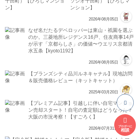
ソシオ千田町）【ひろしマ
ンション】
2026年08月05日
なぜ名だたるデベロッパーは東山・祇園を選ぶ
のか。三菱地所レジデンス16戸、住友商事14戸
が示す「京都らしさ」の価値〜ウエリス京都清
水五条【kyoto1192】
2026年08月05日
【ブランズシティ品川ルネキャナル】現地訪問
＆販売価格レビュー（キットキャット）
2025年03月20日
【プレミアム記事】引越しに伴い自宅マンショ
ン売却スタート！自宅の査定額はどうなった？
大阪の市況考察！【すごろく】
ブロガーに
2026年07月31日
相談