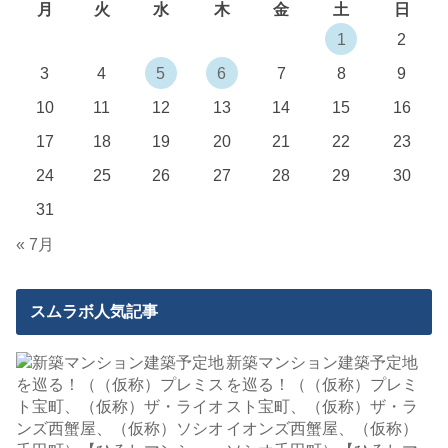
月
火
水
木
金
土
日
1
2
3
4
5
6
7
8
9
10
11
12
13
14
15
16
17
18
19
20
21
22
23
24
25
26
27
28
29
30
31
« 7月
スムラボ人気記事
新築マンション建築予定地
を巡る！（（仮称）プレミ
スト宝町、（仮称）ザ・ラ
イオンズ西蟹屋、（仮称）