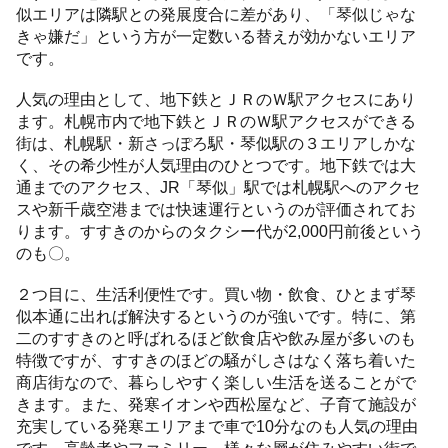
似エリアは隣駅との発展度合に差があり、「琴似じゃな
きゃ嫌だ」という方が一定数いる替えが効かないエリア
です。
人気の理由として、地下鉄とＪＲのＷ駅アクセスにあり
ます。札幌市内で地下鉄とＪＲのＷ駅アクセスができる
街は、札幌駅・新さっぽろ駅・琴似駅の３エリアしかな
く、その希少性が人気理由のひとつです。地下鉄では大
通までのアクセス、JR「琴似」駅では札幌駅へのアクセ
スや新千歳空港までは快速運行というのが評価されてお
ります。すすきのからのタクシー代が2,000円前後という
のも〇。
２つ目に、生活利便性です。買い物・飲食、ひとまず琴
似本通に出れば解決するというのが強いです。特に、第
二のすすきのと呼ばれるほど飲食店や飲み屋が多いのも
特徴ですが、すすきのほどの騒がしさはなく落ち着いた
商店街なので、暮らしやすく楽しい生活を送ることがで
きます。また、発寒イオンや西松屋など、子育て施設が
充実している発寒エリアまで車で10分なのも人気の理由