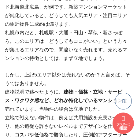
ド北海道北広島」が例です。新築マンションマーケット
が鈍化していると、どうしても人気エリア・注目エリア
の駅近物件に成約は偏ります。
札幌市内だと、札幌駅・大通・円山・琴似・新さっぽ
ろ。このエリアは「どうしてもココがいい」という方々
が集まるエリアなので、間違いなく売れます。売れるマ
ンションの特徴としては、まず立地でしょう。
しかし、上記5エリア以外は売れないのか？と言えば、そ
うではありません。
建物説明で述べたように、
建物・価格・立地・サービ
ス・ワクワク感など、どれか特化しているマンション
は
売れています。当物件の場合は立地でした。
立地で戦えない物件は、例えば共用施設を充実させた
ブロガーに
り、他の追従を許さないレベルまでデザインを仕上げた
相談
り、コスパや低価格で勝負したり、圧倒的アフターサー