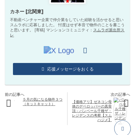
カネー [北関東]
不動産ベンチャー企業で仲介業をしていた経験を活かせると思い
スムラボに応募しました。 忖度はせず本音で物件のことを書こう
と思います。 [寄稿] マンションコミュニティ：
スムラボ派出所ス
レ
応援メッセージをおくる
５月の気になる物件３つ
【価格アリ】ゼネコン母
（キットキャット）
体のデベロッパーの真骨
頂－バンベール千種ザ・
レジデンスの考察【スム
ハジメ】