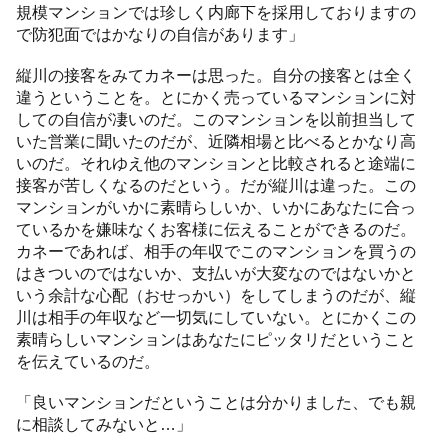
規模マンションでは珍しく内廊下を採用しておりますの
で防犯面ではかなりの自信があります」
縦川の接客をみてカネーは思った。自分の接客とは全く
違うということを。とにかく売っているマンションに対
しての自信が凄いのだ。このマンションを以前担当して
いた営業に聞いたのだが、近隣相場と比べるとかなり高
いのだ。それゆえ他のマンションと比較されると途端に
接客が苦しくなるのだという。だが縦川は違った。この
マンションがいかに素晴らしいか、いかにあなたに合っ
ているかを嫌味なくお客様に伝えることができるのだ。
カネーであれば、相手の年収でこのマンションを買うの
はきついのではないか、支払いが大変なのではないかと
いう余計な心配（おせっかい）をしてしまうのだが、縦
川は相手の年収など一切気にしていない。とにかくこの
素晴らしいマンションはあなたにピッタリだということ
を伝えているのだ。
「良いマンションだということは分かりました、でも親
に相談してみないと…」