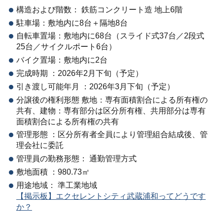
構造および階数： 鉄筋コンクリート造 地上6階
駐車場：敷地内に8台＋隔地8台
自転車置場：敷地内に68台（スライド式37台／2段式
25台／サイクルポート6台）
バイク置場：敷地内に2台
完成時期 ：2026年2月下旬（予定）
引き渡し可能年月 ：2026年3月下旬（予定）
分譲後の権利形態 敷地：専有面積割合による所有権の
共有、建物：専有部分は区分所有権、共用部分は専有
面積割合による所有権の共有
管理形態 ：区分所有者全員により管理組合結成後、管
理会社に委託
管理員の勤務形態： 通勤管理方式
敷地面積 ：980.73㎡
用途地域： 準工業地域
【掲示板】エクセレントシティ武蔵浦和ってどうです
か？