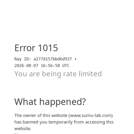
カネ田一少年の憂鬱「新築マンションの販売編2」【カ
ネー】