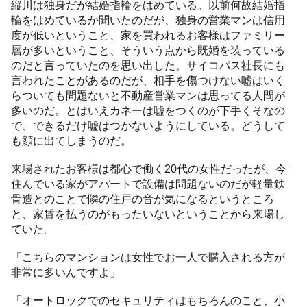
縦川は独身だが結婚指輪をはめている。以前何故結婚指
輪をはめているか聞いたのだが、独身の営業マンは信用
度が低いということ、家を買われるお客様はファミリー
層が多いということ、そういう点から既婚を装っている
のだと言っていたのを思い出した。サイコパス社長にも
言われたことがあるのだが、相手を傷つけない嘘はいく
らついても問題ないと不動産営業マンは思ってる人間が
多いのだ。とはいえカネーは嘘をつくのが下手くそなの
で、できるだけ嘘はつかないようにしている。どうして
も顔に出てしまうのだ。
来場されたお客様は都心で働く20代の女性だったが、今
住んでいる家がアパートで設備は問題ないのだが軽量鉄
骨造とのことで隣の住戸の音が気になるというところ
と、家賃を払うのがもったいないということから来場し
ていた。
「こちらのマンションは女性でお一人で購入される方が
非常に多いんですよ」
「オートロックでのセキュリティはもちろんのこと、小