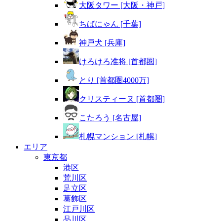
大阪タワー [大阪・神戸]
ちばにゃん [千葉]
神戸犬 [兵庫]
けろけろ准将 [首都圏]
とり [首都圏4000万]
クリスティーヌ [首都圏]
こたろう [名古屋]
札幌マンション [札幌]
エリア
東京都
港区
荒川区
足立区
葛飾区
江戸川区
品川区