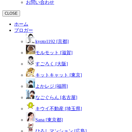
お問い合わせ
CLOSE
ホーム
ブロガー
kyoto1192 [京都]
モルモット [滋賀]
すごろく [大阪]
キットキャット [東京]
よかレジ [福岡]
なごぐらん [名古屋]
キウイ不動産 [埼玉県]
Sana [東京都]
ひろしマンション [広島]