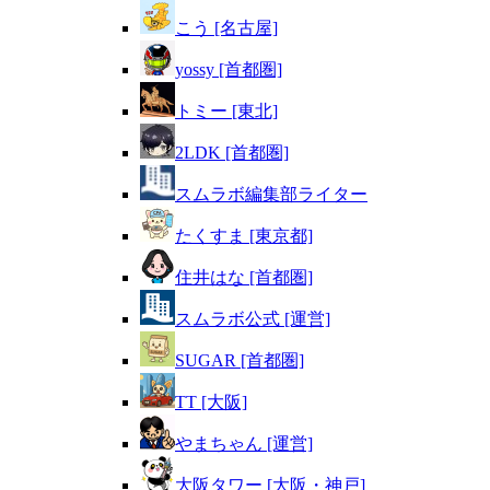
こう [名古屋]
yossy [首都圏]
トミー [東北]
2LDK [首都圏]
スムラボ編集部ライター
たくすま [東京都]
住井はな [首都圏]
スムラボ公式 [運営]
SUGAR [首都圏]
TT [大阪]
やまちゃん [運営]
大阪タワー [大阪・神戸]