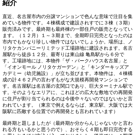
紹介
直近、名古屋市内の分譲マンションで色んな意味で注目を集
めている物件です。４棟構成で建設されすでに３棟（３期）
販売済みです。最終期も最終棟の一部住戸の販売となってい
ます。（１２月）１～３期まで、全期即日完売となったのは
市内でもかなり珍しい物件ではないでしょうか。場所は、ノ
リタケカンパニーリミテッド工場跡地に建設されます。名古
屋駅から徒歩１２分、最寄りは東山線 亀島駅から６分で
す。工場跡地には、本物件「ザ・パークハウス名古屋」と
「イオンモール ノリタケガーデン」と「キンダーキッズア
カデミー（幼児施設）」が立ち並びます。本物件は、４棟構
成の計４６２戸の言わずもがな大規模再開発マンションで
す。名古屋駅は名古屋の玄関口であり、巨大ターミナル駅で
す。そのようなエリアに、これほどの広大な敷地での再開発
に住戸が割り当てられるのは今後中々ないのではないかと言
われています。（東京で例えるならば、東京駅、大阪では大
阪駅に匹敵する位置での再開発とも言われています）
最終期と題しましたが（最終期か分からんじゃないかと言わ
れる方もいるかと思うので）、おそらく４期も即日完売する