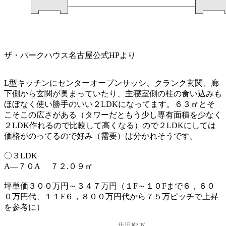
ザ・パークハウス名古屋公式HPより
L型キッチンにセンターオープンサッシ、クランク玄関、廊
下側から玄関が奥まっていたり、主寝室側の柱の食い込みも
ほぼなく使い勝手のいい２LDKになってます。６３㎡とそ
こそこの広さがある（タワーだともう少し専有面積を少なく
２LDK作れるので比較して高くなる）ので２LDKにしては
価格がのってるので好み（需要）は分かれそうです。
〇３LDK
A―７０A ７２.０９㎡
坪単価３００万円～３４７万円（１F～１０Fまで６，６０
０万円代、１１F６，８００万円代から７５万ピッチで上昇
を参考に）