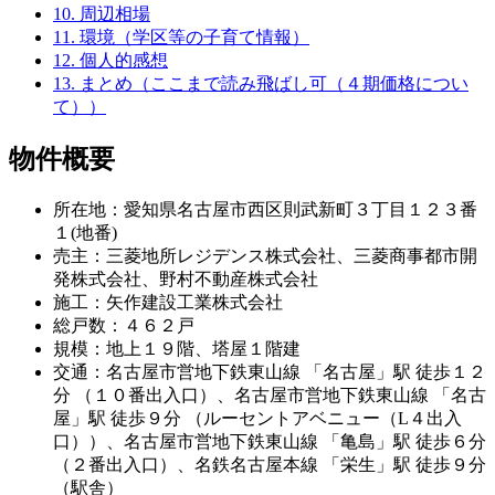
10.
周辺相場
11.
環境（学区等の子育て情報）
12.
個人的感想
13.
まとめ（ここまで読み飛ばし可（４期価格につい
て））
物件概要
所在地：愛知県名古屋市西区則武新町３丁目１２３番
１(地番)
売主：三菱地所レジデンス株式会社、三菱商事都市開
発株式会社、野村不動産株式会社
施工：矢作建設工業株式会社
総戸数：４６２戸
規模：地上１９階、塔屋１階建
交通：名古屋市営地下鉄東山線 「名古屋」駅 徒歩１２
分 （１０番出入口）、名古屋市営地下鉄東山線 「名古
屋」駅 徒歩９分 （ルーセントアベニュー（L４出入
口））、名古屋市営地下鉄東山線 「亀島」駅 徒歩６分
（２番出入口）、名鉄名古屋本線 「栄生」駅 徒歩９分
（駅舎）