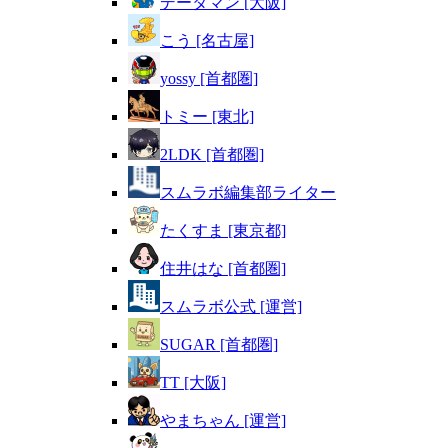
データマン [大阪]
こう [名古屋]
yossy [首都圏]
トミー [東北]
2LDK [首都圏]
スムラボ編集部ライター
たくすま [東京都]
住井はな [首都圏]
スムラボ公式 [運営]
SUGAR [首都圏]
TT [大阪]
やまちゃん [運営]