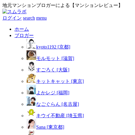
地元マンションブロガーによる【マンションレビュー】
ログイン
search
menu
ホーム
ブロガー
kyoto1192 [京都]
モルモット [滋賀]
すごろく [大阪]
キットキャット [東京]
よかレジ [福岡]
なごぐらん [名古屋]
キウイ不動産 [埼玉県]
Sana [東京都]