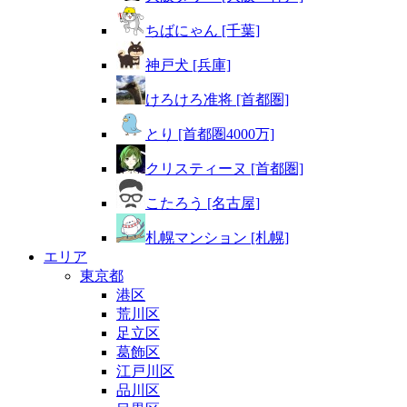
ちばにゃん [千葉]
神戸犬 [兵庫]
けろけろ准将 [首都圏]
とり [首都圏4000万]
クリスティーヌ [首都圏]
こたろう [名古屋]
札幌マンション [札幌]
エリア
東京都
港区
荒川区
足立区
葛飾区
江戸川区
品川区