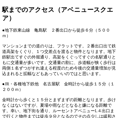
駅までのアクセス（アベニュースクエ
ア）
●地下鉄東山線 亀島駅 ２番出口から徒歩６分（５００
ｍ）
マンションまでの道のりは、フラットです。２番出口出て鉄
道高架をくぐり、１つ交差点を渡ると物件となります。地下
鉄駅出てすぐの外堀通り、高架をくぐってすぐの名駅通りと
もに交通量が多いです。交通量の割に、歩道幅が狭く歩行は
両側１名ずつがすれ違える程度のため今後の交通量増加が見
込まれると拡幅などもあっていいのではと思います。
●JR・各種地下鉄他 名古屋駅 金時計から徒歩１５分（１
２００ｍ）
金時計から歩くと１５分とまずまずの距離となります。歩け
なくはないですが、夏場や雨などとなると嫌になる距離で
す。幸い、地下街を通り、ルーセントアベニューL４出口ま
で行くと物件までは徒歩９分となるのでその点少しは緩和さ