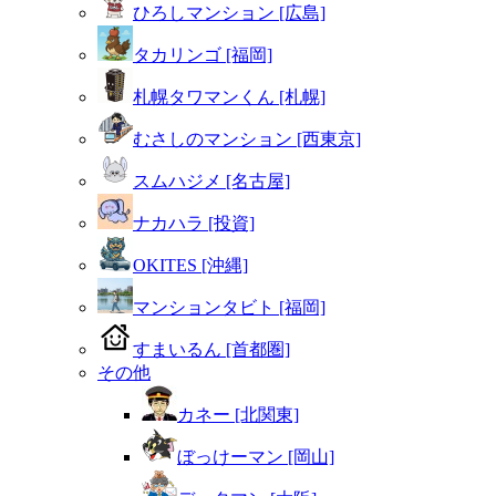
ひろしマンション [広島]
タカリンゴ [福岡]
札幌タワマンくん [札幌]
むさしのマンション [西東京]
スムハジメ [名古屋]
ナカハラ [投資]
OKITES [沖縄]
マンションタビト [福岡]
すまいるん [首都圏]
その他
カネー [北関東]
ぼっけーマン [岡山]