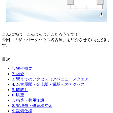
こんにちは、こんばんは。こたろうです！
今回、「ザ・パークハウス名古屋」を紹介させていただきま
す。
目次
1.
物件概要
2.
紹介
3.
駅までのアクセス（アベニュースクエア）
4.
名古屋駅・金山駅・栄駅へのアクセス
5.
間取り
6.
眺望
7.
構造・共用施設
8.
管理費・修繕積立金
9.
設備仕様