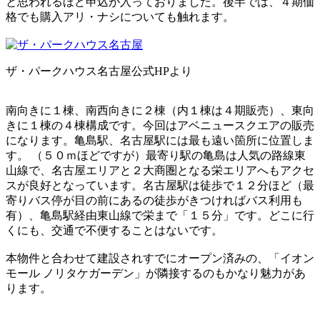
と思われるほど申込が入っておりました。後半では、４期価
格でも購入アリ・ナシについても触れます。
ザ・パークハウス名古屋公式HPより
南向きに１棟、南西向きに２棟（内１棟は４期販売）、東向
きに１棟の４棟構成です。今回はアベニュースクエアの販売
になります。亀島駅、名古屋駅には最も遠い箇所に位置しま
す。 （５０ｍほどですが）最寄り駅の亀島は人気の路線東
山線で、名古屋エリアと２大商圏となる栄エリアへもアクセ
スが良好となっています。名古屋駅は徒歩で１２分ほど（最
寄りバス停が目の前にあるの徒歩がきつければバス利用も
有）、亀島駅経由東山線で栄まで「１５分」です。どこに行
くにも、交通で不便することはないです。
本物件と合わせて建設されすでにオープン済みの、「イオン
モール ノリタケガーデン」が隣接するのもかなり魅力があ
ります。