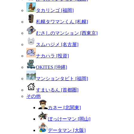
タカリンゴ [福岡]
札幌タワマンくん [札幌]
むさしのマンション [西東京]
スムハジメ [名古屋]
ナカハラ [投資]
OKITES [沖縄]
マンションタビト [福岡]
すまいるん [首都圏]
その他
カネー [北関東]
ぼっけーマン [岡山]
データマン [大阪]