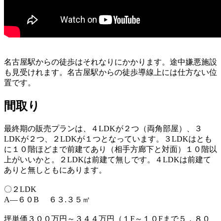
名古屋駅からの徒歩はそれなりにかかります。途中嫌悪施設
も見受けれます。名古屋駅からの徒歩導線上には仕方ない位
置です。
間取り
最終期の販売プランは、４LDKが２つ（両角部屋）、３
LDKが２つ、２LDKが１つとなっています。３LDKはとも
に１０階ほどまで前建てあり（相手方廊下と対面）１０階以
上がいいかと。２LDKは前建て無しです。４LDKは前建て
ありと無しともにあります。
〇２LDK
A―６０B ６３.３５㎡
坪単価３００万円～３４４万円（１F～１０Fまで５，８０