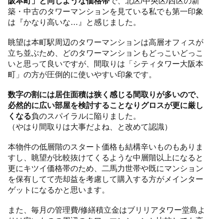
阪本町」と同じような価格帯
で、北区/中央区/西区の新
築・中古のタワーマンションを見ている私でも第一印象
は『かなり高いな…』と感じました。
眺望は本町駅周辺のタワーマンションは高層オフィスが
立ち並ぶため、どのタワーマンションもどっこいどっこ
いと思って良いですが、間取りは「シティタワー大阪本
町」の方が圧倒的に使いやすい印象です。
数字の割には居住面積は狭く感じる間取りが多いので、
必然的に広い部屋を検討することなりグロスが更に厳し
くなる
負のスパイラルに陥りました。
（やはり間取りは大事だよね、と改めて認識）
本物件の低層階のスタート価格も結構辛いものもありま
すし、眺望が比較抜けてくるような中層階以上になると
更にキツイ価格帯のため、二馬力世帯や既にマンション
を保有してて売却益を考慮して購入する方がメインター
ゲットになるかと思います。
また、毎月の管理費/修繕積立金はブリリアタワー堂島よ