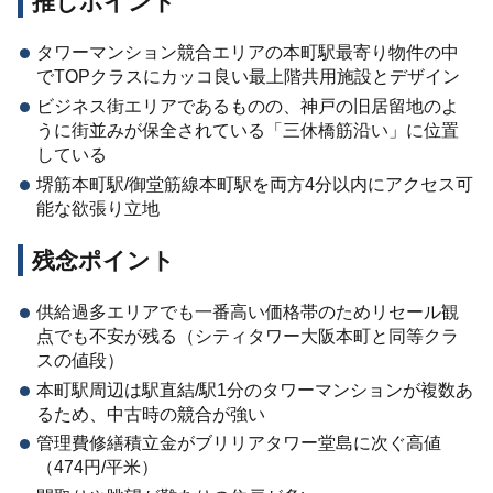
推しポイント
タワーマンション競合エリアの本町駅最寄り物件の中
でTOPクラスにカッコ良い最上階共用施設とデザイン
ビジネス街エリアであるものの、神戸の旧居留地のよ
うに街並みが保全されている「三休橋筋沿い」に位置
している
堺筋本町駅/御堂筋線本町駅を両方4分以内にアクセス可
能な欲張り立地
残念ポイント
供給過多エリアでも一番高い価格帯のためリセール観
点でも不安が残る（シティタワー大阪本町と同等クラ
スの値段）
本町駅周辺は駅直結/駅1分のタワーマンションが複数あ
るため、中古時の競合が強い
管理費修繕積立金がブリリアタワー堂島に次ぐ高値
（474円/平米）