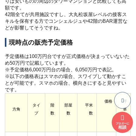
りは安いものの周辺のタワーマンションと比較しても高
額です。
42階全てが共用施設ですし、大丸松坂屋レベルの接客ス
キルを保有する方でコンシェルジュや42階のBAR運営な
どが影響してそうですね。
現時点の販売予定価格
予定価格は100万円台ですが正式価格が決まっていないた
め50万円で記載しています。
※予定価格6,000万円台の場合、6,050万円で表記。
※以下の価格表はスマホの場合、スワイプして動かすこ
とが可能です。スマホの場合、横向きにすると見やすい
です。
価格
坪
タイ
階
部屋
平米
方角
単
プ
数
数
数
価
ブロガーに
相談