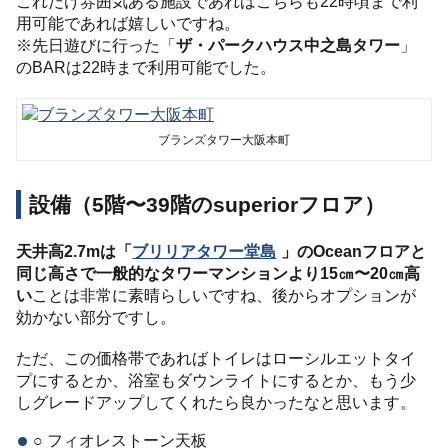
これだけ雰囲気ある施設であればこちらも22時頃まで利
用可能であれば嬉しいですね。
※先日遊びに行った「
ザ・パークハウス中之島タワー
」
のBARは22時まで利用可能でした。
ブランズタワー大阪本町
設備（5階〜39階のsuperiorフロア）
天井高2.7mは「
ブリリアタワー堂島
」のOceanフロアと
同じ高さで一般的なタワーマンションより15㎝〜20㎝高
い
ことは非常に素晴らしいですね、後からオプションが
効かない部分ですし。
ただ、この価格帯であればトイレはローシルエットタイ
プにするとか、浴室もダウンライトにするとか、もう少
しグレードアップしてくれたら良かったなと思います。
○ フィオレストーン天板