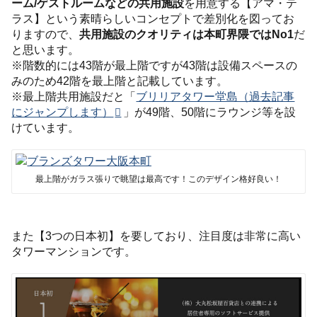
ーム/ゲストルームなどの共用施設
を用意する【アマ・テ
ラス】という素晴らしいコンセプトで差別化を図ってお
りますので、
共用施設のクオリティは本町界隈ではNo1
だ
と思います。
※階数的には43階が最上階ですが43階は設備スペースの
みのため42階を最上階と記載しています。
※最上階共用施設だと「
ブリリアタワー堂島（過去記事
にジャンプします）
」が49階、50階にラウンジ等を設
けています。
最上階がガラス張りで眺望は最高です！このデザイン格好良い！
また【3つの日本初】を要しており、注目度は非常に高い
タワーマンションです。