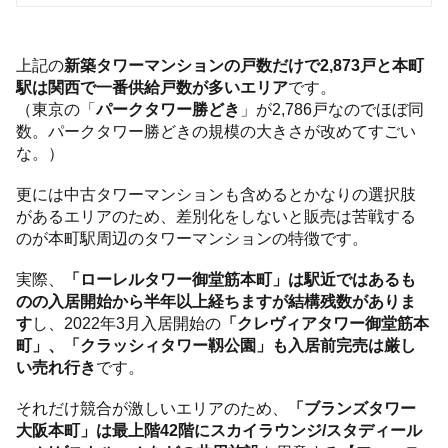
上記の
新築タワーマンションの戸数だけで2,873戸と本町
駅は関西で一番供給戸数が多いエリア
です。
（東京の「
パークタワー勝どき
」が2,786戸なのでほぼ同
数。パークタワー勝どきの規模の大きさが改めてすごい
な。）
更には中古タワーマンションも含めるとかなりの選択肢
があるエリアのため、差別化をしないと販売は苦戦する
のが本町駅周辺のタワーマンションの特徴です。
実際、
「ローレルタワー御堂筋本町」は駅近ではあるも
のの入居開始から半年以上経ちますが結構残数がありま
す
し、2022年3月入居開始の
「クレヴィアタワー御堂筋本
町」、「クラッシィタワー靱公園」も入居前完売は厳し
い売れ行き
です。
それだけ競合が激しいエリアのため、
「ブランズタワー
大阪本町」は最上階42階にスカイラウンジ/スタディール