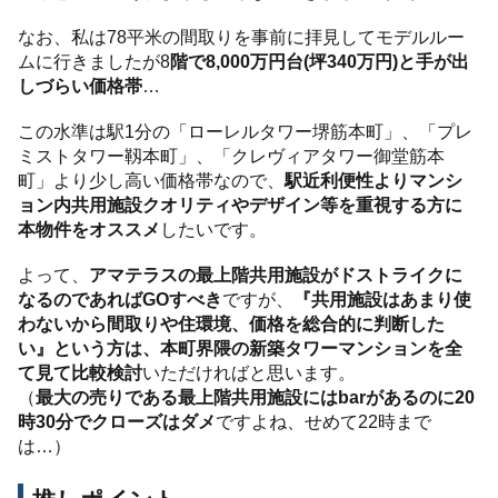
なお、私は78平米の間取りを事前に拝見してモデルルー
ムに行きましたが8
階で8,000万円台(坪340万円)と手が出
しづらい価格帯
…
この水準は駅1分の「ローレルタワー堺筋本町」、「プレ
ミストタワー靱本町」、「クレヴィアタワー御堂筋本
町」より少し高い価格帯なので、
駅近利便性よりマンシ
ョン内共用施設クオリティやデザイン等を重視する方に
本物件をオススメ
したいです。
よって、
アマテラスの最上階共用施設がドストライクに
なるのであればGOすべき
ですが、
『共用施設はあまり使
わないから間取りや住環境、価格を総合的に判断した
い』という方は、本町界隈の新築タワーマンションを全
て見て比較検討
いただければと思います。
（
最大の売りである最上階共用施設にはbarがあるのに20
時30分でクローズはダメ
ですよね、せめて22時まで
は…）