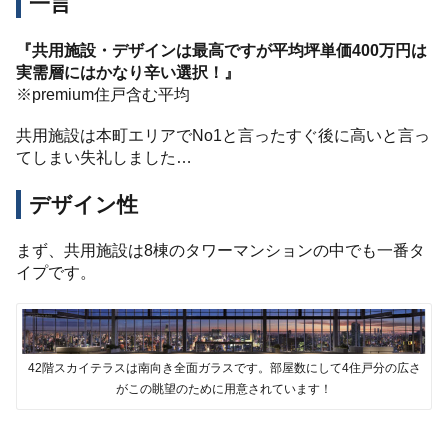
一言
『共用施設・デザインは最高ですが平均坪単価400万円は
実需層にはかなり辛い選択！』
※premium住戸含む平均
共用施設は本町エリアでNo1と言ったすぐ後に高いと言っ
てしまい失礼しました…
デザイン性
まず、共用施設は8棟のタワーマンションの中でも一番タ
イプです。
42階スカイテラスは南向き全面ガラスです。部屋数にして4住戸分の広さ
がこの眺望のために用意されています！