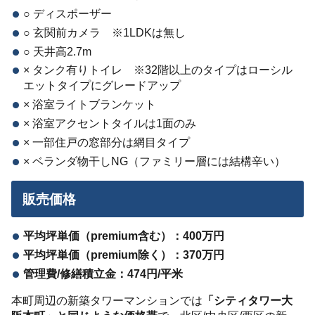
○ ディスポーザー
○ 玄関前カメラ ※1LDKは無し
○ 天井高2.7m
× タンク有りトイレ ※32階以上のタイプはローシル
エットタイプにグレードアップ
× 浴室ライトブランケット
× 浴室アクセントタイルは1面のみ
× 一部住戸の窓部分は網目タイプ
× ベランダ物干しNG（ファミリー層には結構辛い）
販売価格
平均坪単価（premium含む）：400万円
平均坪単価（premium除く）：370万円
管理費/修繕積立金：474円/平米
本町周辺の新築タワーマンションでは
「シティタワー大