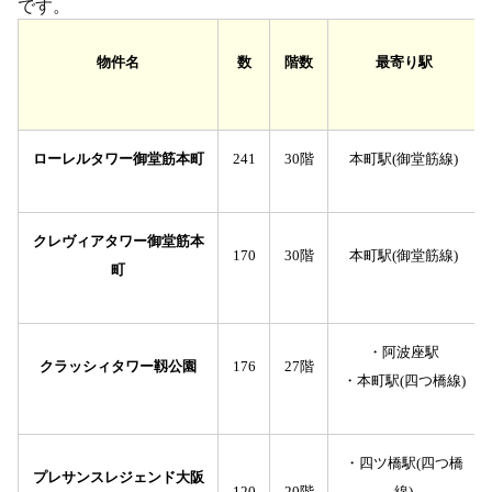
です。
物件名
数
階数
最寄り駅
ローレルタワー御堂筋本町
241
30階
本町駅(御堂筋線)
クレヴィアタワー御堂筋本
170
30階
本町駅(御堂筋線)
町
・阿波座駅
クラッシィタワー靱公園
176
27階
・本町駅(四つ橋線)
・四ツ橋駅(四つ橋
プレサンスレジェンド大阪
120
20階
線)