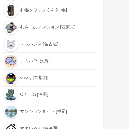
札幌タワマンくん [札幌]
むさしのマンション [西東京]
スムハジメ [名古屋]
ナカハラ [投資]
yossy [首都圏]
OKITES [沖縄]
マンションタビト [福岡]
すまいるん [首都圏]