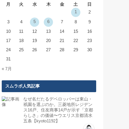
月
火
水
木
金
土
日
1
2
5
6
3
4
7
8
9
10
11
12
13
14
15
16
17
18
19
20
21
22
23
24
25
26
27
28
29
30
31
« 7月
スムラボ人気記事
なぜ名だたるデベロッパーは東山・
祇園を選ぶのか。三菱地所レジデン
ス16戸、住友商事14戸が示す「京都
らしさ」の価値〜ウエリス京都清水
五条【kyoto1192】