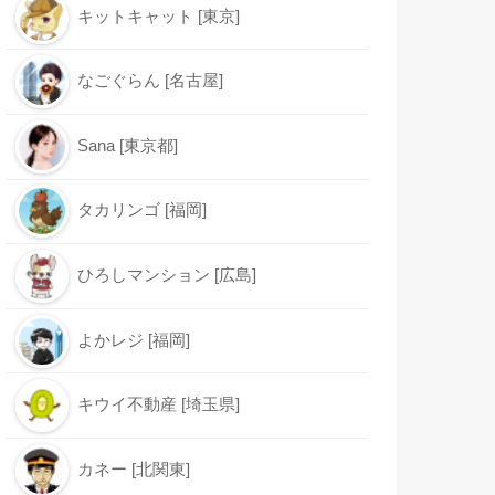
キットキャット [東京]
なごぐらん [名古屋]
Sana [東京都]
タカリンゴ [福岡]
ひろしマンション [広島]
よかレジ [福岡]
キウイ不動産 [埼玉県]
カネー [北関東]