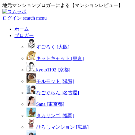
地元マンションブロガーによる【マンションレビュー】
ログイン
search
menu
ホーム
ブロガー
すごろく [大阪]
キットキャット [東京]
kyoto1192 [京都]
モルモット [滋賀]
なごぐらん [名古屋]
Sana [東京都]
タカリンゴ [福岡]
ひろしマンション [広島]