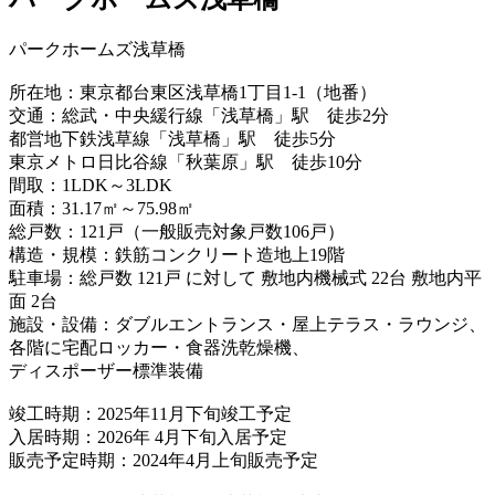
パークホームズ浅草橋
所在地：東京都台東区浅草橋1丁目1-1（地番）
交通：総武・中央緩行線「浅草橋」駅 徒歩2分
都営地下鉄浅草線「浅草橋」駅 徒歩5分
東京メトロ日比谷線「秋葉原」駅 徒歩10分
間取：1LDK～3LDK
面積：31.17㎡～75.98㎡
総戸数：121戸（一般販売対象戸数106戸）
構造・規模：鉄筋コンクリート造地上19階
駐車場：総戸数 121戸 に対して 敷地内機械式 22台 敷地内平
面 2台
施設・設備：ダブルエントランス・屋上テラス・ラウンジ、
各階に宅配ロッカー・食器洗乾燥機、
ディスポーザー標準装備
竣工時期：2025年11月下旬竣工予定
入居時期：2026年 4月下旬入居予定
販売予定時期：2024年4月上旬販売予定