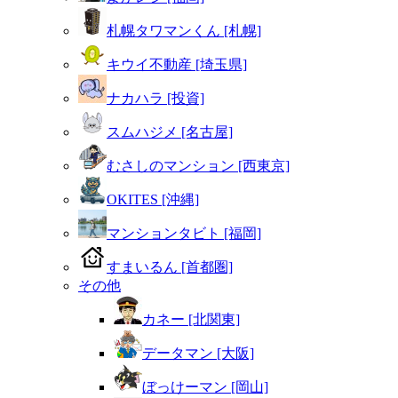
札幌タワマンくん [札幌]
キウイ不動産 [埼玉県]
ナカハラ [投資]
スムハジメ [名古屋]
むさしのマンション [西東京]
OKITES [沖縄]
マンションタビト [福岡]
すまいるん [首都圏]
その他
カネー [北関東]
データマン [大阪]
ぼっけーマン [岡山]