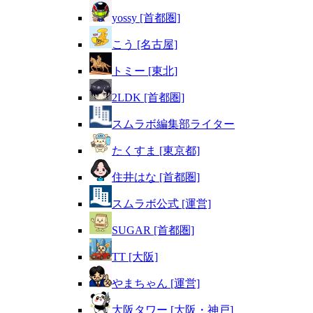
yossy [首都圏]
こう [名古屋]
トミー [東北]
2LDK [首都圏]
スムラボ編集部ライター
たくすま [東京都]
住井はな [首都圏]
スムラボ公式 [運営]
SUGAR [首都圏]
TT [大阪]
やまちゃん [運営]
大阪タワー [大阪・神戸]