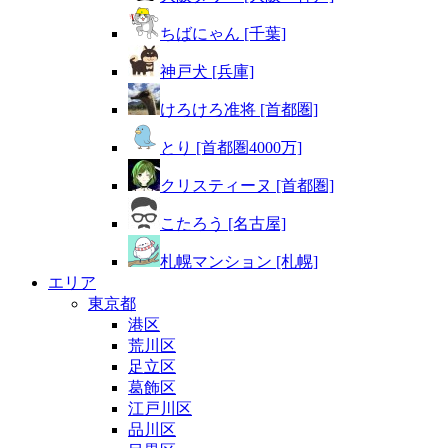
ちばにゃん [千葉]
神戸犬 [兵庫]
けろけろ准将 [首都圏]
とり [首都圏4000万]
クリスティーヌ [首都圏]
こたろう [名古屋]
札幌マンション [札幌]
エリア
東京都
港区
荒川区
足立区
葛飾区
江戸川区
品川区