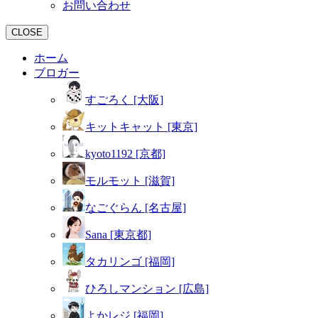
お問い合わせ
CLOSE
ホーム
ブロガー
すごろく [大阪]
キットキャット [東京]
kyoto1192 [京都]
モルモット [滋賀]
なごぐらん [名古屋]
Sana [東京都]
タカリンゴ [福岡]
ひろしマンション [広島]
よかレジ [福岡]