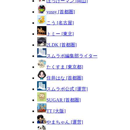
ぼっけーマン [岡山]
yossy [首都圏]
こう [名古屋]
トミー [東北]
2LDK [首都圏]
スムラボ編集部ライター
たくすま [東京都]
住井はな [首都圏]
スムラボ公式 [運営]
SUGAR [首都圏]
TT [大阪]
やまちゃん [運営]