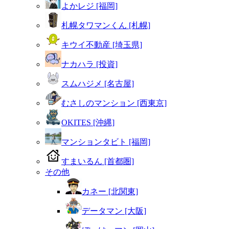
よかレジ [福岡]
札幌タワマンくん [札幌]
キウイ不動産 [埼玉県]
ナカハラ [投資]
スムハジメ [名古屋]
むさしのマンション [西東京]
OKITES [沖縄]
マンションタビト [福岡]
すまいるん [首都圏]
その他
カネー [北関東]
データマン [大阪]