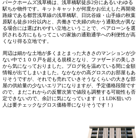
パークホームズ浅草橋は、浅草橋駅徒歩2分にあるいわゆる
駅ちか物件です。キットキャットが何度かお伝えした再開発
路線である都営浅草線の浅草橋駅、日比谷線・山手線の秋葉
原駅も徒歩10分以内と、共働きで夫婦の向かう通勤先が異な
る場合には選ばれやすい立地ということで、ペアローンを選
択される方にももってこいの家族の通勤通学への利便性が高
くなり得る立地です。
周辺は細かな土地が多くまとまった大きさのマンションが少
ない中で１００戸を超える規模となり、ファザードの美しさ
から気になっておりました。ブログ化を温めている間に金額
情報が出てしまいました。なかなかの高グロスのお部屋もあ
りそうですが、それでも売れていきそうなくらいの大きな部
屋の供給量の少ないエリアになりますが、予定価格段階です
ので、まだこれからの反響次第で値段も調整する可能性も否
定できないので、余計に気になっています（１LDK狙いの
人は要チェックなグロス価格帯になりそうです！）