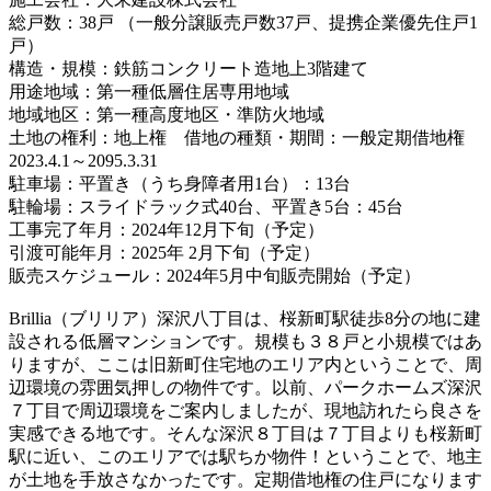
総戸数：38戸 （一般分譲販売戸数37戸、提携企業優先住戸1
戸）
構造・規模：鉄筋コンクリート造地上3階建て
用途地域：第一種低層住居専用地域
地域地区：第一種高度地区・準防火地域
土地の権利：地上権 借地の種類・期間：一般定期借地権
2023.4.1～2095.3.31
駐車場：平置き（うち身障者用1台）：13台
駐輪場：スライドラック式40台、平置き5台：45台
工事完了年月：2024年12月下旬（予定）
引渡可能年月：2025年 2月下旬（予定）
販売スケジュール：2024年5月中旬販売開始（予定）
Brillia（ブリリア）深沢八丁目は、桜新町駅徒歩8分の地に建
設される低層マンションです。規模も３８戸と小規模ではあ
りますが、ここは旧新町住宅地のエリア内ということで、周
辺環境の雰囲気押しの物件です。以前、パークホームズ深沢
７丁目で周辺環境をご案内しましたが、現地訪れたら良さを
実感できる地です。そんな深沢８丁目は７丁目よりも桜新町
駅に近い、このエリアでは駅ちか物件！ということで、地主
が土地を手放さなかったです。定期借地権の住戸になります