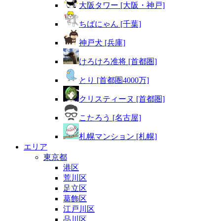
大阪タワー [大阪・神戸]
ちばにゃん [千葉]
神戸犬 [兵庫]
けろけろ准将 [首都圏]
とり [首都圏4000万]
クリスティーヌ [首都圏]
こたろう [名古屋]
札幌マンション [札幌]
エリア
東京都
港区
荒川区
足立区
葛飾区
江戸川区
品川区