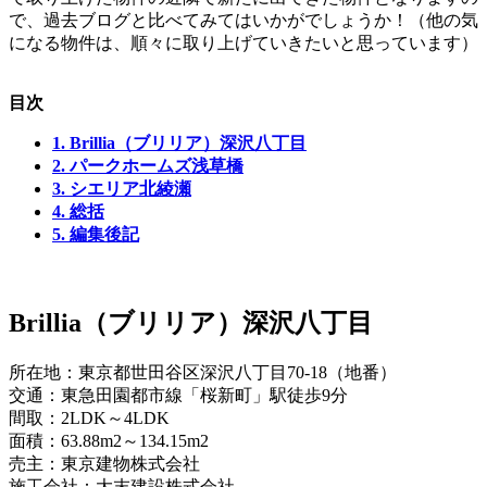
で、過去ブログと比べてみてはいかがでしょうか！（他の気
になる物件は、順々に取り上げていきたいと思っています）
目次
1.
Brillia（ブリリア）深沢八丁目
2.
パークホームズ浅草橋
3.
シエリア北綾瀬
4.
総括
5.
編集後記
Brillia（ブリリア）深沢八丁目
所在地：東京都世田谷区深沢八丁目70-18（地番）
交通：東急田園都市線「桜新町」駅徒歩9分
間取：2LDK～4LDK
面積：63.88m2～134.15m2
売主：東京建物株式会社
施工会社：大末建設株式会社