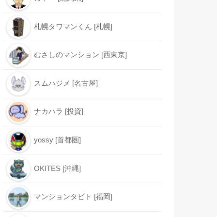
札幌タワマンくん [札幌]
むさしのマンション [西東京]
スムハジメ [名古屋]
ナカハラ [投資]
yossy [首都圏]
OKITES [沖縄]
マンションタビト [福岡]