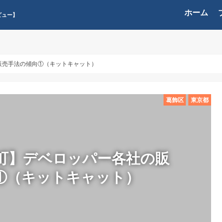
ホーム
ビュー】
販売手法の傾向①（キットキャット）
葛飾区
東京都
町】デベロッパー各社の販
①（キットキャット）