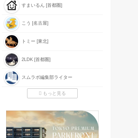
すまいるん [首都圏]
こう [名古屋]
トミー [東北]
2LDK [首都圏]
スムラボ編集部ライター
もっと見る