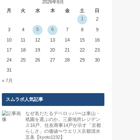
2026年8月
月
火
水
木
金
土
日
1
2
5
6
3
4
7
8
9
10
11
12
13
14
15
16
17
18
19
20
21
22
23
24
25
26
27
28
29
30
31
« 7月
スムラボ人気記事
なぜ名だたるデベロッパーは東山・
祇園を選ぶのか。三菱地所レジデン
ス16戸、住友商事14戸が示す「京都
らしさ」の価値〜ウエリス京都清水
五条【kyoto1192】