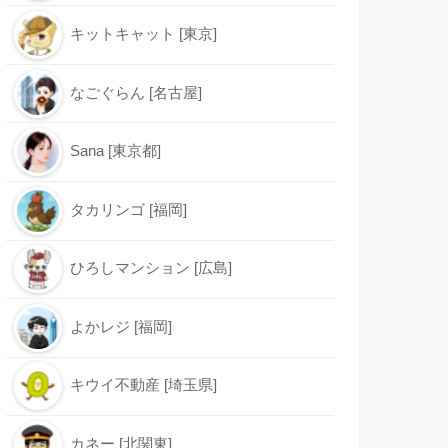
キットキャット [東京]
なごぐらん [名古屋]
Sana [東京都]
タカリンゴ [福岡]
ひろしマンション [広島]
よかレジ [福岡]
キウイ不動産 [埼玉県]
カネー [北関東]