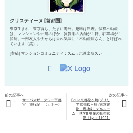
クリスティーヌ [首都圏]
東京生まれ、東京育ち、たまに海外。趣味は料理。保有不動産
は、マンションや戸建のほか、賃貸用の店舗が１軒、駐車場が１
箇所。一部友人や夫からは呆れ気味に「不動産屋さん」と呼ばれ
ています（笑）。
[寄稿] マンションコミュニティ：
スムラボ派出所スレ
サーパスザ・タワー宇都
Brillia京都松ヶ崎(ブリリ
宮 旅行記 【カネー】
ア京都松ヶ崎)/東京建
物 現地&モデルルー
ム 見学!! 現在の販売状
況【kyoto1192】