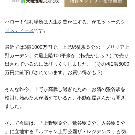
ハロー！住む場所は人生を豊かにする、がモットーの
ク
リスティーヌ
です。
最近では3億1000万円で、上野駅徒歩５分の「ブリリア上
野ガーデン」の最上階100平米が（転売かしら？）で売り
出されているのにはびっくりしました。（その後2億6000
万円に値下げされています。お買い得かも!?）
そんな昨今、上野が高騰し過ぎたため、お隣の鶯谷駅を
検討し始めた人が増えていると、不動産屋さんから聞き
ました。
そこで今回は、「上野駅９分、鶯谷駅３分、入谷駅５分
」に立地する「ルフォン上野公園ザ・レジデンス 」が気