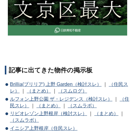
記事に出てきた物件の掲示板
Brillia(ブリリア) 上野 Garden（検討スレ）
｜
（住民ス
レ）
｜
（まとめ）
｜
（スムログ）
ルフォン上野公園 ザ・レジデンス（検討スレ）
｜
（住
民スレ）
｜
（まとめ）
｜
（スムラボ）
リビオレゾン上野根岸（検討スレ）
｜
（まとめ）
｜
（スムラボ）
イニシア上野根岸（住民スレ）