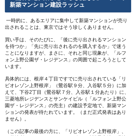
新築マンション建設ラッシュ
一時的に、あるエリアに集中して新築マンションが売り
出されることは、東京ではそう珍しくありません。
買い手は、そのたびに、「後に売り出されるマンション
を待つか」「先に売り出されるのを購入するか」で迷う
ことになりますが、まさに、それと同じ現象が、「ルフ
ォン上野公園ザ・レジデンス」の周囲で起ころうとして
います。
具体的には、根岸４丁目ですでに売り出されている「リ
ビオレゾン上野根岸」（鶯谷駅９分、入谷駅５分）に加
えて、下谷2丁目（鶯谷駅７分、入谷駅１分あたり）に、
三菱地所レジデンスとサンケイビル（「ルフォン上野公
園ザ・レジデンス」の売主）の建設予定地で、新築マン
ションの発表が待たれています。（まだ正式発表はあり
ません）。
（この記事の最後の方に、「リビオレゾン上野根岸」、