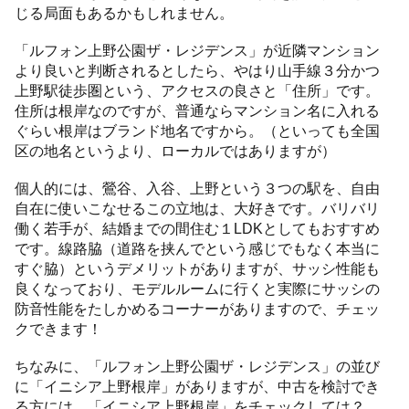
じる局面もあるかもしれません。
「ルフォン上野公園ザ・レジデンス」が近隣マンション
より良いと判断されるとしたら、やはり山手線３分かつ
上野駅徒歩圏という、アクセスの良さと「住所」です。
住所は根岸なのですが、普通ならマンション名に入れる
ぐらい根岸はブランド地名ですから。（といっても全国
区の地名というより、ローカルではありますが）
個人的には、鶯谷、入谷、上野という３つの駅を、自由
自在に使いこなせるこの立地は、大好きです。バリバリ
働く若手が、結婚までの間住む１LDKとしてもおすすめ
です。線路脇（道路を挟んでという感じでもなく本当に
すぐ脇）というデメリットがありますが、サッシ性能も
良くなっており、モデルルームに行くと実際にサッシの
防音性能をたしかめるコーナーがありますので、チェッ
クできます！
ちなみに、「ルフォン上野公園ザ・レジデンス」の並び
に「イニシア上野根岸」がありますが、中古を検討でき
る方には、「イニシア上野根岸」をチェックしては？