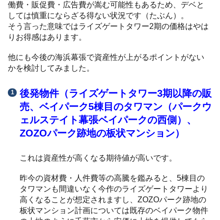
働費・販促費・広告費が嵩む可能性もあるため、デベと
しては慎重にならざる得ない状況です（たぶん）。
そう言った意味ではライズゲートタワー2期の価格はやは
りお得感はあります。
他にも今後の海浜幕張で資産性が上がるポイントがない
かを検討してみました。
後発物件（ライズゲートタワー3期以降の販
売、ベイパーク5棟目のタワマン（パークウ
ェルステイト幕張ベイパークの西側）、
ZOZOパーク跡地の板状マンション）
これは資産性が高くなる期待値が高いです。
昨今の資材費・人件費等の高騰を鑑みると、5棟目の
タワマンも間違いなく今作のライズゲートタワーより
高くなることが想定されますし、ZOZOパーク跡地の
板状マンション計画については既存のベイパーク物件