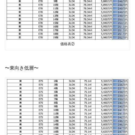
価格表②
〜東向き低層〜