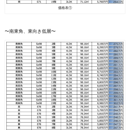
価格表①
〜南東角、東向き低層〜