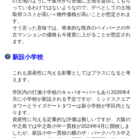
の土地のように千葉市から安価に土地を提供してもら
っているわけではないようなので、デベとしての土地
取得コストが高い＝物件価格が高いことが想定されま
す。
そう言った意味では、将来的な既存のベイパークの中
古マンションの価格も今後更に上がることが想定され
ます。
新設小学校
これも資産性に与える影響としてはプラスになると考
えます。
学区内の打瀬小学校のキャパオーバーもあり2026年4
月に小学校が新設される予定ですが、ミッドスクエア
タワーとライズゲートタワーは新小学校が学区内とな
ります。
資産性に与える定量的な評価は難しいですが、大阪の
中之島では中之島小中一貫校が2024年4月に開校しま
したが、新設小中一貫校の横のザ・パークハウス中之