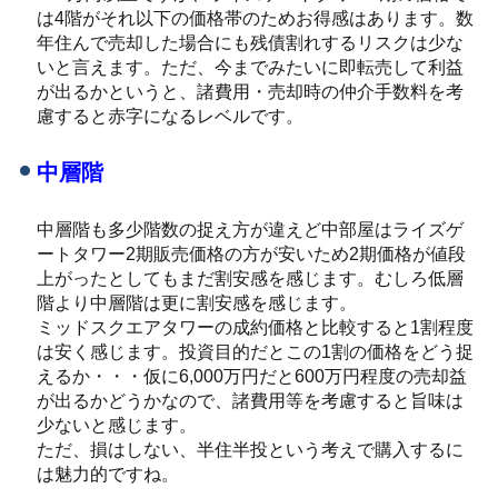
は4階がそれ以下の価格帯のためお得感はあります。数
年住んで売却した場合にも残債割れするリスクは少な
いと言えます。ただ、今までみたいに即転売して利益
が出るかというと、諸費用・売却時の仲介手数料を考
慮すると赤字になるレベルです。
中層階
中層階も多少階数の捉え方が違えど中部屋はライズゲ
ートタワー2期販売価格の方が安いため2期価格が値段
上がったとしてもまだ割安感を感じます。むしろ低層
階より中層階は更に割安感を感じます。
ミッドスクエアタワーの成約価格と比較すると1割程度
は安く感じます。投資目的だとこの1割の価格をどう捉
えるか・・・仮に6,000万円だと600万円程度の売却益
が出るかどうかなので、諸費用等を考慮すると旨味は
少ないと感じます。
ただ、損はしない、半住半投という考えで購入するに
は魅力的ですね。