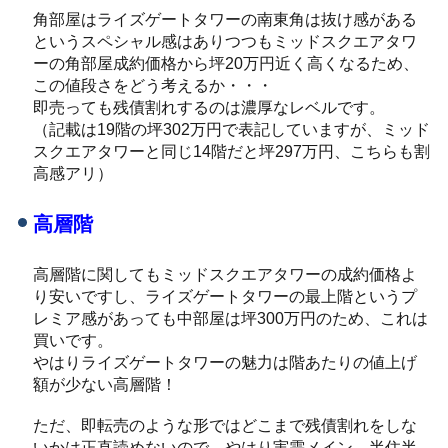
角部屋はライズゲートタワーの南東角は抜け感がある
というスペシャル感はありつつもミッドスクエアタワ
ーの角部屋成約価格から坪20万円近く高くなるため、
この値段さをどう考えるか・・・
即売っても残債割れするのは濃厚なレベルです。
（記載は19階の坪302万円で表記していますが、ミッド
スクエアタワーと同じ14階だと坪297万円、こちらも割
高感アリ）
高層階
高層階に関してもミッドスクエアタワーの成約価格よ
り安いですし、ライズゲートタワーの最上階というプ
レミア感があっても中部屋は坪300万円のため、これは
買いです。
やはりライズゲートタワーの魅力は階あたりの値上げ
額が少ない高層階！
ただ、即転売のような形ではどこまで残債割れをしな
いかは正直読めないので、やはり実需メイン、半住半