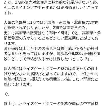
ただ、2期の販売対象住戸に魅力的な部屋が少ないため、
今回のタイミングで申込するかは結構悩ましいところで
すね。
人気の角部屋は1期では北西角・南西角・北東角の3方向
が販売されておりましたが、2期では南東角のみ。
更には高層階の販売はなく2階〜19階までと、高層階・角
部屋希望の方からするともどかしい販売期だと感じてお
ります。
また値段は上げたものの南東角は抜け感があるため検討
者は多いと思ってはいますが、海浜幕張9,000万円弱の値
段にどこまで申込が入るかは注視したいところです。
個人的にはライズゲートタワーの魅力は階あたりの値上
げ額が少ない高層階だと思っていますので、中住戸の高
層階の販売は二期販売でも積極的に検討したい部屋だと
感じております。
で、
値上げしたライズゲートタワーの価格が周辺の中古価格