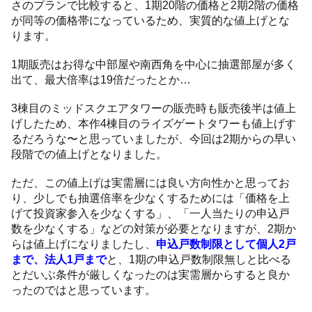
さのプランで比較すると、1期20階の価格と2期2階の価格
が同等の価格帯になっているため、実質的な値上げとな
ります。
1期販売はお得な中部屋や南西角を中心に抽選部屋が多く
出て、最大倍率は19倍だったとか…
3棟目のミッドスクエアタワーの販売時も販売後半は値上
げしたため、本作4棟目のライズゲートタワーも値上げす
るだろうな〜と思っていましたが、今回は2期からの早い
段階での値上げとなりました。
ただ、この値上げは実需層には良い方向性かと思ってお
り、少しでも抽選倍率を少なくするためには「価格を上
げて投資家参入を少なくする」、「一人当たりの申込戸
数を少なくする」などの対策が必要となりますが、2期か
らは値上げになりましたし、
申込戸数制限として個人2戸
まで、法人1戸まで
と、1期の申込戸数制限無しと比べる
とだいぶ条件が厳しくなったのは実需層からすると良か
ったのではと思っています。