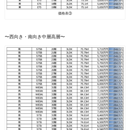
価格表③
〜西向き・南向き中層高層〜