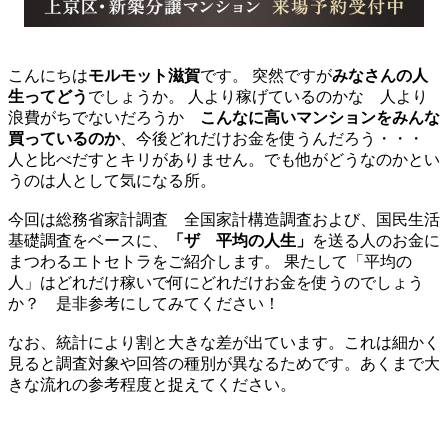
こんにちは
モルモット滋賀
です。 突然ですが
みなさんの人
生ってどう
でしょうか。 人より稼げているのかな 人より
浪費がちでないだろうか
こんなに高いマンションをみんな
買っているのか
、今後どれだけお金を使うんだろう・・・
人と比べだすとキリがありません。でも他がどうなのかとい
うのは人として気になる所。
今回は総務省家計調査 全国家計構造調査および、国民生活
基礎調査をベースに、
「ザ 平均の人生」
を送る人のお金に
まつわるエトセトラをご紹介します。 果たして「平均の
人」はどれだけ稼いで何にどれだけお金を使うのでしょう
か？ 是非参考にしてみてください！
なお、統計により割と大きな差が出ています。これは細かく
見ると調査対象や回答の種別が異なるためです。あくまで大
きな流れの参考程度と捉えてください。