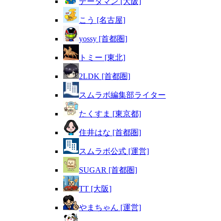
データマン [大阪]
こう [名古屋]
yossy [首都圏]
トミー [東北]
2LDK [首都圏]
スムラボ編集部ライター
たくすま [東京都]
住井はな [首都圏]
スムラボ公式 [運営]
SUGAR [首都圏]
TT [大阪]
やまちゃん [運営]