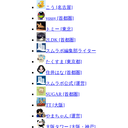
こう [名古屋]
yossy [首都圏]
トミー [東北]
2LDK [首都圏]
スムラボ編集部ライター
たくすま [東京都]
住井はな [首都圏]
スムラボ公式 [運営]
SUGAR [首都圏]
TT [大阪]
やまちゃん [運営]
大阪タワー [大阪・神戸]