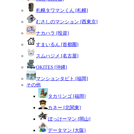
札幌タワマンくん [札幌]
むさしのマンション [西東京]
ナカハラ [投資]
すまいるん [首都圏]
スムハジメ [名古屋]
OKITES [沖縄]
マンションタビト [福岡]
その他
タカリンゴ [福岡]
カネー [北関東]
ぼっけーマン [岡山]
データマン [大阪]