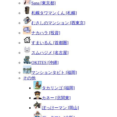
Sana [東京都]
札幌タワマンくん [札幌]
むさしのマンション [西東京]
ナカハラ [投資]
すまいるん [首都圏]
スムハジメ [名古屋]
OKITES [沖縄]
マンションタビト [福岡]
その他
タカリンゴ [福岡]
カネー [北関東]
ぼっけーマン [岡山]