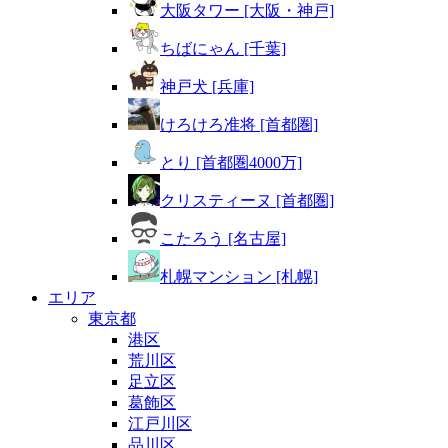
大阪タワー [大阪・神戸]
ちばにゃん [千葉]
神戸犬 [兵庫]
けろけろ准将 [首都圏]
とり [首都圏4000万]
クリスティーヌ [首都圏]
こたろう [名古屋]
札幌マンション [札幌]
エリア
東京都
港区
荒川区
足立区
葛飾区
江戸川区
品川区