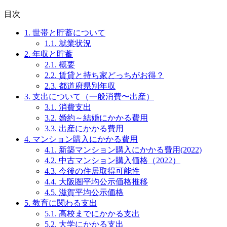
目次
1.
世帯と貯蓄について
1.1.
就業状況
2.
年収と貯蓄
2.1.
概要
2.2.
賃貸と持ち家どっちがお得？
2.3.
都道府県別年収
3.
支出について（一般消費〜出産）
3.1.
消費支出
3.2.
婚約～結婚にかかる費用
3.3.
出産にかかる費用
4.
マンション購入にかかる費用
4.1.
新築マンション購入にかかる費用(2022)
4.2.
中古マンション購入価格（2022）
4.3.
今後の住居取得可能性
4.4.
大阪圏平均公示価格推移
4.5.
滋賀平均公示価格
5.
教育に関わる支出
5.1.
高校までにかかる支出
5.2.
大学にかかる支出