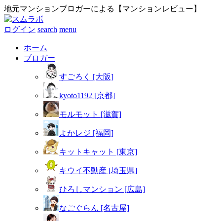
地元マンションブロガーによる【マンションレビュー】
ログイン
search
menu
ホーム
ブロガー
すごろく [大阪]
kyoto1192 [京都]
モルモット [滋賀]
よかレジ [福岡]
キットキャット [東京]
キウイ不動産 [埼玉県]
ひろしマンション [広島]
なごぐらん [名古屋]