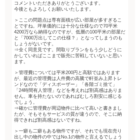
コメントいただきありがとうございます。
今後ともよろしくお願いいたします。
＞ここの問題点は専有面積が広い部屋が多すぎるこ
とですね。坪単価的には十分な仕様なので70平米
4200万なら納得なのですが、低層の100平米の部屋だ
と「7000万出してこの仕様？」となってしまうのも
しょうがないです。
⇒全く同意見です。間取りプランをもう少しどうに
かしていればここまで販売に苦戦していないと思い
ます。
＞管理費については平米200円と高額ではあります
が、最近の管理費は人件費の高騰で軒並み上昇トレ
ンドなので「ディスポーザー」「各階ゴミ捨て」
「24時間有人管理」などを考えれば割高感はありま
せん。車を持たないのであればむしろ割安に感じる
でしょう。
⇒確かに管理費が周辺物件に比べて高いと書きまし
たが、そもそもサービスの質が違うので、そこに納
得できれば割高感はないですね。
＞一癖も二癖もある物件ですが、それでも現在売り
出し中の物件の中ではNo.1の物件と言えるでしょう