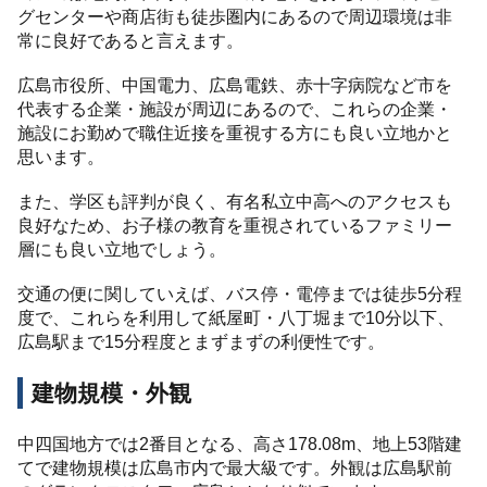
グセンターや商店街も徒歩圏内にあるので周辺環境は非
常に良好であると言えます。
広島市役所、中国電力、広島電鉄、赤十字病院など市を
代表する企業・施設が周辺にあるので、これらの企業・
施設にお勤めで職住近接を重視する方にも良い立地かと
思います。
また、学区も評判が良く、有名私立中高へのアクセスも
良好なため、お子様の教育を重視されているファミリー
層にも良い立地でしょう。
交通の便に関していえば、バス停・電停までは徒歩5分程
度で、これらを利用して紙屋町・八丁堀まで10分以下、
広島駅まで15分程度とまずまずの利便性です。
建物規模・外観
中四国地方では2番目となる、高さ178.08m、地上53階建
てで建物規模は広島市内で最大級です。外観は広島駅前