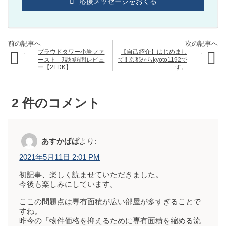
応援メッセージをおくる
プラウドタワー小岩ファ
【自己紹介】はじめまし
ースト 現地訪問レビュ
て!! 京都からkyoto1192で
ー【2LDK】
す。
2
件のコメント
あすかぱぱ
より:
2021年5月11日 2:01 PM
初記事、楽しく読ませていただきました。
今後も楽しみにしています。
ここの問題点は専有面積が広い部屋が多すぎることで
すね。
昨今の「物件価格を抑えるために専有面積を縮める流