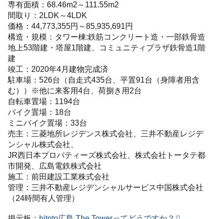
専有面積：68.46m2～111.55m2
間取り：2LDK～4LDK
価格：44,773,355円～85,935,691円
構造・規模：タワー棟:鉄筋コンクリート造・一部鉄骨造
地上53階建・塔屋1階建、コミュニティプラザ鉄骨造1階
建
竣工：2020年4月建物完成済
駐車場：526台（自走式435台、平置91台（身障者用含
む））※他に来客用4台、荷捌き用2台
自転車置場：1194台
バイク置場：18台
ミニバイク置場：33台
売主：三菱地所レジデンス株式会社、三井不動産レジデ
ンシャル株式会社、
JR西日本プロパティーズ株式会社、株式会社トータテ都
市開発、広島電鉄株式会社
施工：前田建設工業株式会社
管理：三井不動産レジデンシャルサービス中国株式会社
（24時間有人管理）
掲示板：
hitoto広島 The Towerってどうですか？