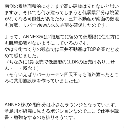
南側の敷地面積的にそこまで高い建物は立たないと思い
ますが、それでも何か建ってしまうと低層階部分は眺望
がなくなる可能性があるため、三井不動産が南面の敷地
も買取、リバーviewの永久眺望を確保したのです。
よって、ANNEX棟は2階建てに留めて低層階に住む方に
も眺望影響がないようにしているのです。
やはり街づくりの観点では三井不動産はTOP企業だと改
めて感じました。
（ちなみに1期販売で低層階の1LDKの販売はありませ
ん・・・残念！）
（そういえばリバーガーデン四天王寺も道路渡ったとこ
ろに共用施設棟を作っていましたね）
ANNEX棟の2階部分は小さなラウンジとなっています。
堂島川が綺麗に見えるポジションなのでここで仕事や読
書・勉強をするのも捗りそうです。