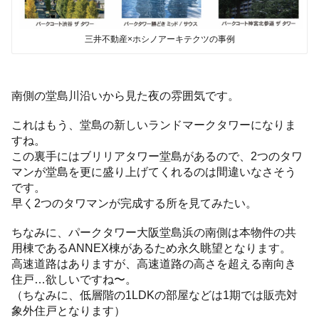
三井不動産×ホシノアーキテクツの事例
南側の堂島川沿いから見た夜の雰囲気です。
これはもう、堂島の新しいランドマークタワーになりま
すね。
この裏手にはブリリアタワー堂島があるので、2つのタワ
マンが堂島を更に盛り上げてくれるのは間違いなさそう
です。
早く2つのタワマンが完成する所を見てみたい。
ちなみに、パークタワー大阪堂島浜の南側は本物件の共
用棟であるANNEX棟があるため永久眺望となります。
高速道路はありますが、高速道路の高さを超える南向き
住戸…欲しいですね〜。
（ちなみに、低層階の1LDKの部屋などは1期では販売対
象外住戸となります）