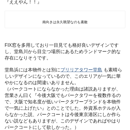
『ええやん！！』
南向きは永久眺望なのも素敵
FIX窓を多用しており一目見ても格好良いデザインです
し、堂島川から目立つ場所にあるためランドマーク的な
存在になりそうです。
堂島浜には本物件とは別に
ブリリアタワー堂島
も素晴ら
しいデザインになっているので、このエリアが一気に華
やかになるのは間違いありません。
（パークコートにならなかった理由は諸説ありますが、
営業さん曰く『今後大阪でもパークタワーを複数作るの
で、大阪で知名度が低いパークタワーブランドを本物件
で一気に上げたい』とのことでした。外資系ホテルが入
らなかった説、パークコートは今後東京港区にしか作ら
ない説などもありますが、このデザインであればやはり
パークコートにして欲しかった。）