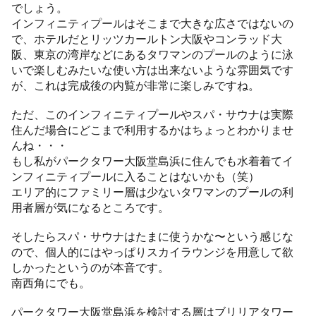
でしょう。
インフィニティプールはそこまで大きな広さではないの
で、ホテルだとリッツカールトン大阪やコンラッド大
阪、東京の湾岸などにあるタワマンのプールのように泳
いで楽しむみたいな使い方は出来ないような雰囲気です
が、これは完成後の内覧が非常に楽しみですね。
ただ、このインフィニティプールやスパ・サウナは実際
住んだ場合にどこまで利用するかはちょっとわかりませ
んね・・・
もし私がパークタワー大阪堂島浜に住んでも水着着てイ
ンフィニティプールに入ることはないかも（笑）
エリア的にファミリー層は少ないタワマンのプールの利
用者層が気になるところです。
そしたらスパ・サウナはたまに使うかな〜という感じな
ので、個人的にはやっぱりスカイラウンジを用意して欲
しかったというのが本音です。
南西角にでも。
パークタワー大阪堂島浜を検討する層はブリリアタワー