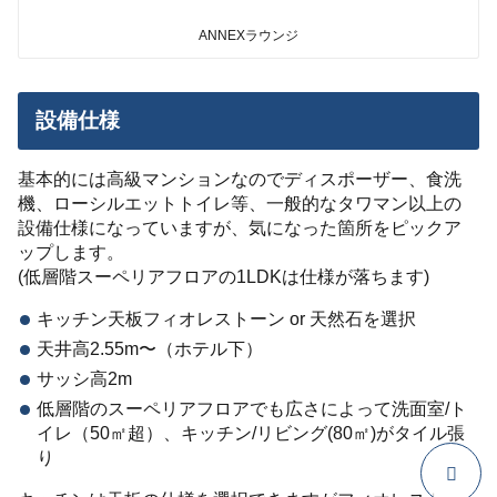
ANNEXラウンジ
設備仕様
基本的には高級マンションなのでディスポーザー、食洗
機、ローシルエットトイレ等、一般的なタワマン以上の
設備仕様になっていますが、気になった箇所をピックア
ップします。
(低層階スーペリアフロアの1LDKは仕様が落ちます)
キッチン天板フィオレストーン or 天然石を選択
天井高2.55m〜（ホテル下）
サッシ高2m
低層階のスーペリアフロアでも広さによって洗面室/ト
イレ（50㎡超）、キッチン/リビング(80㎡)がタイル張
り