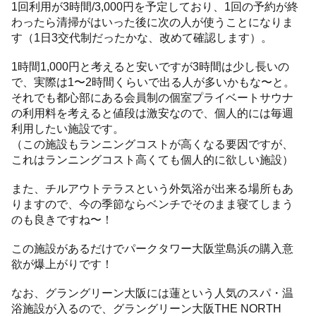
1回利用が3時間/3,000円を予定しており、1回の予約が終
わったら清掃がはいった後に次の人が使うことになりま
す（1日3交代制だったかな、改めて確認します）。
1時間1,000円と考えると安いですが3時間は少し長いの
で、実際は1〜2時間くらいで出る人が多いかもな〜と。
それでも都心部にある会員制の個室プライベートサウナ
の利用料を考えると値段は激安なので、個人的には毎週
利用したい施設です。
（この施設もランニングコストが高くなる要因ですが、
これはランニングコスト高くても個人的に欲しい施設）
また、チルアウトテラスという外気浴が出来る場所もあ
りますので、今の季節ならベンチでそのまま寝てしまう
のも良きですね〜！
この施設があるだけでパークタワー大阪堂島浜の購入意
欲が爆上がりです！
なお、グラングリーン大阪には蓮という人気のスパ・温
浴施設が入るので、グラングリーン大阪THE NORTH