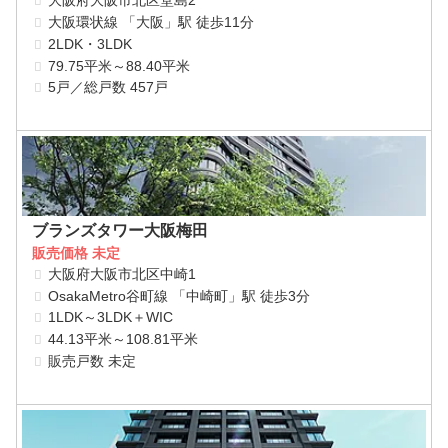
大阪府大阪市北区堂島2
大阪環状線 「大阪」駅 徒歩11分
2LDK・3LDK
79.75平米～88.40平米
5戸／総戸数 457戸
ブランズタワー大阪梅田
販売価格 未定
大阪府大阪市北区中崎1
OsakaMetro谷町線 「中崎町」駅 徒歩3分
1LDK～3LDK＋WIC
44.13平米～108.81平米
販売戸数 未定