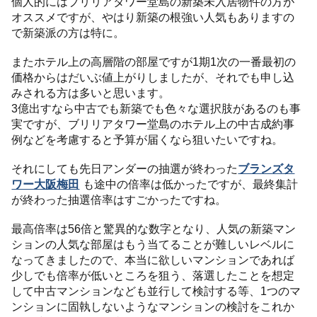
個人的にはブリリアタワー堂島の新築未入居物件の方が
オススメですが、やはり新築の根強い人気もありますの
で新築派の方は特に。
またホテル上の高層階の部屋ですが1期1次の一番最初の
価格からはだいぶ値上がりしましたが、それでも申し込
みされる方は多いと思います。
3億出すなら中古でも新築でも色々な選択肢があるのも事
実ですが、ブリリアタワー堂島のホテル上の中古成約事
例などを考慮すると予算が届くなら狙いたいですね。
それにしても先日アンダーの抽選が終わった
ブランズタ
ワー大阪梅田
も途中の倍率は低かったですが、最終集計
が終わった抽選倍率はすごかったですね。
最高倍率は56倍と驚異的な数字となり、人気の新築マン
ションの人気な部屋はもう当てることが難しいレベルに
なってきましたので、本当に欲しいマンションであれば
少しでも倍率が低いところを狙う、落選したことを想定
して中古マンションなども並行して検討する等、1つのマ
ンションに固執しないようなマンションの検討をこれか