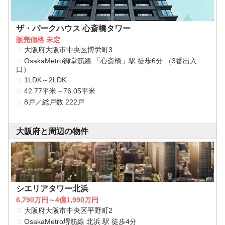
ザ・パークハウス 心斎橋タワー
販売価格 未定
大阪府大阪市中央区博労町3
OsakaMetro御堂筋線 「心斎橋」駅 徒歩6分 （3番出入
口）
1LDK～2LDK
42.77平米～76.05平米
8戸／総戸数 222戸
大阪府と周辺の物件
シエリアタワー北浜
6,790万円～4億1,990万円
大阪府大阪市中央区平野町2
OsakaMetro堺筋線 北浜 駅 徒歩4分