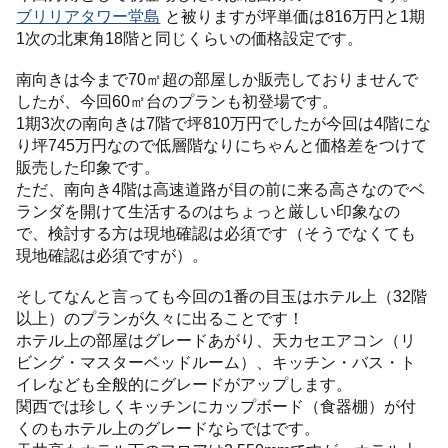
ブリリアタワー堂島
と被りますが坪単価は816万円と1期
1次の北東角18階と同じくらいの価格設定です。
南向きは今まで70㎡超の部屋しか販売しておりませんで
したが、今回60㎡台のプランも初登場です。
1期3次の南向きは7階で坪810万円でしたが今回は4階にな
り坪745万円なので低層階なりにちゃんと価格差をつけて
販売した印象です。
ただ、南向き4階は高速道路が目の前に来る高さなのでベ
ランダを開けて生活するのはちょっと厳しい印象なの
で、検討する方は現地確認は必須です（そうでなくても
現地確認は必須ですが）。
そしてなんと言っても今回の1番の目玉はホテル上（32階
以上）のプランが久々に出ることです！
ホテル上の部屋はグレードあがり、天カセエアコン（リ
ビング・マスターベッドルーム）、キッチン・バス・ト
イレなども全般的にグレードがアップします。
関西では珍しくキッチンにカップボード（食器棚）が付
くのもホテル上のグレードならではです。