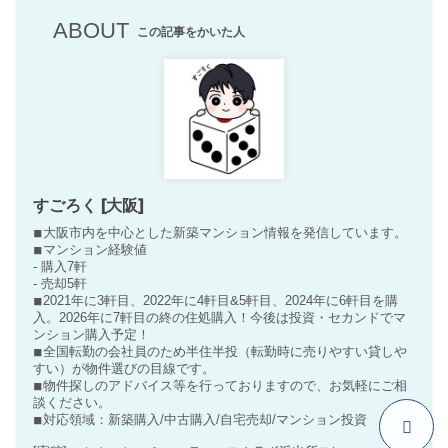
ABOUT
この記事をかいた人
すごろく [大阪]
◾︎大阪市内を中心とした新築マンション情報を発信しています。
◾︎マンション経験値
- 購入7軒
- 売却5軒
◾︎2021年に3軒目、2022年に4軒目&5軒目、2024年に6軒目を購
入。2026年に7軒目の終の住処購入！今後は投資・セカンドでマ
ンション購入予定！
◾︎全国転勤の会社員のため半住半投（転勤時に売りやすい貸しや
すい）が物件選びの目線です。
◾︎物件探しのアドバイス等を行っておりますので、お気軽にご相
談ください。
◾︎対応領域：新築購入/中古購入/自宅売却/マンション投資