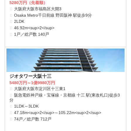
5280万円（先着順）
大阪府大阪市福島区大開3
Osaka Metro千日前線 野田阪神 駅徒歩9分
2LDK
46.92m<sup>2</sup>
1戸／総戸数 140戸
ジオタワー大阪十三
5480万円～1億9980万円
大阪府大阪市淀川区十三東1
阪急電鉄神戸線・宝塚線・京都線 十三 駅(東改札口)徒歩3
分
1LDK～3LDK
47.18m<sup>2</sup>～105.22m<sup>2</sup>
74戸／総戸数 712戸