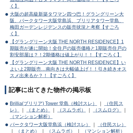
く】
大阪の超高級新築タワマン四つ巴！グラングリーン大
阪、パークタワー大阪堂島浜、ブリリアタワー堂島、
梅田ガーデンレジデンスの販売状況と考察【すごろ
く】
【グラングリーン大阪 THE NORTH RESIDENCE】1
期販売が遂に開始！全住戸の販売価格と1期販売住戸の
割安部屋は？！2期価格は値上がり！！【すごろく】
【グラングリーン大阪 THE NORTH RESIDENCE】い
よいよ2期販売…南向きは大幅値上げ！！引き続きオス
スメ出来るか？！【すごろく】
記事に出てきた物件の掲示板
Brillia(ブリリア) Tower 堂島（検討スレ）
｜
（住民ス
レ）
｜
（まとめ）
｜
（スムラボ）
｜
（スムログ）
｜
（マンション解析）
パークタワー大阪堂島浜（検討スレ）
｜
（住民スレ）
｜
（まとめ）
｜
（スムラボ）
｜
（マンション解析）