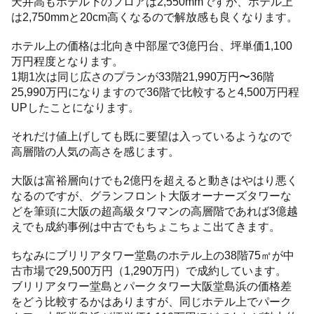
天井高もホテル下のフロアは2,550mmですが、ホテル上
は2,750mmと20cm高くなるので解放感も良くなります。
ホテル上の価格は北向き中部屋で3億円台、坪単価1,100
万円程度となります。
1期1次は同じ広さのプランが33階21,990万円〜36階
25,990万円になりますので36階で比較すると4,500万円程
UPしたことになります。
それだけ値上げしても既に要望は入っているようなので
高層階の人気の高さを感じます。
大阪は富裕層向けでも2億円を超えると動きはやはり悪く
なるのですが、グランフロント大阪オーナーズタワーな
どを筆頭に大阪の超高級タワマンの高層階であれば3億越
えでも成約事例は中古でもちょこちょこ出てきます。
ちなみにブリリアタワー堂島のホテル上の38階75㎡が中
古市場で29,500万円（1,290万円）で成約しています。
ブリリアタワー堂島とパークタワー大阪堂島浜の価格差
をどう比較するかはありますが、同じホテル上でパーク