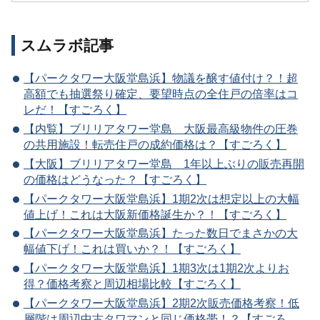
スムラボ記事
【パークタワー大阪堂島浜】物議を醸す値付け？！超
高額でも抽選祭り確定、要望時点の全住戸の倍率はコ
レだ！【すごろく】
【内覧】ブリリアタワー堂島 大阪最高級物件の圧巻
の共用施設！転売住戸の成約価格は？【すごろく】
【大阪】ブリリアタワー堂島 1年以上ぶりの販売再開
の価格はどうなった？【すごろく】
【パークタワー大阪堂島浜】1期2次は想定以上の大幅
値上げ！これは大阪新価格誕生か？！【すごろく】
【パークタワー大阪堂島浜】たった数日でまさかの大
幅値下げ！これは買いか？！【すごろく】
【パークタワー大阪堂島浜】1期3次は1期2次よりお
得？価格考察と周辺相場比較【すごろく】
【パークタワー大阪堂島浜】2期2次販売価格考察！低
層階は周辺中古タワマンと同じ価格帯！？【すごろ