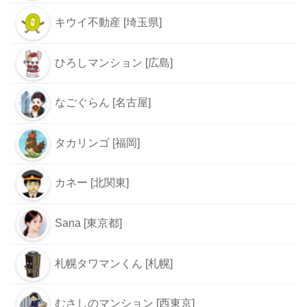
キウイ不動産 [埼玉県]
ひろしマンション [広島]
なごぐらん [名古屋]
タカリンゴ [福岡]
カネー [北関東]
Sana [東京都]
札幌タワマンくん [札幌]
むさしのマンション [西東京]