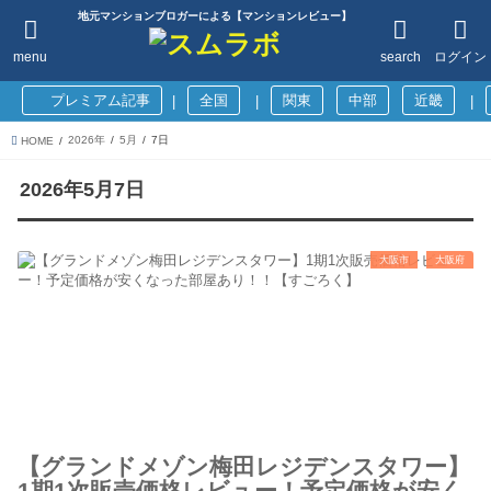
地元マンションブロガーによる【マンションレビュー】
menu
search
ログイン
プレミアム記事
全国
関東
中部
近畿
|
|
|
2026年
5月
7日
HOME
2026年5月7日
大阪市
大阪府
【グランドメゾン梅田レジデンスタワー】
1期1次販売価格レビュー！予定価格が安く