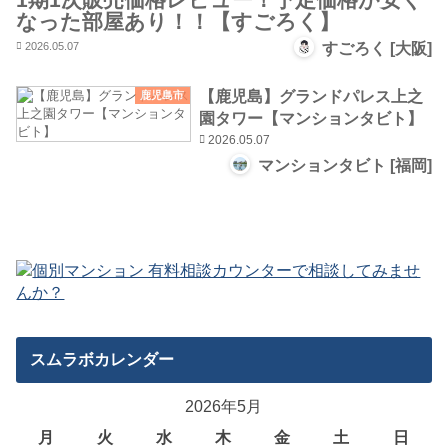
なった部屋あり！！【すごろく】
2026.05.07
すごろく [大阪]
【鹿児島】グランドパレス上之
鹿児島市
園タワー【マンションタビト】
2026.05.07
マンションタビト [福岡]
スムラボカレンダー
2026年5月
月
火
水
木
金
土
日