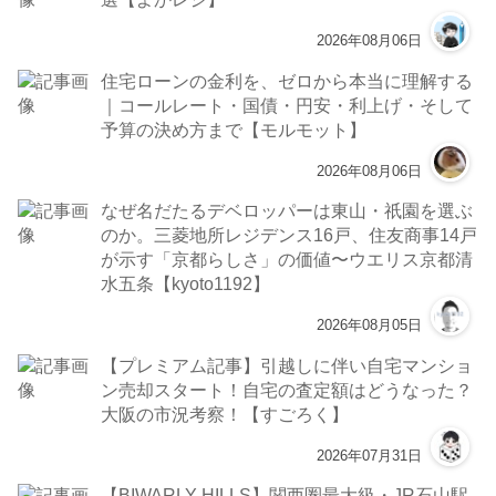
2026年08月06日
住宅ローンの金利を、ゼロから本当に理解する
｜コールレート・国債・円安・利上げ・そして
予算の決め方まで【モルモット】
2026年08月06日
なぜ名だたるデベロッパーは東山・祇園を選ぶ
のか。三菱地所レジデンス16戸、住友商事14戸
が示す「京都らしさ」の価値〜ウエリス京都清
水五条【kyoto1192】
2026年08月05日
【プレミアム記事】引越しに伴い自宅マンショ
ン売却スタート！自宅の査定額はどうなった？
大阪の市況考察！【すごろく】
2026年07月31日
【BIWARLY HILLS】関西圏最大級・JR石山駅