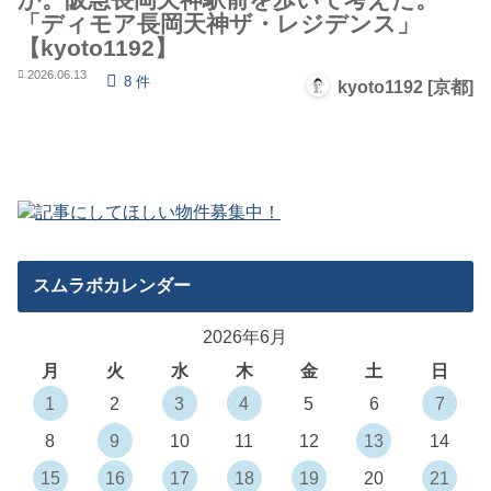
「ディモア長岡天神ザ・レジデンス」
【kyoto1192】
2026.06.13
8 件
kyoto1192 [京都]
スムラボカレンダー
2026年6月
月
火
水
木
金
土
日
1
2
3
4
5
6
7
8
9
10
11
12
13
14
15
16
17
18
19
20
21