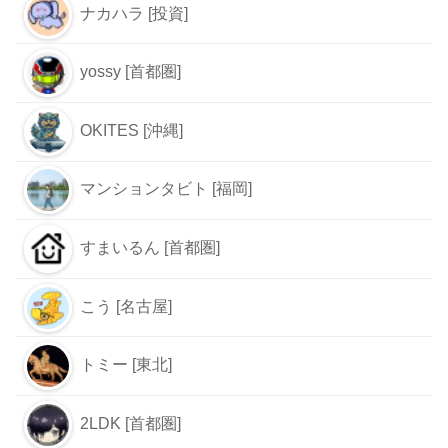
ナカハラ [投資]
yossy [首都圏]
OKITES [沖縄]
マンションタビト [福岡]
すまいるん [首都圏]
こう [名古屋]
トミー [東北]
2LDK [首都圏]