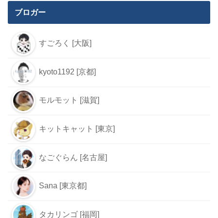
ブロガー
すごろく [大阪]
kyoto1192 [京都]
モルモット [滋賀]
キットキャット [東京]
なごぐらん [名古屋]
Sana [東京都]
タカリンゴ [福岡]