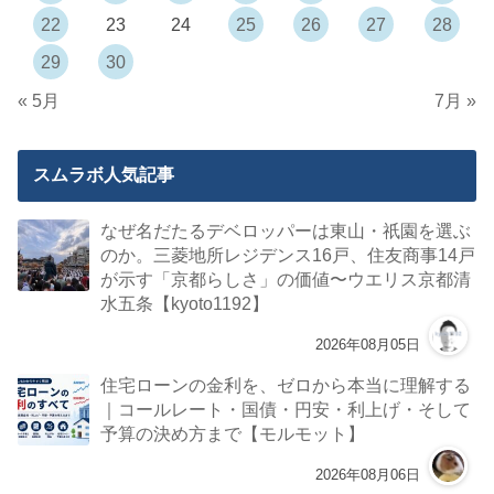
22
23
24
25
26
27
28
29
30
« 5月
7月 »
スムラボ人気記事
なぜ名だたるデベロッパーは東山・祇園を選ぶ
のか。三菱地所レジデンス16戸、住友商事14戸
が示す「京都らしさ」の価値〜ウエリス京都清
水五条【kyoto1192】
2026年08月05日
住宅ローンの金利を、ゼロから本当に理解する
｜コールレート・国債・円安・利上げ・そして
予算の決め方まで【モルモット】
2026年08月06日