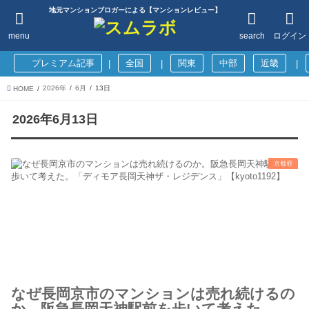
地元マンションブロガーによる【マンションレビュー】
menu
search
ログイン
プレミアム記事
全国
関東
中部
近畿
|
|
|
2026年
6月
13日
HOME
2026年6月13日
京都府
なぜ長岡京市のマンションは売れ続けるの
か。阪急長岡天神駅前を歩いて考えた。