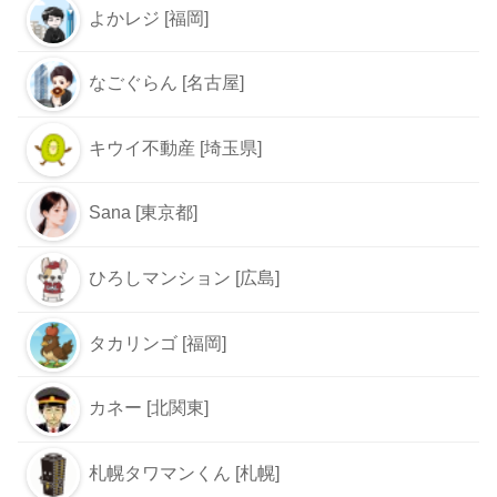
よかレジ [福岡]
なごぐらん [名古屋]
キウイ不動産 [埼玉県]
Sana [東京都]
ひろしマンション [広島]
タカリンゴ [福岡]
カネー [北関東]
札幌タワマンくん [札幌]