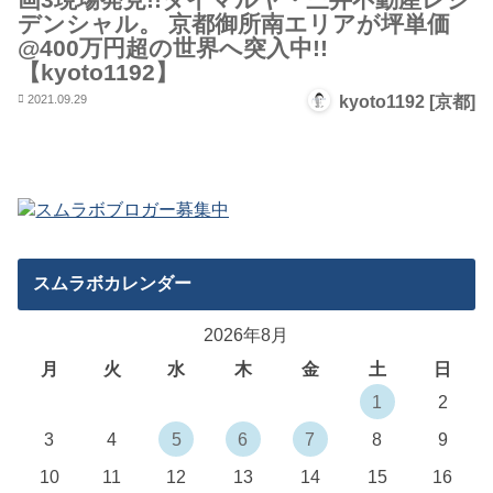
デンシャル。 京都御所南エリアが坪単価
@400万円超の世界へ突入中!!
【kyoto1192】
2021.09.29
kyoto1192 [京都]
スムラボカレンダー
2026年8月
月
火
水
木
金
土
日
1
2
3
4
5
6
7
8
9
10
11
12
13
14
15
16