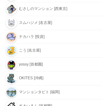
むさしのマンション [西東京]
スムハジメ [名古屋]
ナカハラ [投資]
こう [名古屋]
yossy [首都圏]
OKITES [沖縄]
マンションタビト [福岡]
すまいるん [首都圏]