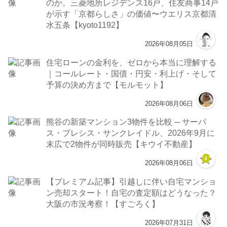
のか。三菱地所レジデンス16戸、住友商事14戸
が示す「京都らしさ」の価値〜ウエリス京都清
水五条【kyoto1192】
2026年08月05日
住宅ローンの金利を、ゼロから本当に理解する
｜コールレート・国債・円安・利上げ・そして
予算の決め方まで【モルモット】
2026年08月06日
熊谷の新築マンション3物件を比較 ─ サーパ
ス・プレシス・サンクレイドル、2026年9月に
末広で2物件が同時販売【キウイ不動産】
2026年08月06日
【プレミアム記事】引越しに伴い自宅マンショ
ン売却スタート！自宅の査定額はどうなった？
大阪の市況考察！【すごろく】
2026年07月31日