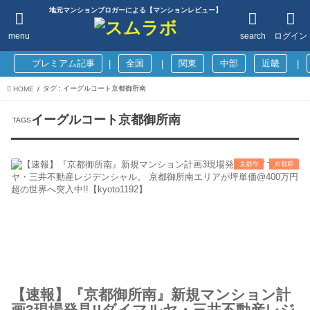
地元マンションブロガーによる【マンションレビュー】
menu
search
ログイン
プレミアム記事
全国
関東
中部
近畿
|
|
|
タグ : イーグルコート京都御所南
HOME
イーグルコート京都御所南
京都市
京都府
【速報】『京都御所南』新規マンション計
画3現場発見!!ダイマルヤ・三井不動産レジ