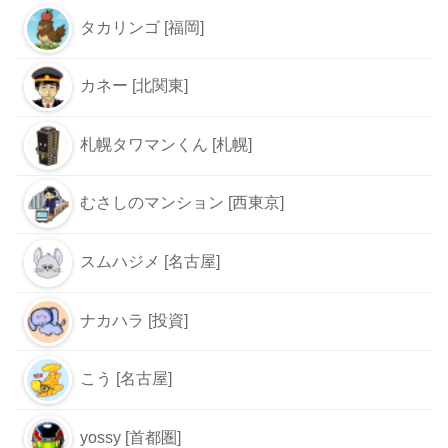
タカリンゴ [福岡]
カネー [北関東]
札幌タワマンくん [札幌]
むさしのマンション [西東京]
スムハジメ [名古屋]
ナカハラ [投資]
こう [名古屋]
yossy [首都圏]