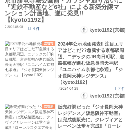
京市勝竜寺城公園前・ガラシャ通り沿いに
『近鉄不動産など6社』による新築分譲マ
ンション計画地、遂に発見!!
【kyoto1192】
2024.08.08
4 件
kyoto1192 [京都]
2024年公示地価発表!! 注目エリ
京都市
アはどこだ??急騰する京都駅周
辺、ニデックのJR向日町駅、道
路拡幅が進む阪急長岡天神駅
『ユニハイム京都七条通』『ジ
オ長岡天神レジデンス』
【kyoto1192】
2024.04.29
2 件
kyoto1192 [京都]
販売好調だった『ジオ長岡天神
京都府
レジデンス／阪急阪神不動産』
は完成後販売に。クレヴィアと
レーベンは堂々完成!!「ローレ