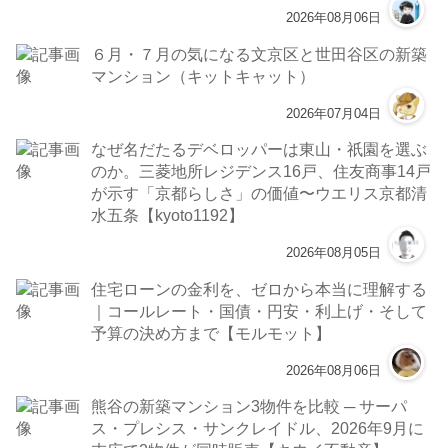
2026年08月06日
６月・７月の気になる文京区と世田谷区の新築
マンション（キットキャット）
2026年07月04日
なぜ名だたるデベロッパーは東山・祇園を選ぶ
のか。三菱地所レジデンス16戸、住友商事14戸
が示す「京都らしさ」の価値〜ウエリス京都清
水五条【kyoto1192】
2026年08月05日
住宅ローンの金利を、ゼロから本当に理解する
｜コールレート・国債・円安・利上げ・そして
予算の決め方まで【モルモット】
2026年08月06日
熊谷の新築マンション3物件を比較 ─ サーパ
ス・プレシス・サンクレイドル、2026年9月に