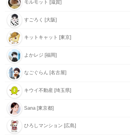
モルモット [滋賀]
すごろく [大阪]
キットキャット [東京]
よかレジ [福岡]
なごぐらん [名古屋]
キウイ不動産 [埼玉県]
Sana [東京都]
ひろしマンション [広島]