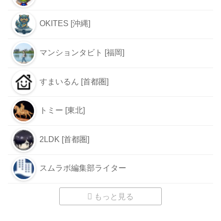
OKITES [沖縄]
マンションタビト [福岡]
すまいるん [首都圏]
トミー [東北]
2LDK [首都圏]
スムラボ編集部ライター
もっと見る