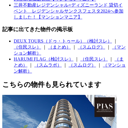
三井不動産レジデンシャル×ディズニーランド 貸切イ
ベント レジデンシャルサンクスフェスタ2024へ参加
しました！【マンションマニア】
記事に出てきた物件の掲示板
DEUX TOURS（ドゥ・トゥール）（検討スレ）
｜
（住民スレ）
｜
（まとめ）
｜
（スムログ）
｜
（マン
ション解析）
HARUMI FLAG（検討スレ）
｜
（住民スレ）
｜
（ま
とめ）
｜
（スムラボ）
｜
（スムログ）
｜
（マンショ
ン解析）
こちらの物件も見られています