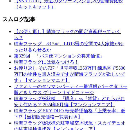
【SKY DUO】最近のタワーマンションの管理費比較
（キットキャット）
スムログ記事
【お便り返し】晴海フラッグの固定資産税っていく
ら？
晴海フラッグ、83.5㎡、LD13畳の空間で4人家族がゆ
ったり暮らせるか
第329回 「バス便マンションの将来価値」
晴海フラッグには気をつけろ！
お便り返し その737「世帯年収1350万円 練馬区で5500
万円の物件を購入済みですが晴海フラッグが欲しいで
す」【マンションマニア】
ファミリーのタワマンパーティー最適解?パークタワー
勝どきサウス グリーンサイドコテージ
晴海フラッグ板状棟 『購入』vs『賃貸』どちらがお
安く住める？ 2024年6月編【マンションマニア】
晴海フラッグ SKY DUO 転売希望価格「上乗せ率」低
下!?【当初販売価格一覧表付き】
晴海フラッグ板状棟の駐車場空き状況・スカイデュオ
の駐車場抽選状況【マンションマニア】