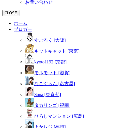
お問い合わせ
CLOSE
ホーム
ブロガー
すごろく [大阪]
キットキャット [東京]
kyoto1192 [京都]
モルモット [滋賀]
なごぐらん [名古屋]
Sana [東京都]
タカリンゴ [福岡]
ひろしマンション [広島]
よかレジ [福岡]