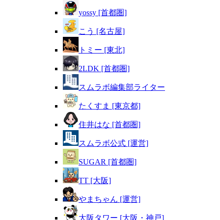
yossy [首都圏]
こう [名古屋]
トミー [東北]
2LDK [首都圏]
スムラボ編集部ライター
たくすま [東京都]
住井はな [首都圏]
スムラボ公式 [運営]
SUGAR [首都圏]
TT [大阪]
やまちゃん [運営]
大阪タワー [大阪・神戸]