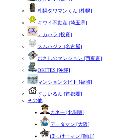
札幌タワマンくん [札幌]
キウイ不動産 [埼玉県]
ナカハラ [投資]
スムハジメ [名古屋]
むさしのマンション [西東京]
OKITES [沖縄]
マンションタビト [福岡]
すまいるん [首都圏]
その他
カネー [北関東]
データマン [大阪]
ぼっけーマン [岡山]