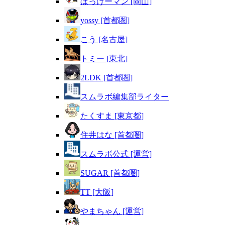
ぼっけーマン [岡山]
yossy [首都圏]
こう [名古屋]
トミー [東北]
2LDK [首都圏]
スムラボ編集部ライター
たくすま [東京都]
住井はな [首都圏]
スムラボ公式 [運営]
SUGAR [首都圏]
TT [大阪]
やまちゃん [運営]