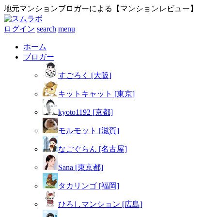
地元マンションブロガーによる【マンションレビュー】
ログイン
search
menu
ホーム
ブロガー
すごろく [大阪]
キットキャット [東京]
kyoto1192 [京都]
モルモット [滋賀]
なごぐらん [名古屋]
Sana [東京都]
タカリンゴ [福岡]
ひろしマンション [広島]