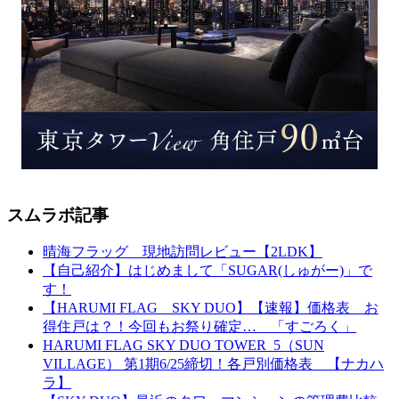
スムラボ記事
晴海フラッグ 現地訪問レビュー【2LDK】
【自己紹介】はじめまして「SUGAR(しゅがー)」で
す！
【HARUMI FLAG SKY DUO】【速報】価格表 お
得住戸は？！今回もお祭り確定… 「すごろく」
HARUMI FLAG SKY DUO TOWER_5（SUN
VILLAGE） 第1期6/25締切！各戸別価格表 【ナカハ
ラ】