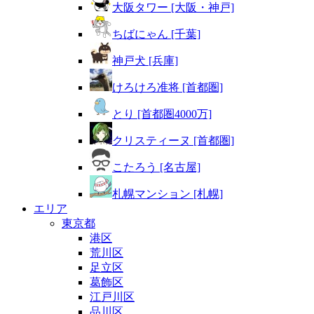
大阪タワー [大阪・神戸]
ちばにゃん [千葉]
神戸犬 [兵庫]
けろけろ准将 [首都圏]
とり [首都圏4000万]
クリスティーヌ [首都圏]
こたろう [名古屋]
札幌マンション [札幌]
エリア
東京都
港区
荒川区
足立区
葛飾区
江戸川区
品川区