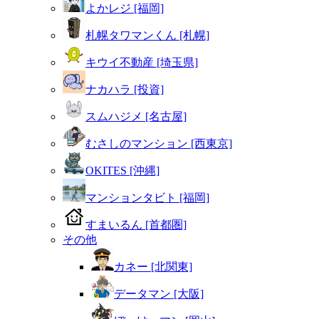
よかレジ [福岡]
札幌タワマンくん [札幌]
キウイ不動産 [埼玉県]
ナカハラ [投資]
スムハジメ [名古屋]
むさしのマンション [西東京]
OKITES [沖縄]
マンションタビト [福岡]
すまいるん [首都圏]
その他
カネー [北関東]
データマン [大阪]