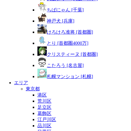
ちばにゃん [千葉]
神戸犬 [兵庫]
けろけろ准将 [首都圏]
とり [首都圏4000万]
クリスティーヌ [首都圏]
こたろう [名古屋]
札幌マンション [札幌]
エリア
東京都
港区
荒川区
足立区
葛飾区
江戸川区
品川区