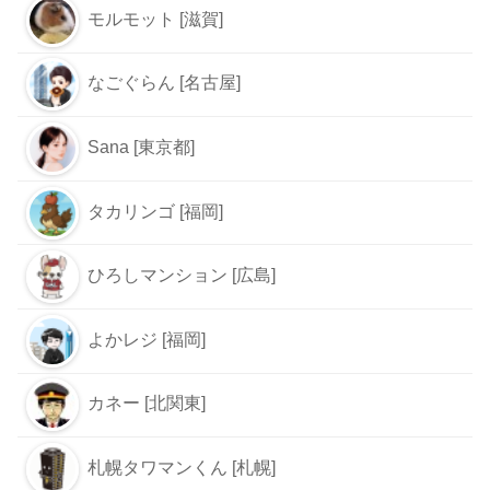
モルモット [滋賀]
なごぐらん [名古屋]
Sana [東京都]
タカリンゴ [福岡]
ひろしマンション [広島]
よかレジ [福岡]
カネー [北関東]
札幌タワマンくん [札幌]