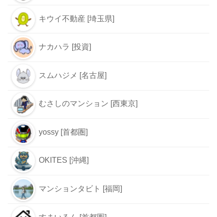
キウイ不動産 [埼玉県]
ナカハラ [投資]
スムハジメ [名古屋]
むさしのマンション [西東京]
yossy [首都圏]
OKITES [沖縄]
マンションタビト [福岡]