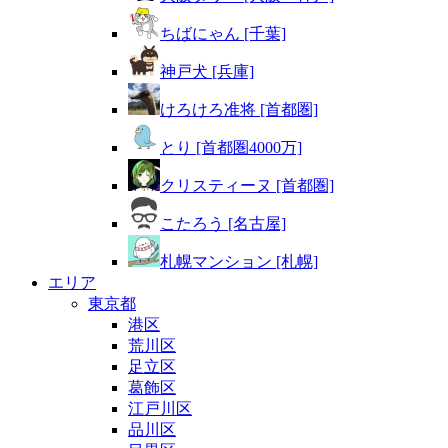
ちばにゃん [千葉]
神戸犬 [兵庫]
けろけろ准将 [首都圏]
とり [首都圏4000万]
クリスティーヌ [首都圏]
こたろう [名古屋]
札幌マンション [札幌]
エリア
東京都
港区
荒川区
足立区
葛飾区
江戸川区
品川区