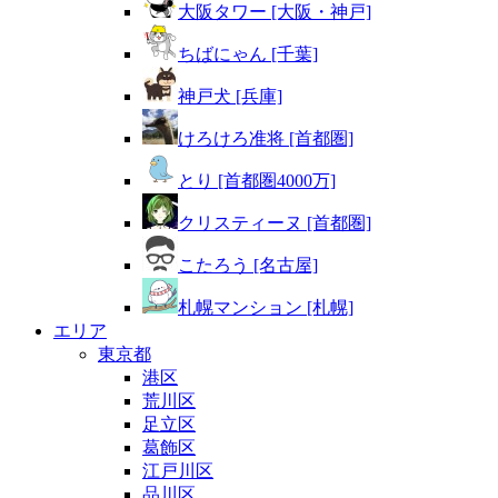
大阪タワー [大阪・神戸]
ちばにゃん [千葉]
神戸犬 [兵庫]
けろけろ准将 [首都圏]
とり [首都圏4000万]
クリスティーヌ [首都圏]
こたろう [名古屋]
札幌マンション [札幌]
エリア
東京都
港区
荒川区
足立区
葛飾区
江戸川区
品川区