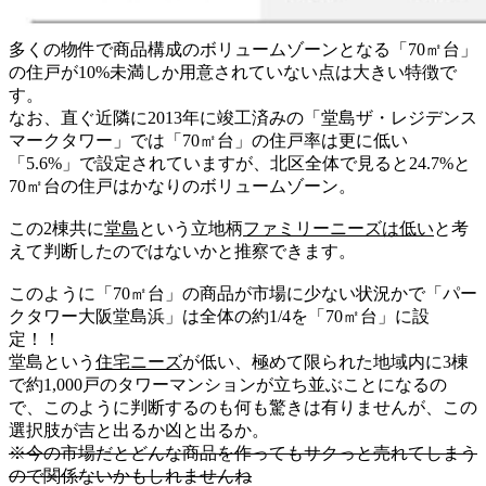
多くの物件で商品構成のボリュームゾーンとなる「70㎡台」
の住戸が10%未満しか用意されていない点は大きい特徴で
す。
なお、直ぐ近隣に2013年に竣工済みの「堂島ザ・レジデンス
マークタワー」では「70㎡台」の住戸率は更に低い
「5.6%」で設定されていますが、北区全体で見ると24.7%と
70㎡台の住戸はかなりのボリュームゾーン。
この2棟共に
堂島
という立地柄
ファミリーニーズは低い
と考
えて判断したのではないかと推察できます。
このように「70㎡台」の商品が市場に少ない状況かで「パー
クタワー大阪堂島浜」は全体の約1/4を「70㎡台」に設
定！！
堂島という
住宅ニーズ
が低い、極めて限られた地域内に3棟
で約1,000戸のタワーマンションが立ち並ぶことになるの
で、このように判断するのも何も驚きは有りませんが、この
選択肢が吉と出るか凶と出るか。
※今の市場だとどんな商品を作ってもサクっと売れてしまう
ので関係ないかもしれませんね