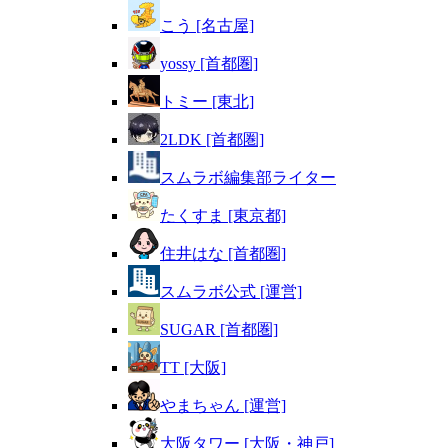
こう [名古屋]
yossy [首都圏]
トミー [東北]
2LDK [首都圏]
スムラボ編集部ライター
たくすま [東京都]
住井はな [首都圏]
スムラボ公式 [運営]
SUGAR [首都圏]
TT [大阪]
やまちゃん [運営]
大阪タワー [大阪・神戸]