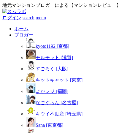
地元マンションブロガーによる【マンションレビュー】
ログイン
search
menu
ホーム
ブロガー
kyoto1192 [京都]
モルモット [滋賀]
すごろく [大阪]
キットキャット [東京]
よかレジ [福岡]
なごぐらん [名古屋]
キウイ不動産 [埼玉県]
Sana [東京都]