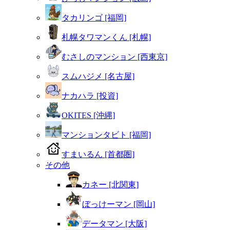
タカリンゴ [福岡]
札幌タワマンくん [札幌]
むさしのマンション [西東京]
スムハジメ [名古屋]
ナカハラ [投資]
OKITES [沖縄]
マンションタビト [福岡]
すまいるん [首都圏]
その他
カネー [北関東]
ぼっけーマン [岡山]
データマン [大阪]