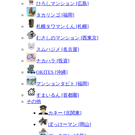
ひろしマンション [広島]
タカリンゴ [福岡]
札幌タワマンくん [札幌]
むさしのマンション [西東京]
スムハジメ [名古屋]
ナカハラ [投資]
OKITES [沖縄]
マンションタビト [福岡]
すまいるん [首都圏]
その他
カネー [北関東]
ぼっけーマン [岡山]