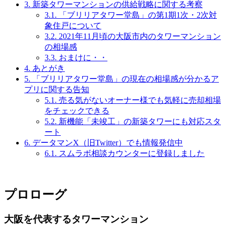
3.
新築タワーマンションの供給戦略に関する考察
3.1.
「ブリリアタワー堂島」の第1期1次・2次対
象住戸について
3.2.
2021年11月頃の大阪市内のタワーマンション
の相場感
3.3.
おまけに・・
4.
あとがき
5.
「ブリリアタワー堂島」の現在の相場感が分かるア
プリに関する告知
5.1.
売る気がないオーナー様でも気軽に売却相場
をチェックできる
5.2.
新機能「未竣工」の新築タワーにも対応スタ
ート
6.
データマンX（旧Twitter）でも情報発信中
6.1.
スムラボ相談カウンターに登録しました
プロローグ
大阪を代表するタワーマンション