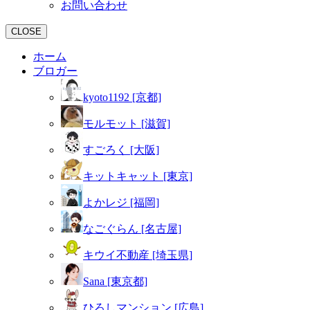
お問い合わせ
CLOSE
ホーム
ブロガー
kyoto1192 [京都]
モルモット [滋賀]
すごろく [大阪]
キットキャット [東京]
よかレジ [福岡]
なごぐらん [名古屋]
キウイ不動産 [埼玉県]
Sana [東京都]
ひろしマンション [広島]