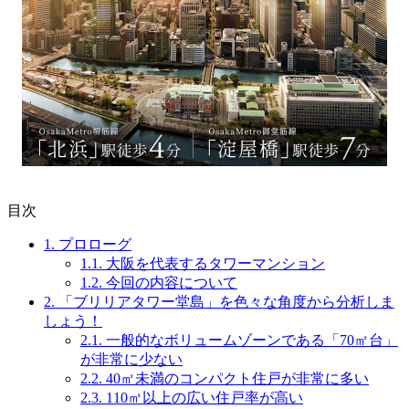
目次
1.
プロローグ
1.1.
大阪を代表するタワーマンション
1.2.
今回の内容について
2.
「ブリリアタワー堂島」を色々な角度から分析しま
しょう！
2.1.
一般的なボリュームゾーンである「70㎡台」
が非常に少ない
2.2.
40㎡未満のコンパクト住戸が非常に多い
2.3.
110㎡以上の広い住戸率が高い