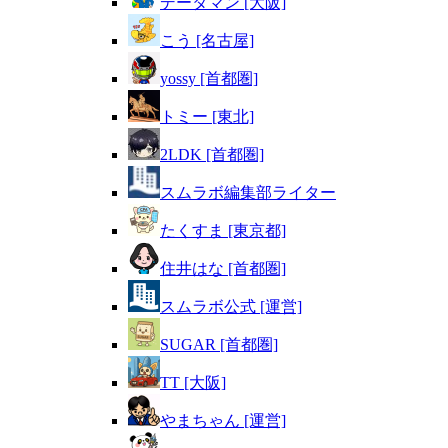
データマン [大阪]
こう [名古屋]
yossy [首都圏]
トミー [東北]
2LDK [首都圏]
スムラボ編集部ライター
たくすま [東京都]
住井はな [首都圏]
スムラボ公式 [運営]
SUGAR [首都圏]
TT [大阪]
やまちゃん [運営]