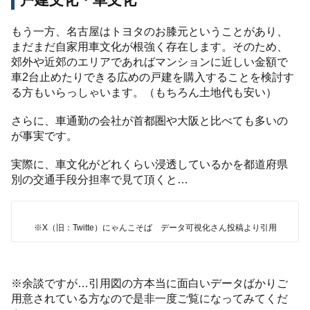
戸建文化・車文化
もう一方、名古屋はトヨタのお膝元ということがあり、
まだまだ自家用車文化が根強く存在します。そのため、
郊外や近郊のエリアであればマンションに近しい金額で
車2台止めたりできる広めの戸建を購入することを検討す
る方もいらっしゃいます。（もちろん土地代も安い）
さらに、車通勤の会社が首都圏や大阪と比べても多いの
が事実です。
実際に、車文化がどれくらい浸透しているかを都道府県
別の交通手段分担率で見て頂くと…
※X（旧：Twitte）にゃんこそば データ可視化さん投稿より引用
※余談ですが…引用図の方本当に面白いデータばかりご
用意されている方なので是非一度ご覧になってみてくだ