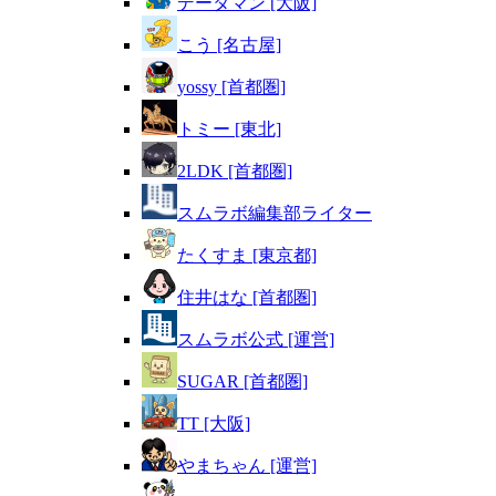
データマン [大阪]
こう [名古屋]
yossy [首都圏]
トミー [東北]
2LDK [首都圏]
スムラボ編集部ライター
たくすま [東京都]
住井はな [首都圏]
スムラボ公式 [運営]
SUGAR [首都圏]
TT [大阪]
やまちゃん [運営]