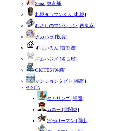
Sana [東京都]
札幌タワマンくん [札幌]
むさしのマンション [西東京]
ナカハラ [投資]
すまいるん [首都圏]
スムハジメ [名古屋]
OKITES [沖縄]
マンションタビト [福岡]
その他
タカリンゴ [福岡]
カネー [北関東]
ぼっけーマン [岡山]