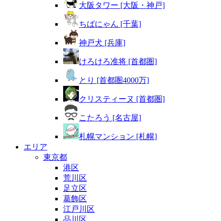
大阪タワー [大阪・神戸]
ちばにゃん [千葉]
神戸犬 [兵庫]
けろけろ准将 [首都圏]
とり [首都圏4000万]
クリスティーヌ [首都圏]
こたろう [名古屋]
札幌マンション [札幌]
エリア
東京都
港区
荒川区
足立区
葛飾区
江戸川区
品川区