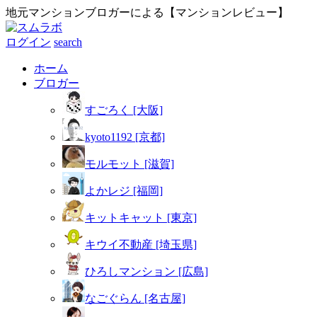
地元マンションブロガーによる【マンションレビュー】
ログイン
search
ホーム
ブロガー
すごろく [大阪]
kyoto1192 [京都]
モルモット [滋賀]
よかレジ [福岡]
キットキャット [東京]
キウイ不動産 [埼玉県]
ひろしマンション [広島]
なごぐらん [名古屋]