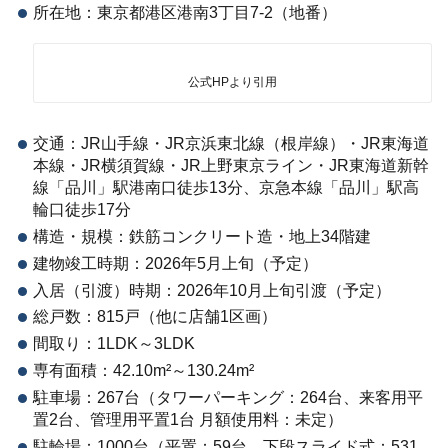
所在地：東京都港区港南3丁目7-2（地番）
公式HPより引用
交通：JR山手線・JR京浜東北線（根岸線）・JR東海道
本線・JR横須賀線・JR上野東京ライン・JR東海道新幹
線「品川」駅港南口徒歩13分、京急本線「品川」駅高
輪口徒歩17分
構造・規模：鉄筋コンクリート造・地上34階建
建物竣工時期：2026年5月上旬（予定）
入居（引渡）時期：2026年10月上旬引渡（予定）
総戸数：815戸（他に店舗1区画）
間取り：1LDK～3LDK
専有面積：42.10m²～130.24m²
駐車場：267台（タワーパーキング：264台、来客用平
置2台、管理用平置1台 月額使用料：未定）
駐輪場：1000台（平置：59台、下段スライド式：531