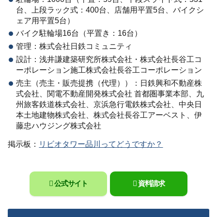
台、上段ラック式：400台、店舗用平置5台、バイクシ
ェア用平置5台）
バイク駐輪場16台（平置き：16台）
管理：株式会社日鉄コミュニティ
設計：浅井謙建築研究所株式会社・株式会社⾧谷工コ
ーポレーション施工株式会社⾧谷工コーポレーション
売主（売主・販売提携（代理））：日鉄興和不動産株
式会社、関電不動産開発株式会社 首都圏事業本部、九
州旅客鉄道株式会社、京浜急行電鉄株式会社、中央日
本土地建物株式会社、株式会社⾧谷工アーベスト、伊
藤忠ハウジング株式会社
掲示板：
リビオタワー品川ってどうですか？
公式サイト
資料請求