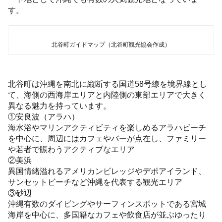
す。
北谷町ガイドマップ（北谷町観光協会作成）
北谷町は沖縄を南北に縦断する国道58号線を境界線とし
て、海側の西海岸エリアと内陸側の東部エリアで大きく
異なる魅力を持っています。
①安良波（アラハ）
海水浴やマリンアクティビティを楽しめるアラハビーチ
を中心に、周辺にはカフェやバーが点在し、ファミリー
や若者で賑わうアクティブなエリア
②美浜
異国情緒溢れるアメリカンビレッジやデポアイランド、
サンセットビーチなど沖縄を代表する観光エリア
③砂辺
沖縄有数のダイビングやサーフィンスポットである宮城
海岸を中心に、多国籍なカフェや飲食店が並ぶゆったり