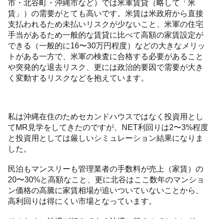
市・北谷町・沖縄市など）では米軍賃貸（略して「米
賃」）の需要がとても高いです。米賃は米政府から直接
支払われるため未払いリスクが少ないこと、米軍の住宅
手当があるため一般的な賃貸に比べて高額の家賃設定が
できる（一般的に16〜30万円程度）などの大きなメリッ
トがある一方で、米軍の検査に合格する必要があること
や突発的な退去リスク、更には政治的要因で需要が大き
く変動するリスクなどを抱えています。
私は沖縄在住のためセカンドハウスではなく投資用とし
てMR見学をしてきたのですが、NET利回りは2〜3%程度
と投資用としては厳しいシミュレーション結果になりま
した。
民泊もマンスリーも管理業者の手数料が売上（家賃）の
20〜30%と高額なこと、更に北谷はここ数年のマンショ
ン価格の高騰に家賃相場が追いついていないことから、
高利回りは得にくい市場となっています。