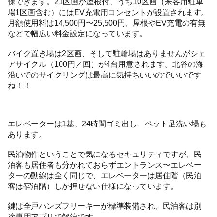
保できます。21区画が屋根付、うち10区画（来客用駐車
場1区画含む）にはEV充電用コンセントが設置されます。
月額使用料は14,500円〜25,500円、屋根やEV充電の有無
などで幅広い料金設定になっています。
バイク置き場は2区画、そして駐輪場はありませんがシェ
アサイクル（100円／回）が4台用意されます。北谷の海
沿いでのサイクリングは最高に気持ちいいのでいいです
ね！！
エレベーターは1基、24時間ゴミ出し、ペット足洗い場も
あります。
民泊物件ということで気になるセキュリティですが、民
泊客も居住者も分かれておらずエントランス〜エレベー
ターの動線は全く同じで、エレベーターは居住階（民泊
客は宿泊階）しか押せない仕様になっています。
鍵は全戸ハンズフリーキーが標準装備され、民泊客は別
途専用アプリで解錠です。