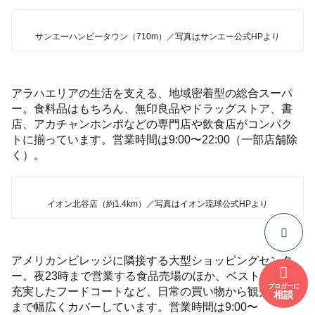
サンエーハンビータウン（710m）／写真はサンエー公式HPより
アラハエリアの生活を支える、地域密着型の総合スーパ
ー。食料品はもちろん、無印良品やドラッグストア、書
店、アカチャンホンポなどの専門店や飲食店がコンパク
トに揃っています。営業時間は9:00〜22:00（一部店舗除
く）。
イオン北谷店（約1.4km）／写真はイオン琉球公式HPより
アメリカンビレッジに隣接する大型ショッピングセンタ
ー。夜23時まで営業する食品売場のほか、ベスト電器や
ブロガーに
充実したフードコートなど、日常の買い物から観光需要
相談
まで幅広くカバーしています。営業時間は9:00〜