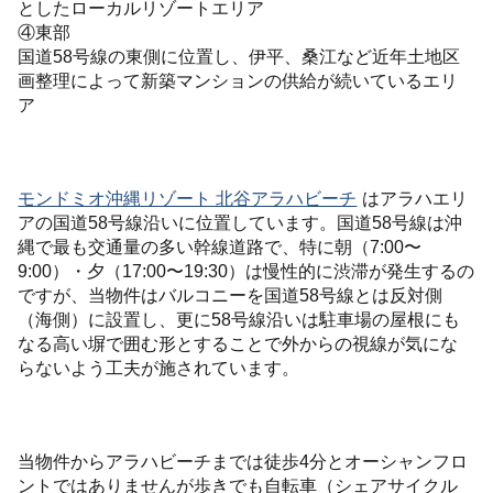
としたローカルリゾートエリア
④東部
国道58号線の東側に位置し、伊平、桑江など近年土地区
画整理によって新築マンションの供給が続いているエリ
ア
モンドミオ沖縄リゾート 北谷アラハビーチ
はアラハエリ
アの国道58号線沿いに位置しています。国道58号線は沖
縄で最も交通量の多い幹線道路で、特に朝（7:00〜
9:00）・夕（17:00〜19:30）は慢性的に渋滞が発生するの
ですが、当物件はバルコニーを国道58号線とは反対側
（海側）に設置し、更に58号線沿いは駐車場の屋根にも
なる高い塀で囲む形とすることで外からの視線が気にな
らないよう工夫が施されています。
当物件からアラハビーチまでは徒歩4分とオーシャンフロ
ントではありませんが歩きでも自転車（シェアサイクル