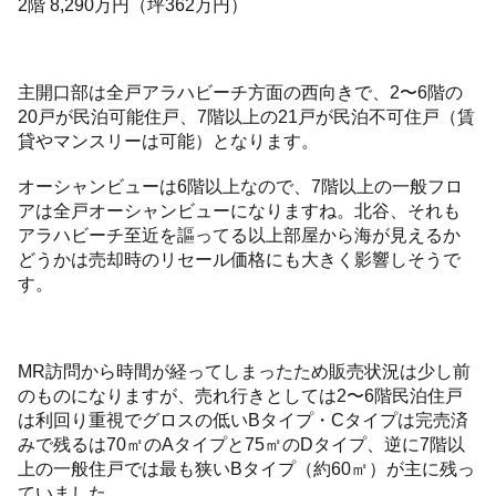
2階 8,290万円（坪362万円）
主開口部は全戸アラハビーチ方面の西向きで、2〜6階の
20戸が民泊可能住戸、7階以上の21戸が民泊不可住戸（賃
貸やマンスリーは可能）となります。
オーシャンビューは6階以上なので、7階以上の一般フロ
アは全戸オーシャンビューになりますね。北谷、それも
アラハビーチ至近を謳ってる以上部屋から海が見えるか
どうかは売却時のリセール価格にも大きく影響しそうで
す。
MR訪問から時間が経ってしまったため販売状況は少し前
のものになりますが、売れ行きとしては2〜6階民泊住戸
は利回り重視でグロスの低いBタイプ・Cタイプは完売済
みで残るは70㎡のAタイプと75㎡のDタイプ、逆に7階以
上の一般住戸では最も狭いBタイプ（約60㎡）が主に残っ
ていました。