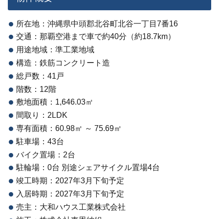
所在地：沖縄県中頭郡北谷町北谷一丁目7番16
交通：那覇空港まで車で約40分（約18.7km）
用途地域：準工業地域
構造：鉄筋コンクリート造
総戸数：41戸
階数：12階
敷地面積：1,646.03㎡
間取り：2LDK
専有面積：60.98㎡ ～ 75.69㎡
駐車場：43台
バイク置場：2台
駐輪場：0台 別途シェアサイクル置場4台
竣工時期：2027年3月下旬予定
入居時期：2027年3月下旬予定
売主：大和ハウス工業株式会社