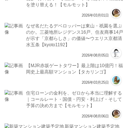
を塗り替える！【モルモット】
2026年03月01日
なぜ名だたるデベロッパーは東山・祇園を選ぶ
のか。三菱地所レジデンス16戸、住友商事14戸
が示す「京都らしさ」の価値〜ウエリス京都清
水五条【kyoto1192】
2026年08月05日
【MJR赤坂ゲートタワー】最上階は10億円！福
岡史上最高額マンション【タカリンゴ】
2026年03月25日
住宅ローンの金利を、ゼロから本当に理解する
｜コールレート・国債・円安・利上げ・そして
予算の決め方まで【モルモット】
2026年08月06日
新築マンション建築予定地