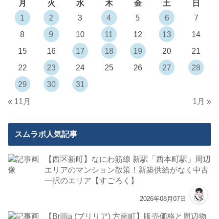
月
火
水
木
金
土
日
1
2
3
4
5
6
7
8
9
10
11
12
13
14
15
16
17
18
19
20
21
22
23
24
25
26
27
28
29
30
31
« 11月
1月 »
スムラボ人気記事
【西区新町】なにわ筋線 新駅「西本町駅」周辺
エリアのマンション散策！新築供給がなく中古
一択のエリア【すごろく】
2026年08月07日
【Brillia (ブリリア) 方南町】販売価格と周辺物