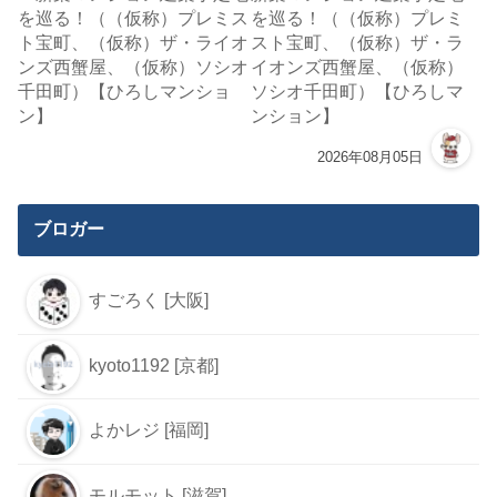
を巡る！（（仮称）プレミ
スト宝町、（仮称）ザ・ラ
イオンズ西蟹屋、（仮称）
ソシオ千田町）【ひろしマ
ンション】
2026年08月05日
ブロガー
すごろく [大阪]
kyoto1192 [京都]
よかレジ [福岡]
モルモット [滋賀]