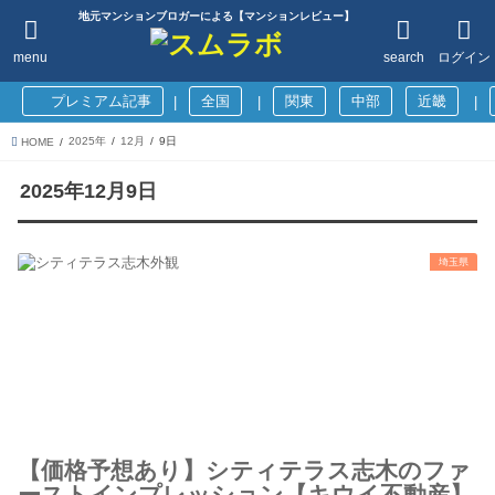
地元マンションブロガーによる【マンションレビュー】
menu
search
ログイン
プレミアム記事
全国
関東
中部
近畿
|
|
|
2025年
12月
9日
HOME
2025年12月9日
埼玉県
【価格予想あり】シティテラス志木のファ
ーストインプレッション【キウイ不動産】