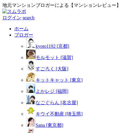
地元マンションブロガーによる【マンションレビュー】
ログイン
search
ホーム
ブロガー
kyoto1192 [京都]
モルモット [滋賀]
すごろく [大阪]
キットキャット [東京]
よかレジ [福岡]
なごぐらん [名古屋]
キウイ不動産 [埼玉県]
Sana [東京都]