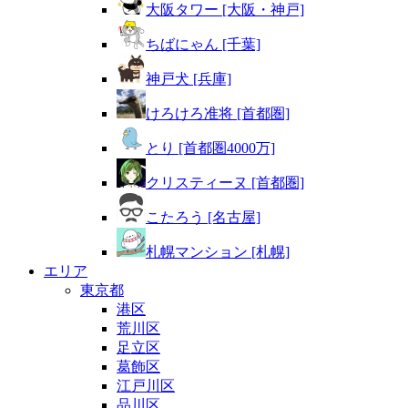
大阪タワー [大阪・神戸]
ちばにゃん [千葉]
神戸犬 [兵庫]
けろけろ准将 [首都圏]
とり [首都圏4000万]
クリスティーヌ [首都圏]
こたろう [名古屋]
札幌マンション [札幌]
エリア
東京都
港区
荒川区
足立区
葛飾区
江戸川区
品川区