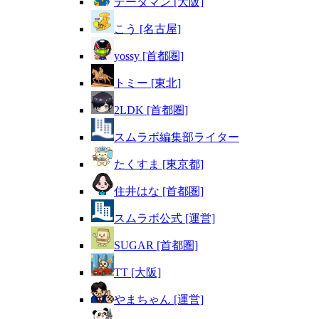
データマン [大阪]
こう [名古屋]
yossy [首都圏]
トミー [東北]
2LDK [首都圏]
スムラボ編集部ライター
たくすま [東京都]
住井はな [首都圏]
スムラボ公式 [運営]
SUGAR [首都圏]
TT [大阪]
やまちゃん [運営]