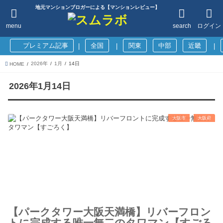
地元マンションブロガーによる【マンションレビュー】
menu
search
ログイン
プレミアム記事
全国
関東
中部
近畿
|
|
|
2026年
1月
14日
HOME
2026年1月14日
大阪市
大阪府
【パークタワー大阪天満橋】リバーフロン
トに完成する唯一無二のタワマン【すごろ