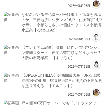
2026年08月06日
なぜ名だたるデベロッパーは東山・祇園を選ぶ
のか。三菱地所レジデンス16戸、住友商事14戸
が示す「京都らしさ」の価値〜ウエリス京都清
水五条【kyoto1192】
2026年08月05日
【プレミアム記事】引越しに伴い自宅マンショ
ン売却スタート！自宅の査定額はどうなった？
大阪の市況考察！【すごろく】
2026年07月31日
【BIWARLY HILLS】関西圏最大級・JR石山駅
徒歩1分の衝撃 駅直結982戸が滋賀の不動産史
を塗り替える！【モルモット】
2026年03月01日
坪単価300万円オーバーでも「アトラスタワー