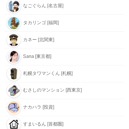
なごぐらん [名古屋]
タカリンゴ [福岡]
カネー [北関東]
Sana [東京都]
札幌タワマンくん [札幌]
むさしのマンション [西東京]
ナカハラ [投資]
すまいるん [首都圏]