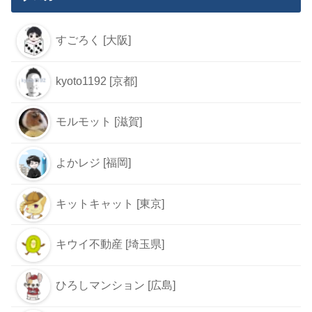
すごろく [大阪]
kyoto1192 [京都]
モルモット [滋賀]
よかレジ [福岡]
キットキャット [東京]
キウイ不動産 [埼玉県]
ひろしマンション [広島]