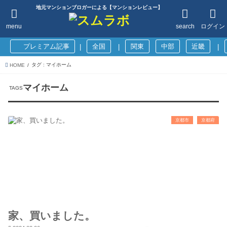
地元マンションブロガーによる【マンションレビュー】
menu
search
ログイン
プレミアム記事
全国
関東
中部
近畿
|
|
|
タグ : マイホーム
HOME
マイホーム
京都市
京都府
家、買いました。