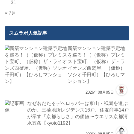
31
« 7月
スムラボ人気記事
新築マンション建築予定地
を巡る！（（仮称）プレミ
スト宝町、（仮称）ザ・ラ
イオンズ西蟹屋、（仮称）
ソシオ千田町）【ひろしマ
ンション】
2026年08月05日
なぜ名だたるデベロッパーは東山・祇園を選ぶ
のか。三菱地所レジデンス16戸、住友商事14戸
が示す「京都らしさ」の価値〜ウエリス京都清
水五条【kyoto1192】