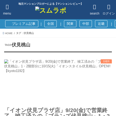
地元マンションブロガーによる【マンションレビュー】
menu
search
ログイン
プレミアム記事
全国
関東
中部
近畿
|
|
|
タグ : 伏見桃山
HOME
伏見桃山
京都市
「イオン伏見プラザ店」9/20(金)で営業終
了、竣工済みの「ブランズ伏見桃山」1・2