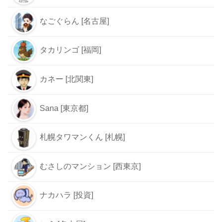
なごぐらん [名古屋]
タカリンゴ [福岡]
カネー [北関東]
Sana [東京都]
札幌タワマンくん [札幌]
むさしのマンション [西東京]
ナカハラ [投資]