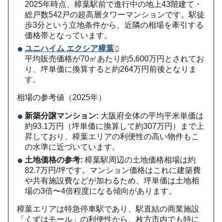
2025年時点、樟葉駅前で進行中の地上43階建て・
総戸数542戸の超高層タワーマンションです。駅徒
歩3分という立地条件から、近隣の相場を牽引する
価格帯となっています。
ユニハイム エクシア樟葉
平均販売価格が70㎡あたり約5,600万円とされてお
り、坪単価に換算すると約264万円前後となりま
す。
相場の参考値（2025年）
新築分譲マンション:
大阪府全体の平均平米単価は
約93.1万円（坪単価に換算して約307万円）まで上
昇しており、樟葉エリアの利便性の高い物件もこ
の水準に近づいています。
土地価格の参考:
樟葉駅周辺の土地価格相場は約
82.7万円/坪です。マンション価格はこれに建築費
や共有施設費などが加わるため、坪単価は土地相
場の3倍〜4倍程度になる傾向があります。
樟葉エリアは特急停車駅であり、駅直結の商業施設
「くずはモール」の利便性から、枚方市内でも特に