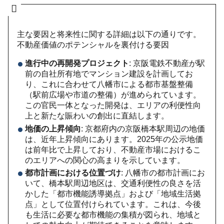
主な要因と将来性に関する詳細は以下の通りです。
不動産価値のポテンシャルを裏付ける要因
進行中の再開発プロジェクト
: 京阪電鉄不動産が駅
前の自社所有地でマンション建設を計画してお
り、これに合わせて八幡市による都市基盤整備
（駅前広場や市道の整備）が進められています。
この官民一体となった開発は、エリアの利便性向
上と新たな賑わいの創出に直結します。
地価の上昇傾向
: 京都府内の京阪橋本駅周辺の地価
は、近年上昇傾向にあります。2025年の公示地価
は前年比で上昇しており、不動産市場におけるこ
のエリアへの関心の高まりを示しています。
都市計画における位置づけ
: 八幡市の都市計画にお
いて、橋本駅周辺地区は、交通利便性の良さを活
かした「都市機能誘導拠点」および「地域生活拠
点」として位置付けられています。これは、今後
も生活に必要な都市機能の集積が図られ、地域と