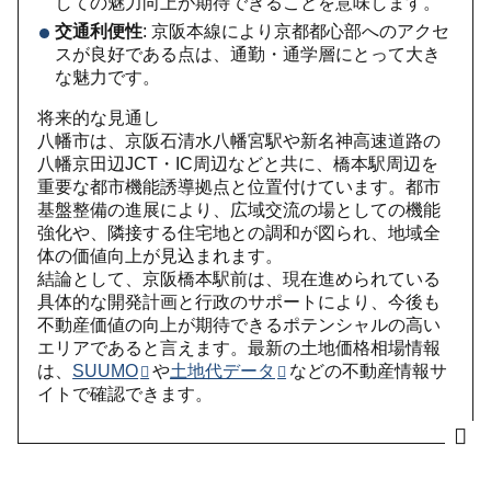
しての魅力向上が期待できることを意味します。
交通利便性
: 京阪本線により京都都心部へのアクセ
スが良好である点は、通勤・通学層にとって大き
な魅力です。
将来的な見通し
八幡市は、京阪石清水八幡宮駅や新名神高速道路の
八幡京田辺JCT・IC周辺などと共に、橋本駅周辺を
重要な都市機能誘導拠点と位置付けています。都市
基盤整備の進展により、広域交流の場としての機能
強化や、隣接する住宅地との調和が図られ、地域全
体の価値向上が見込まれます。
結論として、京阪橋本駅前は、現在進められている
具体的な開発計画と行政のサポートにより、今後も
不動産価値の向上が期待できるポテンシャルの高い
エリアであると言えます。最新の土地価格相場情報
は、
SUUMO
や
土地代データ
などの不動産情報サ
イトで確認できます。