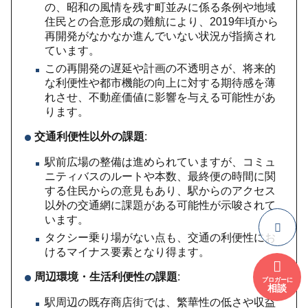
の、昭和の風情を残す町並みに係る条例や地域
住民との合意形成の難航により、2019年頃から
再開発がなかなか進んでいない状況が指摘され
ています。
この再開発の遅延や計画の不透明さが、将来的
な利便性や都市機能の向上に対する期待感を薄
れさせ、不動産価値に影響を与える可能性があ
ります。
交通利便性以外の課題
:
駅前広場の整備は進められていますが、コミュ
ニティバスのルートや本数、最終便の時間に関
する住民からの意見もあり、駅からのアクセス
以外の交通網に課題がある可能性が示唆されて
います。
タクシー乗り場がない点も、交通の利便性にお
けるマイナス要素となり得ます。
周辺環境・生活利便性の課題
:
ブロガーに
相談
駅周辺の既存商店街では、繁華性の低さや収益