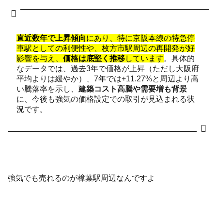
直近数年で上昇傾向
にあり、特に京阪本線の特急停
車駅としての利便性や、枚方市駅周辺の再開発が好
影響を与え、
価格は底堅く推移
しています
。具体的
なデータでは、過去3年で価格が上昇（ただし大阪府
平均よりは緩やか）、7年では+11.27%と周辺より高
い騰落率を示し、
建築コスト高騰や需要増も背景
に、今後も強気の価格設定での取引が見込まれる状
況です。
強気でも売れるのが樟葉駅周辺なんですよ