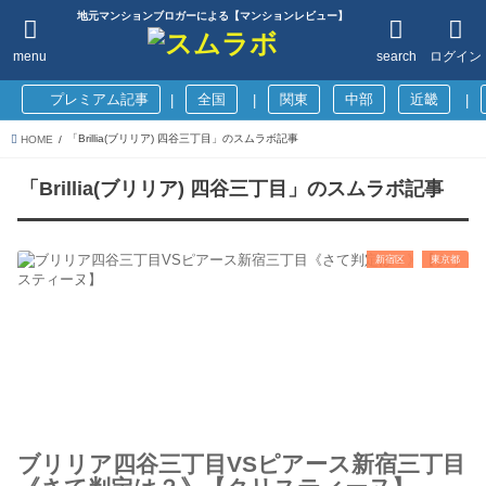
地元マンションブロガーによる【マンションレビュー】
menu
search
ログイン
プレミアム記事
全国
関東
中部
近畿
|
|
|
「Brillia(ブリリア) 四谷三丁目」のスムラボ記事
HOME
「Brillia(ブリリア) 四谷三丁目」のスムラボ記事
新宿区
東京都
ブリリア四谷三丁目VSピアース新宿三丁目