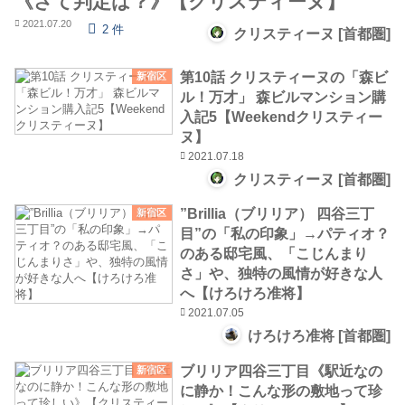
《さて判定は？》【クリスティーヌ】
2021.07.20
2 件
クリスティーヌ [首都圏]
第10話 クリスティーヌの「森ビ
新宿区
ル！万才」 森ビルマンション購
入記5【Weekendクリスティー
ヌ】
2021.07.18
クリスティーヌ [首都圏]
”Brillia（ブリリア） 四谷三丁
新宿区
目”の「私の印象」→パティオ？
のある邸宅風、「こじんまり
さ」や、独特の風情が好きな人
へ【けろけろ准将】
2021.07.05
けろけろ准将 [首都圏]
ブリリア四谷三丁目《駅近なの
新宿区
に静か！こんな形の敷地って珍