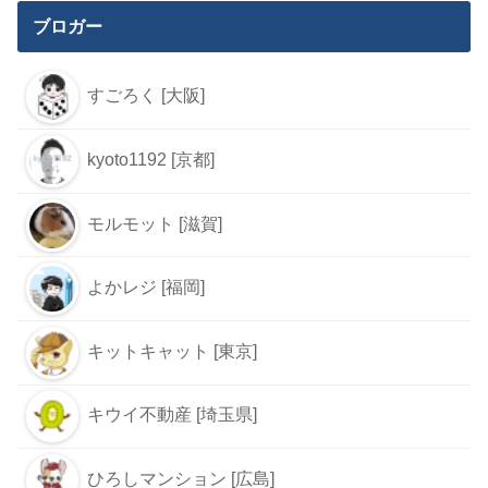
ブロガー
すごろく [大阪]
kyoto1192 [京都]
モルモット [滋賀]
よかレジ [福岡]
キットキャット [東京]
キウイ不動産 [埼玉県]
ひろしマンション [広島]