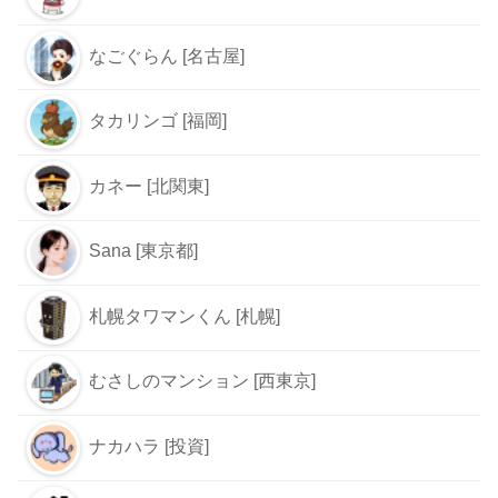
なごぐらん [名古屋]
タカリンゴ [福岡]
カネー [北関東]
Sana [東京都]
札幌タワマンくん [札幌]
むさしのマンション [西東京]
ナカハラ [投資]