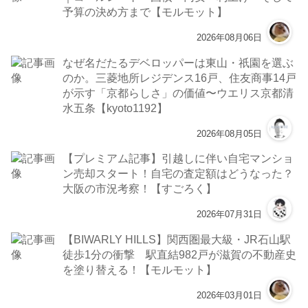
予算の決め方まで【モルモット】
2026年08月06日
なぜ名だたるデベロッパーは東山・祇園を選ぶ
のか。三菱地所レジデンス16戸、住友商事14戸
が示す「京都らしさ」の価値〜ウエリス京都清
水五条【kyoto1192】
2026年08月05日
【プレミアム記事】引越しに伴い自宅マンショ
ン売却スタート！自宅の査定額はどうなった？
大阪の市況考察！【すごろく】
2026年07月31日
【BIWARLY HILLS】関西圏最大級・JR石山駅
徒歩1分の衝撃 駅直結982戸が滋賀の不動産史
を塗り替える！【モルモット】
2026年03月01日