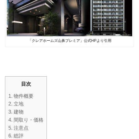
「クレアホームズ山鼻プレミア」公式HPより引用
目次
1.
物件概要
2.
立地
3.
建物
4.
間取り・価格
5.
注意点
6.
総評