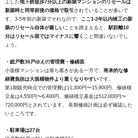
工した
地下鉄徒歩7分以上の新築マンションのリセールは
新築時と同等前後の価格で取引
されていることが多いで
す。3-5年前の新築でそれなので、
ここ1-2年以内竣工の新
築のリセール自体が厳しい
ことを踏まえると、
駅距離10
分はリセール面ではマイナスに響く
こと間違いないでし
ょう。
・総戸数36戸ゆえの管理費・修繕面
小規模マンションは落ち着きがある一方で、
将来的な修
繕費負担は大規模物件より重くなりやすい
です。
第1期販売時点での管理費は11,300円〜15,900円、修繕積
立金は4,550円〜6,400円、修繕積立基金は512,000円〜
720,000円とされています。 長期修繕計画は必ず確認した
いところです。
・駐車場は27台