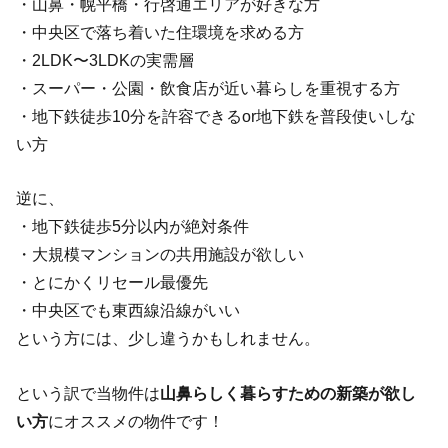
・山鼻・幌平橋・行啓通エリアが好きな方
・中央区で落ち着いた住環境を求める方
・2LDK〜3LDKの実需層
・スーパー・公園・飲食店が近い暮らしを重視する方
・地下鉄徒歩10分を許容できるor地下鉄を普段使いしな
い方
逆に、
・地下鉄徒歩5分以内が絶対条件
・大規模マンションの共用施設が欲しい
・とにかくリセール最優先
・中央区でも東西線沿線がいい
という方には、少し違うかもしれません。
という訳で当物件は
山鼻らしく暮らすための新築が欲し
い方
にオススメの物件です！