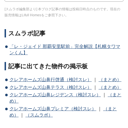
[スムラボ編集部より] 本ブログ記事の情報は投稿日時点のものです。現在の
販売情報はLifull Homesをご参照下さい。
スムラボ記事
「レ・ジェイド 那覇安里駅前」完全解説【札幌タワマ
ンくん】
記事に出てきた物件の掲示板
クレアホームズ山鼻行啓通（検討スレ）
｜
（まとめ）
クレアホームズ山鼻テラス（検討スレ）
｜
（まとめ）
クレアホームズ山鼻レジデンス（検討スレ）
｜
（まと
め）
クレアホームズ山鼻プレミア（検討スレ）
｜
（まと
め）
｜
（スムラボ）