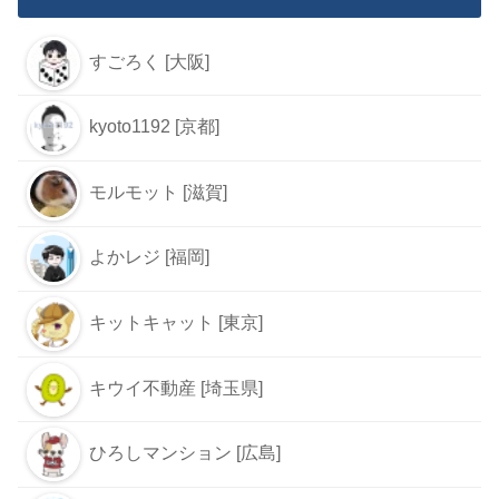
すごろく [大阪]
kyoto1192 [京都]
モルモット [滋賀]
よかレジ [福岡]
キットキャット [東京]
キウイ不動産 [埼玉県]
ひろしマンション [広島]