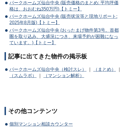
パークホームズ仙台中央 (販売価格のまとめ: 平均坪価
格は、おおむね350万円)【トミー】
パークホームズ仙台中央 (販売状況等と現地リポート:
2025年8月版)【トミー】
パークホームズ仙台中央 (おったまげ物件第3号。首都
圏を取り込み、大盛況につき、来場予約が困難になっ
ています。)【トミー】
記事に出てきた物件の掲示板
パークホームズ仙台中央（検討スレ）
｜
（まとめ）
｜
（スムラボ）
｜
（マンション解析）
その他コンテンツ
個別マンション相談カウンター