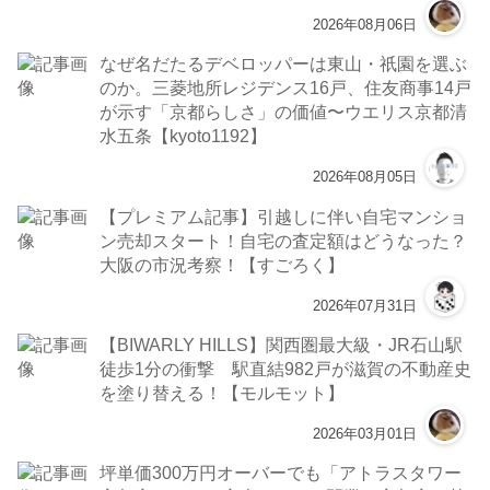
2026年08月06日
なぜ名だたるデベロッパーは東山・祇園を選ぶ
のか。三菱地所レジデンス16戸、住友商事14戸
が示す「京都らしさ」の価値〜ウエリス京都清
水五条【kyoto1192】
2026年08月05日
【プレミアム記事】引越しに伴い自宅マンショ
ン売却スタート！自宅の査定額はどうなった？
大阪の市況考察！【すごろく】
2026年07月31日
【BIWARLY HILLS】関西圏最大級・JR石山駅
徒歩1分の衝撃 駅直結982戸が滋賀の不動産史
を塗り替える！【モルモット】
2026年03月01日
坪単価300万円オーバーでも「アトラスタワー