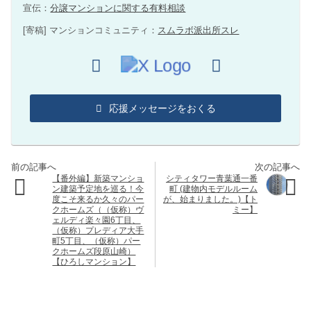
宣伝：
分譲マンションに関する有料相談
[寄稿] マンションコミュニティ：
スムラボ派出所スレ
応援メッセージをおくる
【番外編】新築マンショ
シティタワー青葉通一番
ン建築予定地を巡る！今
町 (建物内モデルルーム
度こそ来るか久々のパー
が、始まりました。)【ト
クホームズ（（仮称）ヴ
ミー】
ェルディ楽々園6丁目、
（仮称）プレディア大手
町5丁目、（仮称）パー
クホームズ段原山崎）
【ひろしマンション】