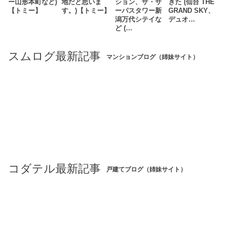
ー山形本町など)
地だと思いま
ション、ザ・サ
きた (仙台 THE
【トミー】
す。)【トミー】
ーパスタワー新
GRAND SKY、
潟万代シテイな
デュオ…
ど (…
スムログ最新記事
マンションブログ（姉妹サイト）
コダテル最新記事
戸建てブログ（姉妹サイト）