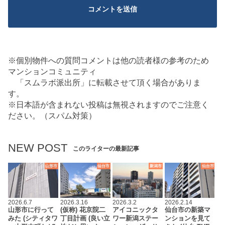
※個別物件への質問コメントは他の読者様の参考のため
マンションコミュニティ
「スムラボ派出所」に転載させて頂く場合がありま
す。
※日本語が含まれない投稿は無視されますのでご注意く
ださい。（スパム対策）
NEW POST
このライターの最新記事
山形市
仙台市
新潟市
仙台市
2026.6.7
2026.3.16
2026.3.2
2026.2.14
山形市に行って
(仮称) 花京院二
アイコニックタ
仙台市の新築マ
みた (シティタワ
丁目計画 (良い立
ワー新潟ステー
ンションを見て