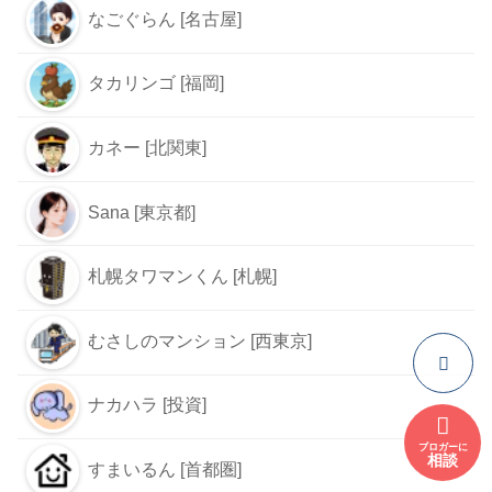
なごぐらん [名古屋]
タカリンゴ [福岡]
カネー [北関東]
Sana [東京都]
札幌タワマンくん [札幌]
むさしのマンション [西東京]
ナカハラ [投資]
ブロガーに
相談
すまいるん [首都圏]